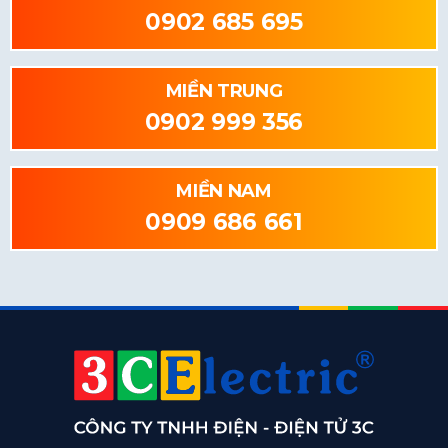
0902 685 695
MIỀN TRUNG
0902 999 356
MIỀN NAM
0909 686 661