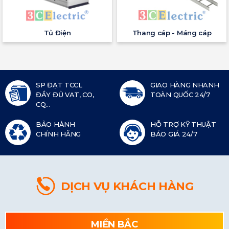
Tủ Điện
Thang cáp - Máng cáp
SP ĐẠT TCCL
GIAO HÀNG NHANH
ĐẦY ĐỦ VAT, CO,
TOÀN QUỐC 24/7
CQ...
BẢO HÀNH
HỖ TRỢ KỸ THUẬT
CHÍNH HÃNG
BÁO GIÁ 24/7
DỊCH VỤ KHÁCH HÀNG
MIỀN BẮC