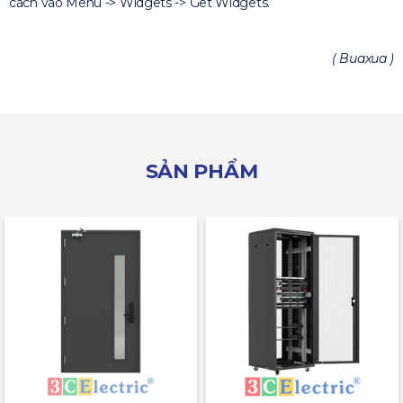
cách vào Menu -> Widgets -> Get Widgets.
( Buaxua )
SẢN PHẨM