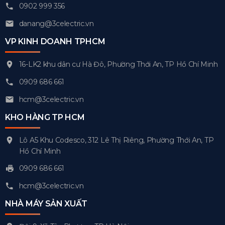
0902 999 356
danang@3celectric.vn
VP KINH DOANH TPHCM
16-LK2 khu dân cư Hà Đô, Phường Thới An, TP Hồ Chí Minh
0909 686 661
hcm@3celectric.vn
KHO HÀNG TP HCM
Lô A5 Khu Codesco, 312 Lê Thị Riêng, Phường Thới An, TP
Hồ Chí Minh
0909 686 661
hcm@3celectric.vn
NHÀ MÁY SẢN XUẤT