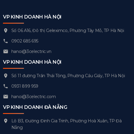
VP KINH DOANH HÀ NỘI
Số 06 A16, Đô thị Geleximco, Phường Tây Mỗ, TP Hà Nội
0902 685 695
hanoi@3celectric.vn
VP KINH DOANH HÀ NỘI
Số 11 đường Trần Thái Tông, Phường Cầu Giấy, TP Hà Nội
0931 899 959
hanoi@3celectric.com
VP KINH DOANH ĐÀ NẴNG
Lô B3, Đường Đinh Gia Trinh, Phường Hoà Xuân, TP Đà
Nẵng