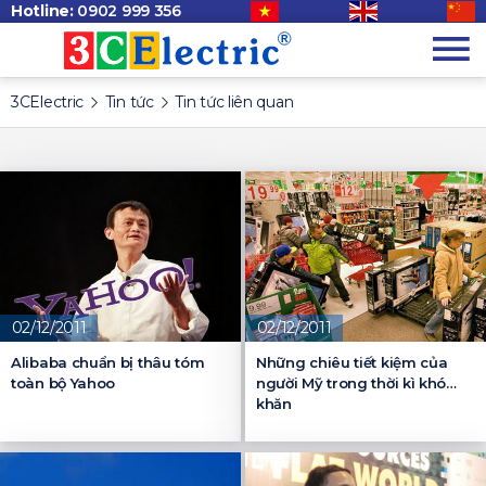
Hotline:
0902 999 356
3CElectric
Tin tức
Tin tức liên quan
02/12/2011
02/12/2011
Alibaba chuẩn bị thâu tóm
Những chiêu tiết kiệm của
toàn bộ Yahoo
người Mỹ trong thời kì khó
khăn