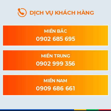
DỊCH VỤ KHÁCH HÀNG
MIỀN BẮC
0902 685 695
MIỀN TRUNG
0902 999 356
MIỀN NAM
0909 686 661