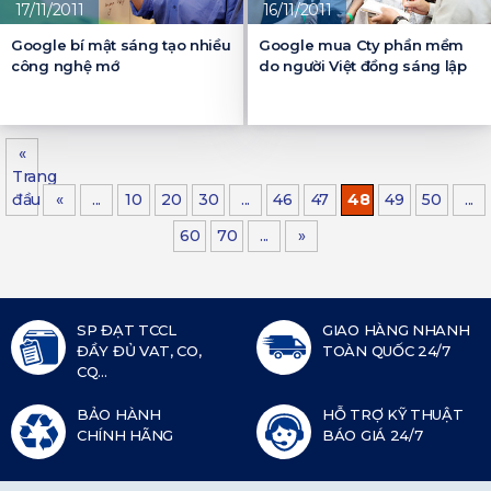
17/11/2011
16/11/2011
Google bí mật sáng tạo nhiều
Google mua Cty phần mềm
công nghệ mớ
do người Việt đồng sáng lập
«
Trang
đầu
«
...
10
20
30
...
46
47
48
49
50
...
60
70
...
»
SP ĐẠT TCCL
GIAO HÀNG NHANH
ĐẦY ĐỦ VAT, CO,
TOÀN QUỐC 24/7
CQ...
BẢO HÀNH
HỖ TRỢ KỸ THUẬT
CHÍNH HÃNG
BÁO GIÁ 24/7