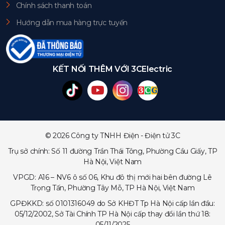
Chính sách thanh toán
Hướng dẫn mua hàng trực tuyến
KẾT NỐI THÊM VỚI 3CElectric
© 2026 Công ty TNHH Điện - Điện tử 3C
Trụ sở chính: Số 11 đường Trần Thái Tông, Phường Cầu Giấy, TP
Hà Nội, Việt Nam
VPGD: A16 – NV6 ô số 06, Khu đô thị mới hai bên đường Lê
Trọng Tấn, Phường Tây Mỗ, TP Hà Nội, Việt Nam
GPĐKKD: số 0101316049 do Sở KHĐT Tp Hà Nội cấp lần đầu:
05/12/2002, Sở Tài Chính TP Hà Nội cấp thay đổi lần thứ 18:
05/11/2025