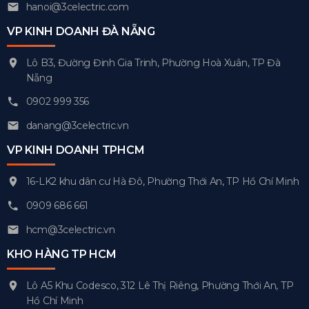
hanoi@3celectric.com
VP KINH DOANH ĐÀ NẴNG
Lô B3, Đường Đinh Gia Trinh, Phường Hoà Xuân, TP Đà
Nẵng
0902 999 356
danang@3celectric.vn
VP KINH DOANH TPHCM
16-LK2 khu dân cư Hà Đô, Phường Thới An, TP Hồ Chí Minh
0909 686 661
hcm@3celectric.vn
KHO HÀNG TP HCM
Lô A5 Khu Codesco, 312 Lê Thị Riêng, Phường Thới An, TP
Hồ Chí Minh