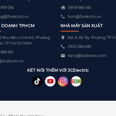
999 356
0909 686 661
g@3celectric.vn
hcm@3celectric.vn
H DOANH TPHCM
NHÀ MÁY SẢN XUẤT
2 khu dân cư Hà Đô, Phường
Đội 9, Xã Tây Phương, TP H
An, TP Hồ Chí Minh
0902 685 695
686 661
hanoi@3celectric.com
celectric.vn
KẾT NỐI THÊM VỚI 3CElectric