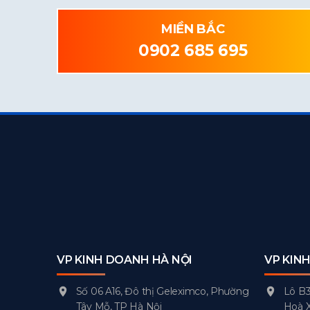
MIỀN BẮC
0902 685 695
VP KINH DOANH HÀ NỘI
VP KIN
Số 06 A16, Đô thị Geleximco, Phường
Lô B3
Tây Mỗ, TP Hà Nội
Hoà 