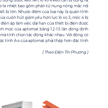
ủ động được kéo lên, lò xo 6 kéo cần bị động ra,
rơ-le nhiệt bao gồm phần tử nung nóng mắc nối
iết bị lớn. Nhược điểm của loại này là quán tính
ủa cuộn hút giảm yếu hơn lực lò xo 3, móc 4 bị
ị điện áp làm việc dài hạn của thiết bị điện được
nh mức của aptomat bằng 1.2-1.5 lần dòng định
ải mà tính chọn tác động khác nhau. Với động cơ
 đặc tính A-s của aptomat phải thấp hơn đặc tính
( Theo Điện Tín Phương )