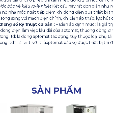
ượt quá giá trị cho phép thì tấm thép động 2 bị hút, cần ch
Móc bảo vệ kiểu rơ-le nhiệt
Kết cấu này rất đơn giản như 
ản nở nhả móc ngắt tiếp điểm khi dòng điện qua thiết bị th
ong song với mạch điện chính, khi điện áp thấp, lực hút c
thông số kỹ thuật cơ bản :
– Điện áp định mức : là giá tr
 dòng điện làm việc lâu dài của aptomat, thường dòng đị
động Itd: là dòng aptomat tác động, tuỳ thuộc loại phụ t
g Itd=1.2-1.5 It, với It làaptomat bảo vệ được thiết bị thì
SẢN PHẨM