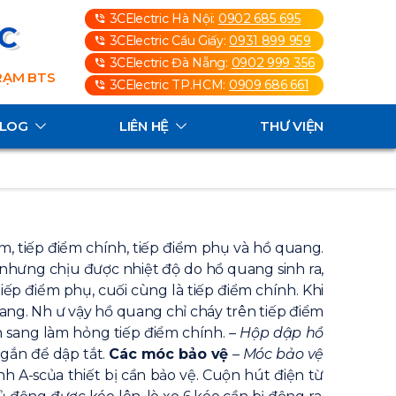
3CElectric Hà Nội:
0902 685 695
3C
3CElectric Cầu Giấy:
0931 899 959
3CElectric Đà Nẵng:
0902 999 356
TRẠM BTS
3CElectric TP.HCM:
0909 686 661
ALOG
LIÊN HỆ
THƯ VIỆN
m, tiếp điểm chính, tiếp điểm phụ và hồ quang.
 nhưng chịu được nhiệt độ do hồ quang sinh ra,
ếp điểm phụ, cuối cùng là tiếp điểm chính. Khi
quang. Nh ư vậy hồ quang chỉ cháy trên tiếp điểm
n sang làm hỏng tiếp điểm chính.
– Hộp dập hồ
gắn để dập tắt.
Các móc bảo vệ
– Móc bảo vệ
nh A-scủa thiết bị cần bảo vệ. Cuộn hút điện từ