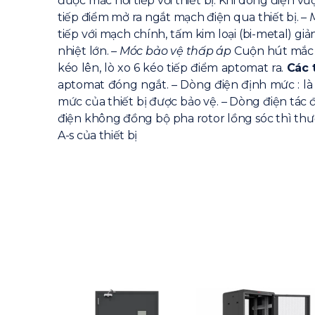
được mắc nối tiếp với thiết bị. Khi dòng điện v
tiếp điểm mở ra ngắt mạch điện qua thiết bị.
– 
tiếp với mạch chính, tấm kim loại (bi-metal) gi
nhiệt lớn.
– Móc bảo vệ thấp áp
Cuộn hút mắc s
kéo lên, lò xo 6 kéo tiếp điểm aptomat ra.
Các 
aptomat đóng ngắt. – Dòng điện định mức : là
mức của thiết bị được bảo vệ. – Dòng điện tác 
điện không đồng bộ pha rotor lồng sóc thì thườn
A-s của thiết bị