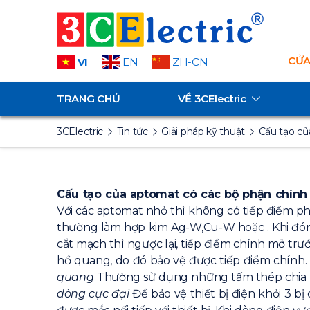
CỬA
VI
EN
ZH-CN
TRANG CHỦ
VỀ
3CElectric
3CElectric
Tin tức
Giải pháp kỹ thuật
Cấu tạo c
Cấu tạo của aptomat có các bộ phận chính 
Với các aptomat nhỏ thì không có tiếp điểm ph
thường làm hợp kim Ag-W,Cu-W hoặc . Khi đóng 
cắt mạch thì ngược lại, tiếp điểm chính mở trướ
hồ quang, do đó bảo vệ được tiếp điểm chính
quang
Thường sử dụng những tấm thép chia h
dòng cực đại
Để bảo vệ thiết bị điện khỏi 3 bị