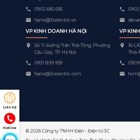
0902 685 695
0902 
hanoi@3celectric.vn
danan
VP KINH DOANH HÀ NỘI
VP KIN
Số 11 đường Trần Thái Tông, Phường
16-LK
Cầu Giấy, TP Hà Nội
Thới 
0931 899 959
0909 
hanoi@3celectric.com
hcm@3
Liên hệ
Hotline
© 2026 Công ty TNHH Điện - Điện tử 3C