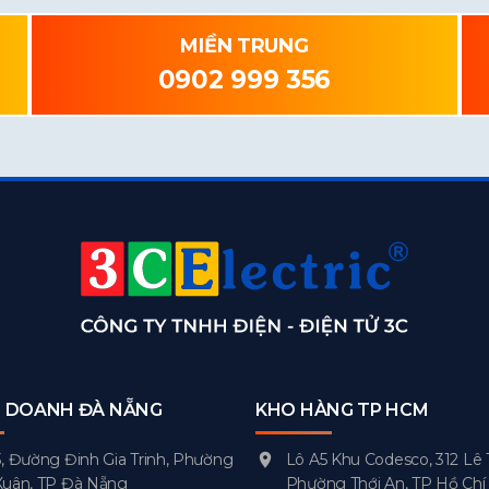
MIỀN TRUNG
0902 999 356
H DOANH ĐÀ NẴNG
KHO HÀNG TP HCM
, Đường Đinh Gia Trinh, Phường
Lô A5 Khu Codesco, 312 Lê 
Xuân, TP Đà Nẵng
Phường Thới An, TP Hồ Chí