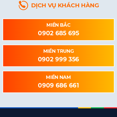
DỊCH VỤ KHÁCH HÀNG
MIỀN BẮC
0902 685 695
MIỀN TRUNG
0902 999 356
MIỀN NAM
0909 686 661