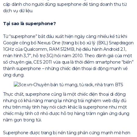
cấp dành cho người dùng superphone để tăng doanh thu từ
dịch vụ dữ liệu.
Tại sao là superphone?
Từ “superphone” bắt đầu xuất hiện ngày càng nhiều kể từ khi
Google công bố Nexus One (trang bị bộ xử lý (BXL) Snapdragon
1GHz của Qualcomm, RAM 512MB, hệ điều hành Android 2.1,
màn hình 3,7”, hỗ trợ 3G) hồi năm 2010. Theo đánh giá của một
số chuyên gia, CES 2011 vừa qua là thời điểm smartphone “biến”
thành superphone – những chiếc điện thoại di động mạnh về
ứng dụng.
Thực chất, superphone cũng là một chiếc điện thoại di động
nhưng có khả năng mang lại những trải nghiệm web đầy đủ
như trên máy tính hay nói cách khác là superphone như một
chiếc máy tính cỡ nhỏ được hỗ trợ hàng trăm ngàn ứng dụng
nằm gọn trong túi.
Superphone được trang bị nền tảng phần cứng mạnh mẽ hơn