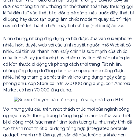
đưa các thông tin như thông tin thẻ thanh toán hay thường gọi
là “ví điện tử” vào thiết bị di động dễ dàng; nếu trước đây, thiết bị
di động hay được tận dụng làm chiếc modem quay số, thì hiện
nay có thể trở thành chiếc máy tính sổ tay (netbook) ảo v.v.
Nhìn chung, những ứng dụng xã hội được đưa vào superphone
nhiều hơn, duyệt web với các trình duyệt nguồn mở Webkit có
nhiều cải tiến và nhanh hơn. Đấy chính là sức mạnh của chiếc
máy tính sổ tay (netbook) hay chiếc máy tính để bàn nhưng lại
có kích thước di động và phong cách thời trang. Tất nhiên,
những ứng dụng di động dành cho superphone cũng được
nhiều hãng tham gia phát triển và kho ứng dụng ngày càng
phong phú, App Store có hơn 220.000 ứng dụng, còn Android
Market có hơn 70.000 ứng dụng.
Với những yêu cầu trên, một thách thức mới của ngành công
nghiệp truyền thông trong tương lai gần chính là đưa vào thiết
bị di động một “sức mạnh” tính toán tương tự như máy tính để
tạo thành một thiết bị di động tổng hợp (integrated portable
gadget) mạnh mẽ. Giải quyết vấn đề này, không ai khác hơn