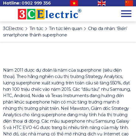
Hotline:
0902 999 356
3CElectric
Tin tức
Tin tức liên quan
Chip đa nhân: ‘Biến’
smartphone thành superphone
Năm 2011 được dự đoán là năm của superphone (siêu điện
thoại). Theo hãng nghiên cứu thị trường Strategy Analytics,
lượng superphone xuất xưởng trên toàn cầu sẽ tăng 550%, đạt
hơn 100 triệu chiếc vào năm 2015. Các “đầu tàu” như Samsung,
HTC, Android, Nvidia và Texas Instruments đang hướng đến
phân khúc superphone hiện có mức tăng trưởng mạnh ở
những thị trường phát triển. Neil Mawston, Giám đốc Strategy
Analytics cho rằng superphone đang máy tính hóa thị trường
điện thoại di động. Các mẫu superphone như Samsung Galaxy
S và HTC EVO 4G được trang bị nhiều tính năng của máy tính.
Nhờ đó, các nhà mạng có thể mở những dịch vụ Internet cao