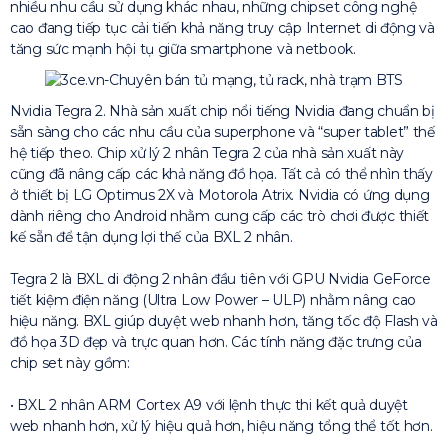
nhiều nhu cầu sử dụng khác nhau, những chipset công nghệ
cao đang tiếp tục cải tiến khả năng truy cập Internet di động và
tăng sức mạnh hội tụ giữa smartphone và netbook.
Nvidia Tegra 2. Nhà sản xuất chip nổi tiếng Nvidia đang chuẩn bị
sẵn sàng cho các nhu cầu của superphone và “super tablet” thế
hệ tiếp theo. Chip xử lý 2 nhân Tegra 2 của nhà sản xuất này
cũng đã nâng cấp các khả năng đồ họa. Tất cả có thể nhìn thấy
ở thiết bị LG Optimus 2X và Motorola Atrix. Nvidia có ứng dụng
dành riêng cho Android nhằm cung cấp các trò chơi được thiết
kế sẵn để tận dụng lợi thế của BXL 2 nhân.
Tegra 2 là BXL di động 2 nhân đầu tiên với GPU Nvidia GeForce
tiết kiệm điện năng (Ultra Low Power – ULP) nhằm nâng cao
hiệu năng. BXL giúp duyệt web nhanh hơn, tăng tốc độ Flash và
đồ họa 3D đẹp và trực quan hơn. Các tính năng đặc trưng của
chip set này gồm:
• BXL 2 nhân ARM Cortex A9 với lệnh thực thi kết quả duyệt
web nhanh hơn, xử lý hiệu quả hơn, hiệu năng tổng thể tốt hơn.