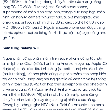
(BXL1,5GHz trở lên), hoạt động chủ yếu trên các mạng băng
rộng 3G, 4G và Wi-Fi tốc độ cao. So với smartphone,
superphone có màn hình rộng hơn, trong vài trường hợp, màn
hình lớn hơn 4″, camera “khủng” hơn, từ 5-8 megapixel, cho
phép chụp ảnh/quay phim chất lượng cao, có thể hỗ trợ video
HD 1080p và đồ họa 3D. Ngoài ra, superphone còn được trang
bị microphone loại bỏ tiếng ồn khi thực hiện cuộc gọi cũng như
ghi âm.
Samsung Galaxy S-II
Ngoài phần cứng, phần mềm trên superphone cũng tốt hơn
smartphone. Các hệ điều hành như Android Froyo hay Apple iOS
được cập nhật các siêu tính năng (superfeature) như đa nhiệm
(multitasking), kết hợp phần cứng và phần mềm cho phép hiển
thị video chất lượng cao; những gia tốc kế, camera và hệ thống
định vị toàn cầu (GPS) tích hợp trên superphone cho phép định
vị và ứng dụng AR (Augmented Reality – tương tác thực tế,
xem thêm ID:A1001_79) chính xác hơn. Smartphone đang
chuyển mình khi hiện nay được trang bị nhiều chức năng.
Chẳng hạn, công nghệ NFC (Near Field Communication, xem
thêm bài “NFC – Giao dịch cận truyền thông”, ID:A1101_84) sẽ