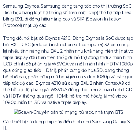
Samsung Exynos. Samsung đang tăng tốc cho thị trường SoC
(tích hợp hàng loạt hệ thống số trên một chip) thế hệ tiếp theo
bằng BXL di động hiệu năng cao và SIP (Session Initiation
Protocol) mật độ cao.
Trong đó, nổi bật có Exynos 4210. Dòng Exynos là SoC được tạo
bởi BXL RISC (reduced instruction set computer) 32-bit mang
lại nhiều tính năng như BXL 2 nhân như khả năng hiển thị native
triple display đầu tiên trên thế giới (hỗ trợ đồng thời 2 màn hình
LCD chính độ phân giải WSVGA và một màn hình HDTV 1080p
qua cổng giao tiếp HDMI), phần cứng đồ họa 3D, băng thông
bộ nhớ cao, phần cứng mã hóa/giải mã video 1080p và các giao
tiếp tốc độ cao. Exynos 4210 sử dụng BXL 2 nhân CortexA9 có
thể hỗ trợ độ phân giải WSVGA đồng thời trên 2 màn hình LCD
và HDTV thông qua ngõ HDMI; hỗ trợ mã hóa/giải mã video
1080p, hiển thị 3D và native triple display.
Các thiết bị sử dụng chip này điển hình như Samsung Galaxy S-
II.