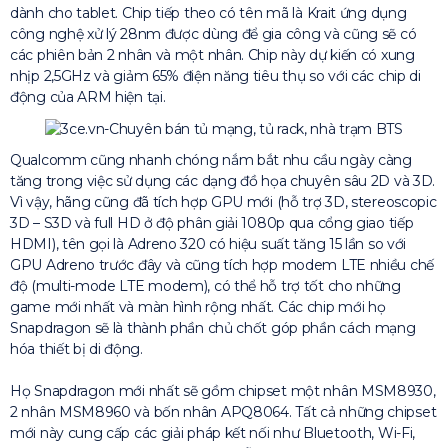
dành cho tablet. Chip tiếp theo có tên mã là Krait ứng dụng
công nghệ xử lý 28nm được dùng để gia công và cũng sẽ có
các phiên bản 2 nhân và một nhân. Chip này dự kiến có xung
nhịp 2,5GHz và giảm 65% điện năng tiêu thụ so với các chip di
động của ARM hiện tại.
Qualcomm cũng nhanh chóng nắm bắt nhu cầu ngày càng
tăng trong việc sử dụng các dạng đồ họa chuyên sâu 2D và 3D.
Vì vậy, hãng cũng đã tích hợp GPU mới (hỗ trợ 3D, stereoscopic
3D – S3D và full HD ở độ phân giải 1080p qua cổng giao tiếp
HDMI), tên gọi là Adreno 320 có hiệu suất tăng 15 lần so với
GPU Adreno trước đây và cũng tích hợp modem LTE nhiều chế
độ (multi-mode LTE modem), có thể hỗ trợ tốt cho những
game mới nhất và màn hình rộng nhất. Các chip mới họ
Snapdragon sẽ là thành phần chủ chốt góp phần cách mạng
hóa thiết bị di động.
Họ Snapdragon mới nhất sẽ gồm chipset một nhân MSM8930,
2 nhân MSM8960 và bốn nhân APQ8064. Tất cả những chipset
mới này cung cấp các giải pháp kết nối như Bluetooth, Wi-Fi,