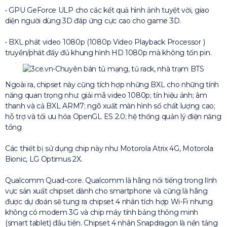
• GPU GeForce ULP cho các kết quả hình ảnh tuyệt vời, giao
diện người dùng 3D đáp ứng cực cao cho game 3D.
• BXL phát video 1080p (1080p Video Playback Processor )
truyền/phát đầy đủ khung hình HD 1080p mà không tốn pin.
Ngoài ra, chipset này cũng tích hợp những BXL cho những tính
năng quan trọng như: giải mã video 1080p; tín hiệu ảnh; âm
thanh và cả BXL ARM7; ngõ xuất màn hình số chất lượng cao;
hỗ trợ và tối ưu hóa OpenGL ES 2.0; hệ thống quản lý điện năng
tổng
Các thiết bị sử dụng chip này như Motorola Atrix 4G, Motorola
Bionic, LG Optimus 2X.
Qualcomm Quad-core. Qualcomm là hãng nổi tiếng trong lĩnh
vực sản xuất chipset dành cho smartphone và cũng là hãng
được dự đoán sẽ tung ra chipset 4 nhân tích hợp Wi-Fi nhưng
không có modem 3G và chip máy tính bảng thông minh
(smart tablet) đầu tiên. Chipset 4 nhân Snapdragon là nền tảng