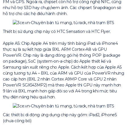
FM và GPS. Ngoài ra, chipset còn hỗ trợ công nghệ NFC, cũng
như hỗ trợ S3D hay chụp/xem ảnh. Các chipset Snapdragon sẽ
hỗ trợ cho các hệ điều hành chính.
Thiết bị sử dụng chip này có HTC Sensation và HTC Flyer.
Apple A5: Chip Apple A4 trên máy tính bảng iPad và iPhone4
thực sự là sự kết hợp giữa BXL ARM Cortex-A8 và GPU
PowerVR. Chip này là dạng đóng gói hệ thống POP (package
on package), SoC (system-on-a-chip) do Apple thiết kế và
Samsung sản xuất riêng cho Apple. Cách kết hợp của Apple A5
cũng tương tự A4 – BXL của ARM và GPU của PowerVR nhưng
cao cấp hơn (BXL 2 nhân Cortex A9MP Core và GPU 2 nhân
PowerVR SGX543MP2) mà theo Apple thì GPU này mạnh hơn
9 lần và BXL mạnh hơn gấp đôi so với A4 trong khi mức tiêu
thụ điện năng hiệu quả hơn.
Các thiết bị di động ứng dụng chip này gồm: iPad2, iPhone5
(chưa công bố)