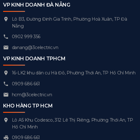
VP KINH DOANH ĐÀ NẴNG
Lô B3, Đường Đinh Gia Trinh, Phường Hoà Xuân, TP Đà
Nẵng
0902 999 356
danang@3celectric.vn
VP KINH DOANH TPHCM
16-LK2 khu dân cư Hà Đô, Phường Thới An, TP Hồ Chí Minh
0909 686 661
hcm@3celectric.vn
KHO HÀNG TP HCM
Lô A5 Khu Codesco, 312 Lê Thị Riêng, Phường Thới An, TP
Hồ Chí Minh
0909 686 661