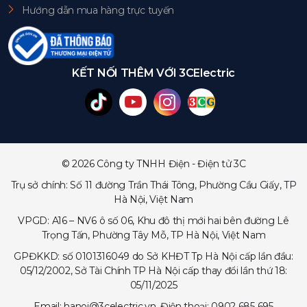
Hướng dẫn mua hàng trực tuyến
KẾT NỐI THÊM VỚI 3CElectric
© 2026 Công ty TNHH Điện - Điện tử 3C
Trụ sở chính: Số 11 đường Trần Thái Tông, Phường Cầu Giấy, TP
Hà Nội, Việt Nam
VPGD: A16 – NV6 ô số 06, Khu đô thị mới hai bên đường Lê
Trọng Tấn, Phường Tây Mỗ, TP Hà Nội, Việt Nam
GPĐKKD: số 0101316049 do Sở KHĐT Tp Hà Nội cấp lần đầu:
05/12/2002, Sở Tài Chính TP Hà Nội cấp thay đổi lần thứ 18:
05/11/2025
Email: hanoi@3celectric.vn, Điện thoại: 0902 685 695