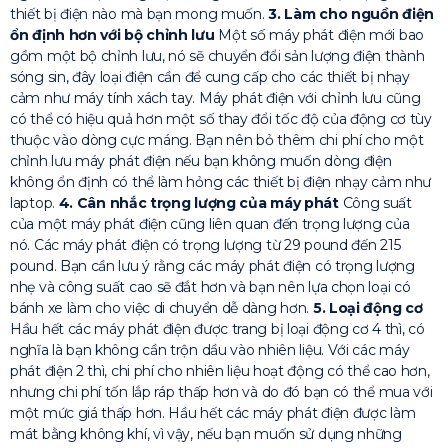
thiết bị điện nào mà bạn mong muốn.
3. Làm cho nguồn điện
ổn định hơn với bộ chỉnh lưu
Một số máy phát điện mới bao
gồm một bộ chỉnh lưu, nó sẽ chuyển đổi sản lượng điện thành
sóng sin, đây loại điện cần để cung cấp cho các thiết bị nhạy
cảm như máy tính xách tay. Máy phát điện với chỉnh lưu cũng
có thể có hiệu quả hơn một số thay đổi tốc độ của động cơ tùy
thuộc vào dòng cực máng. Bạn nên bỏ thêm chi phí cho một
chỉnh lưu máy phát điện nếu bạn không muốn dòng điện
không ổn định có thể làm hỏng các thiết bị điện nhạy cảm như
laptop.
4. Cân nhắc trọng lượng của máy phát
Công suất
của một máy phát điện cũng liên quan đến trọng lượng của
nó. Các máy phát điện có trọng lượng từ 29 pound đến 215
pound. Bạn cần lưu ý rằng các máy phát điện có trọng lượng
nhẹ và công suất cao sẽ đắt hơn và bạn nên lựa chọn loại có
bánh xe làm cho việc di chuyển dễ dàng hơn.
5. Loại động cơ
Hầu hết các máy phát điện được trang bị loại động cơ 4 thì, có
nghĩa là bạn không cần trộn dầu vào nhiên liệu. Với các máy
phát điện 2 thì, chi phí cho nhiên liệu hoạt động có thể cao hơn,
nhưng chi phí tốn lắp ráp thấp hơn và do đó bạn có thể mua với
một mức giá thấp hơn. Hầu hết các máy phát điện được làm
mát bằng không khí, vì vậy, nếu bạn muốn sử dụng những