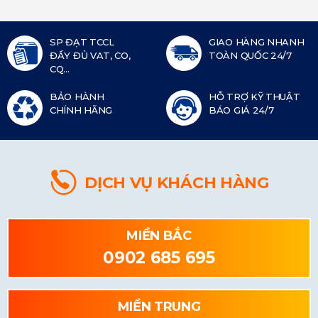
SP ĐẠT TCCL
GIAO HÀNG NHANH
ĐẦY ĐỦ VAT, CO,
TOÀN QUỐC 24/7
CQ...
BẢO HÀNH
HỖ TRỢ KỸ THUẬT
CHÍNH HÃNG
BÁO GIÁ 24/7
DỊCH VỤ KHÁCH HÀNG
MIỀN BẮC
0902 685 695
MIỀN TRUNG