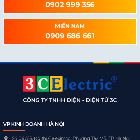
0902 999 356
MIỀN NAM
0909 686 661
VP KINH DOANH HÀ NỘI
Số 06 A16, Đô thị Geleximco, Phường Tây Mỗ, TP Hà Nội