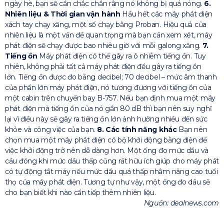
ngày hè, bạn sẽ cần chắc chắn rằng nó không bị quá nóng.
6.
Nhiên liệu & Thời gian vận hành
Hầu hết các máy phát điện
xách tay chạy xăng, một số chạy bằng Proban. Hiệu quả của
nhiên liệu là một vấn đề quan trọng mà bạn cần xem xét, máy
phát điện sẽ chạy được bao nhiêu giờ với mỗi galong xăng.
7.
Tiếng ồn
Máy phát điện có thể gây ra ô nhiễm tiếng ồn. Tuy
nhiên, không phải tất cả máy phát điện đều gây ra tiếng ồn
lớn. Tiếng ồn được đo bằng decibel; 70 decibel – mức âm thanh
của phần lớn máy phát điện, nó tương đương với tiếng ồn của
một cabin trên chuyến bay B-757. Nếu bạn định mua một máy
phát điện mà tiếng ồn của nó gần 80 dB thì bạn nên suy nghĩ
lại vì điều này sẽ gây ra tiếng ồn lớn ảnh hưởng nhiều đến sức
khỏe và công việc của bạn.
8. Các tính năng khác
Bạn nên
chọn mua một máy phát điện có bộ khởi động bằng điện để
việc khởi động trở nên dễ dàng hơn. Một ống đo mức dầu và
cầu đóng khi mức dầu thấp cũng rất hữu ích giúp cho máy phát
có tự động tắt máy nếu mức dầu quá thấp nhằm nâng cao tuổi
thọ của máy phát điện. Tương tự như vậy, một ống đo dầu sẽ
cho bạn biết khi nào cần tiếp thêm nhiên liệu.
Nguồn: dealnews.com