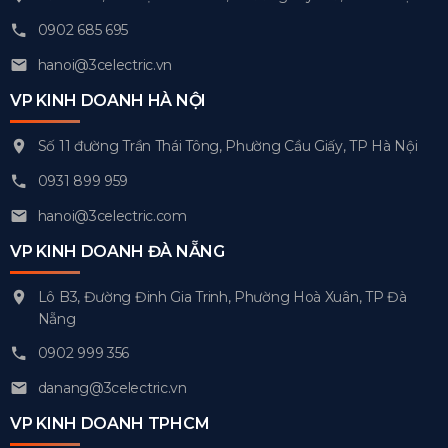
0902 685 695
hanoi@3celectric.vn
VP KINH DOANH HÀ NỘI
Số 11 đường Trần Thái Tông, Phường Cầu Giấy, TP Hà Nội
0931 899 959
hanoi@3celectric.com
VP KINH DOANH ĐÀ NẴNG
Lô B3, Đường Đinh Gia Trinh, Phường Hoà Xuân, TP Đà
Nẵng
0902 999 356
danang@3celectric.vn
VP KINH DOANH TPHCM