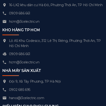
16-LK2 khu dân cư Hà Đô, Phường Thới An, TP Hồ Chí Minh
0909 686 661
hcm@3celectric.vn
KHO HÀNG TP HCM
Lô A5 Khu Codesco, 312 Lê Thị Riêng, Phường Thới An, TP
Hồ Chí Minh
0909 686 661
hcm@3celectric.vn
NHÀ MÁY SẢN XUẤT
Đội 9, Xã Tây Phương, TP Hà Nội
0902 685 695
hanoi@3celectric.com