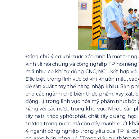
Đáng chú ý, cơ khí được xác định là một trong 
kinh tế nói chung và công nghiệp TP nói riêng
mới như: cơ khí tự động CNC, NC… kết hợp với 
Đặc biệt, trong lĩnh vực cơ khí khuôn mẫu, c
để sản xuất thay thế hàng nhập khẩu. Sản ph
cho các ngành chế biến thực phẩm, xay xát, b
động,…) trong lĩnh vực hóa mỹ phẩm như: bột g
hàng với các nước trong khu vực. Nhiều sản ph
tẩy natri tripolyphôtphát, chất tẩy quang họ
trường trong nước mà còn đẩy mạnh xuất khẩ
4 ngành công nghiệp trọng yếu của TP là côn
chuyển biến đáng kể. “Trong đầu tư, thành ph