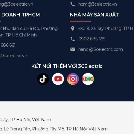
g@3celectric.vn
hcm@3celectric.vn
H DOANH TPHCM
NHÀ MÁY SẢN XUẤT
2 khu dân cư Hà Đô, Phường
Đội 9, Xã Tây Phương, TP H
An, TP Hồ Chí Minh
0902 685 695
686 661
hanoi@3celectric.com
celectric.vn
KẾT NỐI THÊM VỚI 3CElectric
Giấy, TP Hà Nội, Việt Nam
ng Lê Trọng Tấn, Phường Tây Mỗ, TP Hà Nội, Việt Nam