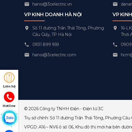
hanoi@3celectric.vn
danan
VP KINH DOANH HÀ NỘI
VP KIN
Số 11 đường Trần Thái Tông, Phường
16-LK
Cầu Giấy, TP Hà Nội
Thới 
0931 899 959
0909 
hanoi@3celectric.com
hcm@3
Liên hệ
Hotline
© 2026 Công ty TNHH Điện - Điện tử 3C
Trụ sở chính: Số 11 đường Trần Thái Tông, Phường Cầu 
VPGD: A16 – NV6 ô số 06, Khu đô thị mới hai bên đườ