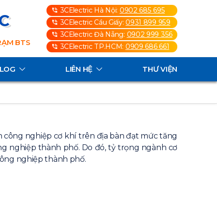
3CElectric Hà Nội:
0902 685 695
3C
3CElectric Cầu Giấy:
0931 899 959
3CElectric Đà Nẵng:
0902 999 356
TRẠM BTS
3CElectric TP.HCM:
0909 686 661
ALOG
LIÊN HỆ
THƯ VIỆN
công nghiệp cơ khí trên địa bàn đạt mức tăng
ng nghiệp thành phố. Do đó, tỷ trọng ngành cơ
công nghiệp thành phố.