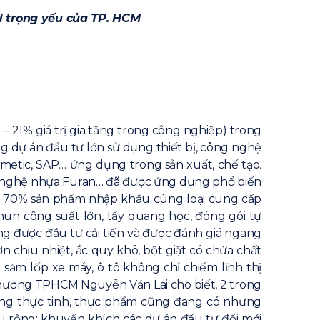
N trọng yếu của TP. HCM
– 21% giá trị gia tăng trong công nghiệp) trong
g dự án đầu tư lớn sử dụng thiết bị, công nghệ
imetic, SAP… ứng dụng trong sản xuất, chế tạo.
ng nghệ nhựa Furan… đã được ứng dụng phổ biến
 – 70% sản phẩm nhập khẩu cùng loại cung cấp
hun công suất lớn, tẩy quang học, đóng gói tự
ng được đầu tư cải tiến và được đánh giá ngang
 chịu nhiệt, ắc quy khô, bột giặt có chứa chất
săm lốp xe máy, ô tô không chỉ chiếm lĩnh thị
ương TPHCM Nguyễn Văn Lai cho biết, 2 trong
ương thực tinh, thực phẩm cũng đang có nhưng
u rộng; khuyến khích các dự án đầu tư đổi mới