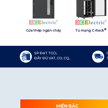
®
Cửa thép ngăn cháy
Tủ mạng C-Rack
SP ĐẠT TCCL
ĐẦY ĐỦ VAT, CO, CQ...
MIỀN BẮC