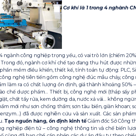
Cơ khí là 1 trong 4 nghành C
4 ngành công nghiệp trọng yếu, có vai trò lớn (chiếm 20% 
. Trong đó, ngành cơ khí chế tạo đang thu hút được nhữn
phần mềm điều khiển, thiết kế, tính toán tự động: PLC, S
ác công nghệ tiên tiến gồm: công nghệ đúc mẫu chảy, cô
ẩm làm ra có chất lượng ổn định, giá thành khoảng 50%
ào chế dược phẩm… Thiết bị, công nghệ mới (tháp sấy p
iặt, chất tẩy rửa, kem dưỡng da, nước xả vải… không ngừ
ẩm mới như sơn chống thấm; sơn tàu biển, giàn khoan; sơn
c, enzym…) đã được nghiên cứu và sản xuất. Các sản phẩm 
u.
Tạo nguồn hàng, ổn định kinh tế
Giám đốc Sở Công th
g nghiệp điện tử – công nghệ thông tin và chế biến l
ố cũng đã hạn chế cấp phép các dự án đầu tư theo chiề