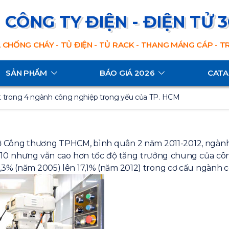
CÔNG TY ĐIỆN - ĐIỆN TỬ 
 CHỐNG CHÁY - TỦ ĐIỆN - TỦ RACK - THANG MÁNG CÁP - 
SẢN PHẨM
BÁO GIÁ 2026
CAT
ột trong 4 ngành công nghiệp trọng yếu của TP. HCM
 Công thương TPHCM, bình quân 2 năm 2011-2012, ngành 
2010 nhưng vẫn cao hơn tốc độ tăng trưởng chung của cô
,3% (năm 2005) lên 17,1% (năm 2012) trong cơ cấu ngành 