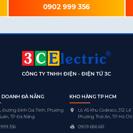
0902 999 356
H DOANH ĐÀ NẴNG
KHO HÀNG TP HCM
, Đường Đinh Gia Trinh, Phường
Lô A5 Khu Codesco, 312 Lê 
Xuân, TP Đà Nẵng
Phường Thới An, TP Hồ Chí
999 356
0909 686 661