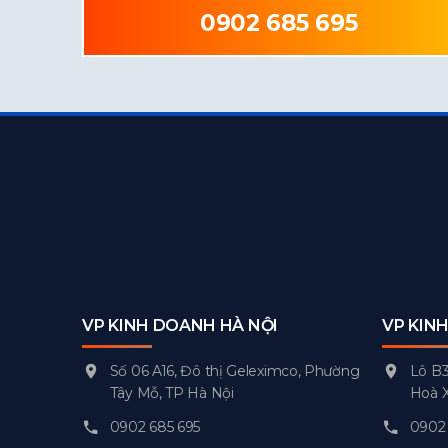
0902 685 695
VP KINH DOANH HÀ NỘI
VP KIN
Số 06 A16, Đô thị Geleximco, Phường
Lô B3
Tây Mỗ, TP Hà Nội
Hoà 
0902 685 695
0902 