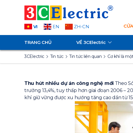
CỬA
VI
EN
ZH-CN
TRANG CHỦ
VỀ
3CElectric
3CElectric
Tin tức
Tin tức liên quan
Cơ khí là m
Thu hút nhiều dự án công nghệ mới
Theo Sở
trưởng 13,4%, tuy thấp hơn giai đoạn 2006 – 
khí giữ vững được xu hướng tăng cao dần từ 15