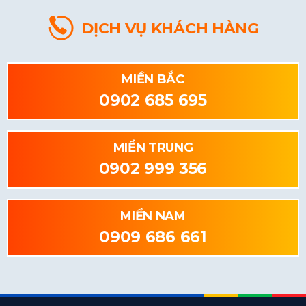
DỊCH VỤ KHÁCH HÀNG
MIỀN BẮC
0902 685 695
MIỀN TRUNG
0902 999 356
MIỀN NAM
0909 686 661