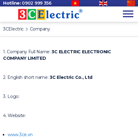
Hotline:
0902 999 356
3CElectric
Company
1. Company Full Name:
3C ELECTRIC ELECTRONIC
COMPANY LIMITED
2. English short name:
3C Electric Co., Ltd
3. Logo:
4. Website:
www.3ce.vn