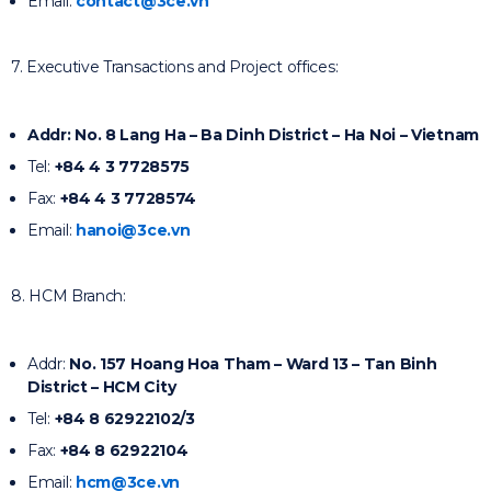
Email:
contact@3ce.vn
7. Executive Transactions and Project offices:
Addr: No. 8 Lang Ha – Ba Dinh District – Ha Noi – Vietnam
Tel:
+84 4 3 7728575
Fax:
+84 4 3 7728574
Email:
hanoi@3ce.vn
8. HCM Branch:
Addr:
No. 157 Hoang Hoa Tham – Ward 13 – Tan Binh
District – HCM City
Tel:
+84 8 62922102/3
Fax:
+84 8 62922104
Email:
hcm@3ce.vn