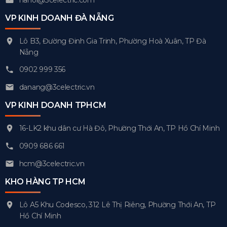
hanoi@3celectric.com
VP KINH DOANH ĐÀ NẴNG
Lô B3, Đường Đinh Gia Trinh, Phường Hoà Xuân, TP Đà
Nẵng
0902 999 356
danang@3celectric.vn
VP KINH DOANH TPHCM
16-LK2 khu dân cư Hà Đô, Phường Thới An, TP Hồ Chí Minh
0909 686 661
hcm@3celectric.vn
KHO HÀNG TP HCM
Lô A5 Khu Codesco, 312 Lê Thị Riêng, Phường Thới An, TP
Hồ Chí Minh