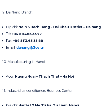
9. Da Nang Branch:
Địa chỉ:
No. 76 Bach Dang – Hai Chau District – Da Nang
Tel:
+84 5113.65.33.77
Fax:
+84 5113.65.33.88
Email:
danang@3ce.vn
10. Manufacturing in Hanoi:
Addr:
Huong Ngai – Thach That – Ha Noi
11. Industrial air conditioners Business Center:
Địa chỉ:
Hamlet 2 Me Tri Ha, Tu Liem, Hanoi