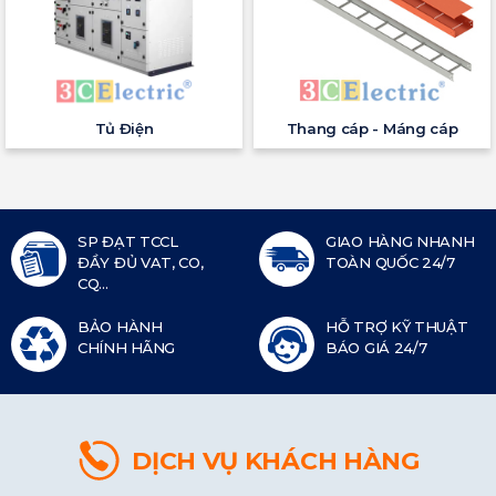
Tủ Điện
Thang cáp - Máng cáp
SP ĐẠT TCCL
GIAO HÀNG NHANH
ĐẦY ĐỦ VAT, CO,
TOÀN QUỐC 24/7
CQ...
BẢO HÀNH
HỖ TRỢ KỸ THUẬT
CHÍNH HÃNG
BÁO GIÁ 24/7
DỊCH VỤ KHÁCH HÀNG