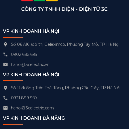
VP KINH DOANH HÀ NỘI
Số 06 A16, Đô thị Geleximco, Phường Tây Mỗ, TP Hà Nội
0902 685 695
hanoi@3celectric.vn
VP KINH DOANH HÀ NỘI
Số 11 đường Trần Thái Tông, Phường Cầu Giấy, TP Hà Nội
0931 899 959
hanoi@3celectric.com
VP KINH DOANH ĐÀ NẴNG