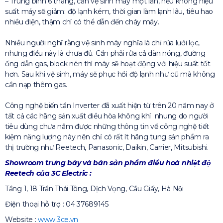
– Trung bình 6 tháng, cần vệ sinh máy một lần, nếu không hiệu
suất máy sẽ giảm: độ lạnh kém, thời gian làm lạnh lâu, tiêu hao
nhiều điện, thậm chí có thể dẫn đến cháy máy.
Nhiều người nghĩ rằng vệ sinh máy nghĩa là chỉ rửa lưới lọc,
nhưng điều này là chưa đủ. Cần phải rửa cả dàn nóng, đường
ống dẫn gas, block nén thì máy sẽ hoạt động với hiệu suất tốt
hơn. Sau khi vệ sinh, máy sẽ phục hồi độ lạnh như cũ mà không
cần nạp thêm gas.
Công nghệ biến tần Inverter đã xuất hiện từ trên 20 năm nay ở
tất cả các hãng sản xuất điều hòa không khí nhung do người
tiêu dùng chưa nắm được những thông tin về công nghệ tiết
kiệm năng lượng này nên chỉ có rất ít hãng tung sản phẩm ra
thị trường như Reetech, Panasonic, Daikin, Carrier, Mitsubishi.
Showroom trưng bày và bán sản phẩm điều hoà nhiệt độ
Reetech của 3C Electric :
Tầng 1, 18 Trần Thái Tông, Dịch Vọng, Cầu Giấy, Hà Nội
Điện thoại hỗ trợ : 04 37689145
Website :
www.3ce.vn