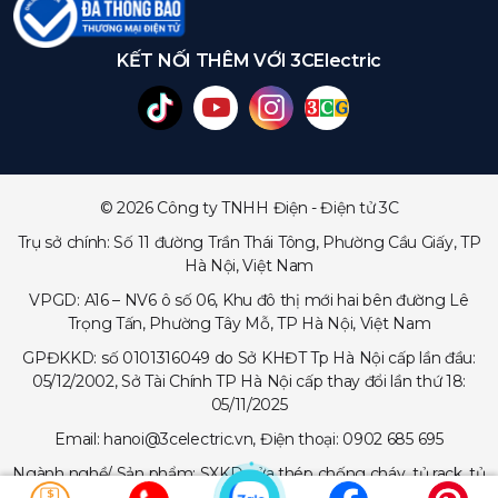
KẾT NỐI THÊM VỚI 3CElectric
© 2026 Công ty TNHH Điện - Điện tử 3C
Trụ sở chính: Số 11 đường Trần Thái Tông, Phường Cầu Giấy, TP
Hà Nội, Việt Nam
VPGD: A16 – NV6 ô số 06, Khu đô thị mới hai bên đường Lê
Trọng Tấn, Phường Tây Mỗ, TP Hà Nội, Việt Nam
GPĐKKD: số 0101316049 do Sở KHĐT Tp Hà Nội cấp lần đầu:
05/12/2002, Sở Tài Chính TP Hà Nội cấp thay đổi lần thứ 18:
05/11/2025
Email: hanoi@3celectric.vn, Điện thoại: 0902 685 695
Ngành nghề/ Sản phẩm: SXKD cửa thép chống cháy, tủ rack, tủ
trạm viễn thông, tủ điện, thang cáp - máng cáp...