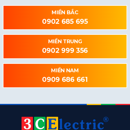
MIỀN BẮC
0902 685 695
MIỀN TRUNG
0902 999 356
MIỀN NAM
0909 686 661