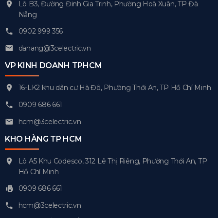
Lô B3, Đường Đinh Gia Trinh, Phường Hoà Xuân, TP Đà
Nẵng
0902 999 356
danang@3celectric.vn
VP KINH DOANH TPHCM
16-LK2 khu dân cư Hà Đô, Phường Thới An, TP Hồ Chí Minh
0909 686 661
hcm@3celectric.vn
KHO HÀNG TP HCM
Lô A5 Khu Codesco, 312 Lê Thị Riêng, Phường Thới An, TP
Hồ Chí Minh
0909 686 661
hcm@3celectric.vn