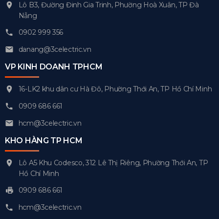
Lô B3, Đường Đinh Gia Trinh, Phường Hoà Xuân, TP Đà
Nẵng
0902 999 356
danang@3celectric.vn
VP KINH DOANH TPHCM
16-LK2 khu dân cư Hà Đô, Phường Thới An, TP Hồ Chí Minh
0909 686 661
hcm@3celectric.vn
KHO HÀNG TP HCM
Lô A5 Khu Codesco, 312 Lê Thị Riêng, Phường Thới An, TP
Hồ Chí Minh
0909 686 661
hcm@3celectric.vn