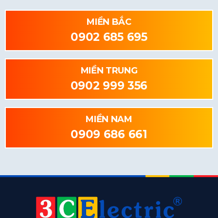
MIỀN BẮC
0902 685 695
MIỀN TRUNG
0902 999 356
MIỀN NAM
0909 686 661