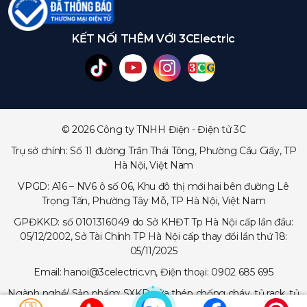
KẾT NỐI THÊM VỚI 3CElectric
© 2026 Công ty TNHH Điện - Điện tử 3C
Trụ sở chính: Số 11 đường Trần Thái Tông, Phường Cầu Giấy, TP
Hà Nội, Việt Nam
VPGD: A16 – NV6 ô số 06, Khu đô thị mới hai bên đường Lê
Trọng Tấn, Phường Tây Mỗ, TP Hà Nội, Việt Nam
GPĐKKD: số 0101316049 do Sở KHĐT Tp Hà Nội cấp lần đầu:
05/12/2002, Sở Tài Chính TP Hà Nội cấp thay đổi lần thứ 18:
05/11/2025
Email: hanoi@3celectric.vn, Điện thoại: 0902 685 695
Ngành nghề/ Sản phẩm: SXKD cửa thép chống cháy, tủ rack, tủ