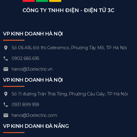
VP KINH DOANH HÀ NỘI
Số 06 A16, Đô thị Geleximco, Phường Tây Mỗ, TP Hà Nội
0902 685 695
hanoi@3celectric.vn
VP KINH DOANH HÀ NỘI
Số 11 đường Trần Thái Tông, Phường Cầu Giấy, TP Hà Nội
0931 899 959
hanoi@3celectric.com
VP KINH DOANH ĐÀ NẴNG