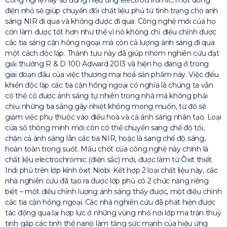
Công nghệ này sử dụng hiệu ứng electrochromic, một dòng
điện nhỏ sẽ giúp chuyển đổi chất liệu phủ từ tình trạng cho anh
sáng NIR đi qua và không được đi qua. Công nghệ mới của họ
còn làm được tốt hơn như thế vì nó không chỉ điều chỉnh được
các tia sáng cận hồng ngoại mà còn cả lượng ánh sáng đi qua
một cách độc lập. Thành tựu này đã giúp nhóm nghiên cứu đạt
giải thưởng R & D 100 Adward 2013 và hiện họ đang ở trong
giai đoạn đầu của việc thương mại hoá sản phẩm này. Việc điều
khiển độc lập các tia cận hồng ngoại có nghĩa là chúng ta vẫn
có thể có được ánh sáng tự nhiên trong nhà mà không phải
chịu những tia sáng gây nhiệt không mong muốn, từ đó sẽ
giảm việc phụ thuộc vào điều hoà và cả ánh sáng nhân tạo. Loại
cửa sổ thông minh mới còn có thể chuyển sang chế độ tối,
chặn cả ánh sáng lẫn các tia NIR, hoặc là sang chế độ sáng,
hoàn toàn trong suốt. Mấu chốt của công nghệ này chính là
chất liệu electrochromic (điện sắc) mới, được làm từ Ôxit thiết
Indi phủ trên lớp kính ôxit Niobi. Kết hợp 2 loại chất liệu này, các
nhà nghiên cứu đã tạo ra được lớp phủ có 2 chức năng riêng
biệt – một điều chỉnh lượng ánh sáng thấy được, một điều chỉnh
các tia cận hồng ngoại. Các nhà nghiên cứu đã phát hiện được
tác động qua lại hợp lực ở những vùng nhỏ nơi lớp ma trận thuỷ
tinh gặp các tinh thể nano làm tăng sức mạnh của hiệu ứng