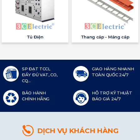
Tủ Điện
Thang cáp - Máng cáp
SP ĐẠT TCCL
GIAO HÀNG NHANH
ĐẦY ĐỦ VAT, CO,
TOÀN QUỐC 24/7
CQ...
BẢO HÀNH
HỖ TRỢ KỸ THUẬT
CHÍNH HÃNG
BÁO GIÁ 24/7
DỊCH VỤ KHÁCH HÀNG