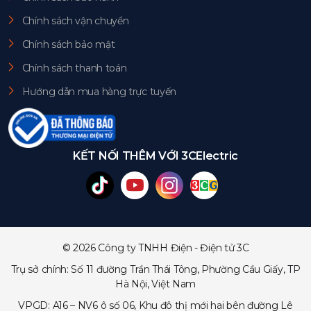
Chính sách vận chuyển
Chính sách bảo mật
Chính sách thanh toán
Hướng dẫn mua hàng trực tuyến
KẾT NỐI THÊM VỚI 3CElectric
© 2026 Công ty TNHH Điện - Điện tử 3C
Trụ sở chính: Số 11 đường Trần Thái Tông, Phường Cầu Giấy, TP
Hà Nội, Việt Nam
VPGD: A16 – NV6 ô số 06, Khu đô thị mới hai bên đường Lê