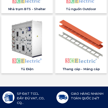
Nhà trạm BTS - Shelter
Tủ nguồn Outdoor
Tủ Điện
Thang cáp - Máng cáp
SP ĐẠT TCCL
GIAO HÀNG NHANH
ĐẦY ĐỦ VAT, CO,
TOÀN QUỐC 24/7
CQ...