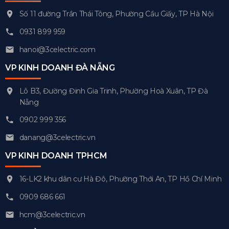
Số 11 đường Trần Thái Tông, Phường Cầu Giấy, TP Hà Nội
0931 899 959
hanoi@3celectric.com
VP KINH DOANH ĐÀ NẴNG
Lô B3, Đường Đinh Gia Trinh, Phường Hoà Xuân, TP Đà
Nẵng
0902 999 356
danang@3celectric.vn
VP KINH DOANH TPHCM
16-LK2 khu dân cư Hà Đô, Phường Thới An, TP Hồ Chí Minh
0909 686 661
hcm@3celectric.vn