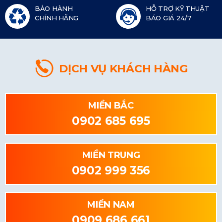
BẢO HÀNH
HỖ TRỢ KỸ THUẬT
CHÍNH HÃNG
BÁO GIÁ 24/7
DỊCH VỤ KHÁCH HÀNG
MIỀN BẮC
0902 685 695
MIỀN TRUNG
0902 999 356
MIỀN NAM
0909 686 661