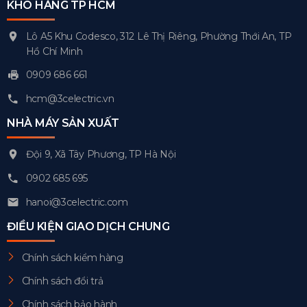
KHO HÀNG TP HCM
Lô A5 Khu Codesco, 312 Lê Thị Riêng, Phường Thới An, TP
Hồ Chí Minh
0909 686 661
hcm@3celectric.vn
NHÀ MÁY SẢN XUẤT
Đội 9, Xã Tây Phương, TP Hà Nội
0902 685 695
hanoi@3celectric.com
ĐIỀU KIỆN GIAO DỊCH CHUNG
Chính sách kiểm hàng
Chính sách đổi trả
Chính sách bảo hành