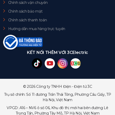
Chính sách vận chuyển
Chính sách bảo mật
Chính sách thanh toán
Hướng dẫn mua hàng trực tuyến
KẾT NỐI THÊM VỚI 3CElectric
© 2026 Công ty TNHH Điện - Điện tử 3C
Trụ sở chính: Số 11 đường Trần Thái Tông, Phường Cầu Giấy, TP
Hà Nội, Việt Nam
VPGD: A16 – NV6 ô số 06, Khu đô thị mới hai bên đường Lê
Trọng Tấn, Phường Tây Mỗ, TP Hà Nội, Việt Nam