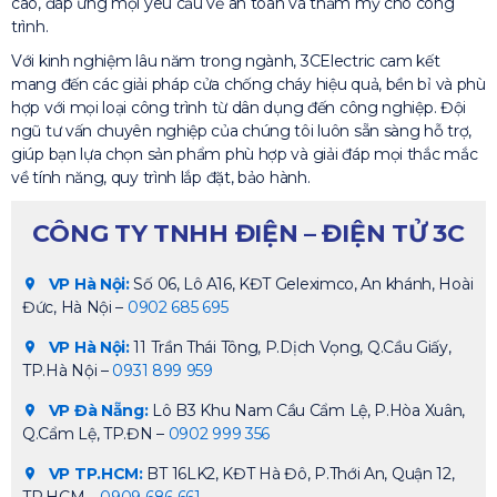
cao, đáp ứng mọi yêu cầu về an toàn và thẩm mỹ cho công
trình.
Với kinh nghiệm lâu năm trong ngành, 3CElectric cam kết
mang đến các giải pháp cửa chống cháy hiệu quả, bền bỉ và phù
hợp với mọi loại công trình từ dân dụng đến công nghiệp. Đội
ngũ tư vấn chuyên nghiệp của chúng tôi luôn sẵn sàng hỗ trợ,
giúp bạn lựa chọn sản phẩm phù hợp và giải đáp mọi thắc mắc
về tính năng, quy trình lắp đặt, bảo hành.
CÔNG TY TNHH ĐIỆN – ĐIỆN TỬ 3C
VP Hà Nội:
Số 06, Lô A16, KĐT Geleximco, An khánh, Hoài
Đức, Hà Nội –
0902 685 695
VP Hà Nội:
11 Trần Thái Tông, P.Dịch Vọng, Q.Cầu Giấy,
TP.Hà Nội –
0931 899 959
VP Đà Nẵng:
Lô B3 Khu Nam Cầu Cẩm Lệ, P.Hòa Xuân,
Q.Cẩm Lệ, TP.ĐN –
0902 999 356
VP TP.HCM:
BT 16LK2, KĐT Hà Đô, P.Thới An, Quận 12,