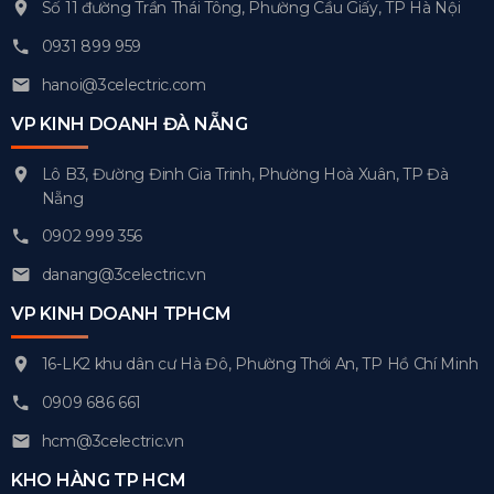
Số 11 đường Trần Thái Tông, Phường Cầu Giấy, TP Hà Nội
0931 899 959
hanoi@3celectric.com
VP KINH DOANH ĐÀ NẴNG
Lô B3, Đường Đinh Gia Trinh, Phường Hoà Xuân, TP Đà
Nẵng
0902 999 356
danang@3celectric.vn
VP KINH DOANH TPHCM
16-LK2 khu dân cư Hà Đô, Phường Thới An, TP Hồ Chí Minh
0909 686 661
hcm@3celectric.vn
KHO HÀNG TP HCM