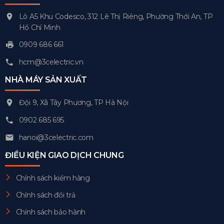
Lô A5 Khu Codesco, 312 Lê Thị Riêng, Phường Thới An, TP
Hồ Chí Minh
0909 686 661
hcm@3celectric.vn
NHÀ MÁY SẢN XUẤT
Đội 9, Xã Tây Phương, TP Hà Nội
0902 685 695
hanoi@3celectric.com
ĐIỀU KIỆN GIAO DỊCH CHUNG
Chính sách kiểm hàng
Chính sách đổi trả
Chính sách bảo hành