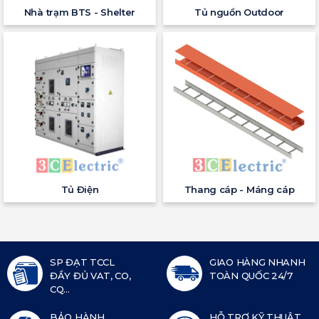
Nhà trạm BTS - Shelter
Tủ nguồn Outdoor
Tủ Điện
Thang cáp - Máng cáp
SP ĐẠT TCCL
GIAO HÀNG NHANH
ĐẦY ĐỦ VAT, CO,
TOÀN QUỐC 24/7
CQ...
BẢO HÀNH
HỖ TRỢ KỸ THUẬT