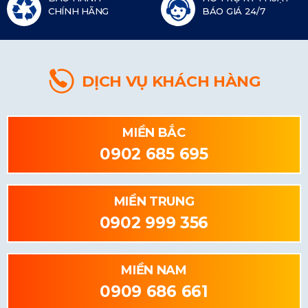
CHÍNH HÃNG
BÁO GIÁ 24/7
DỊCH VỤ KHÁCH HÀNG
MIỀN BẮC
0902 685 695
MIỀN TRUNG
0902 999 356
MIỀN NAM
0909 686 661