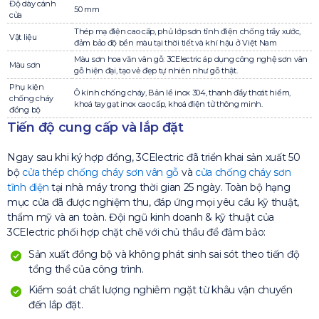
Độ dày cánh
50 mm
cửa
Thép mạ điện cao cấp, phủ lớp sơn tĩnh điện chống trầy xước,
Vật liệu
đảm bảo độ bền màu tại thời tiết và khí hậu ở Việt Nam
Màu sơn hoa văn vân gỗ: 3CElectric áp dụng công nghệ sơn vân
Màu sơn
gỗ hiện đại, tạo vẻ đẹp tự nhiên như gỗ thật.
Phụ kiện
Ô kính chống cháy, Bản lề inox 304, thanh đẩy thoát hiểm,
chống cháy
khoá tay gạt inox cao cấp, khoá điện tử thông minh.
đồng bộ
Tiến độ cung cấp và lắp đặt
Ngay sau khi ký hợp đồng, 3CElectric đã triển khai sản xuất 50
bộ
cửa thép chống cháy sơn vân gỗ
và
cửa chống cháy sơn
tĩnh điện
tại nhà máy trong thời gian 25 ngày. Toàn bộ hạng
mục cửa đã được nghiệm thu, đáp ứng mọi yêu cầu kỹ thuật,
thẩm mỹ và an toàn. Đội ngũ kinh doanh & kỹ thuật của
3CElectric phối hợp chặt chẽ với chủ thầu để đảm bảo:
Sản xuất đồng bộ và không phát sinh sai sót theo tiến độ
tổng thể của công trình.
Kiểm soát chất lượng nghiêm ngặt từ khâu vận chuyển
đến lắp đặt.