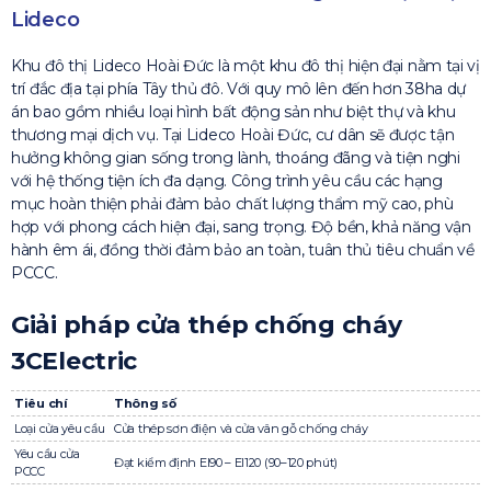
Lideco
Khu đô thị Lideco Hoài Đức là một khu đô thị hiện đại nằm tại vị
trí đắc địa tại phía Tây thủ đô. Với quy mô lên đến hơn 38ha dự
án bao gồm nhiều loại hình bất động sản như biệt thự và khu
thương mại dịch vụ. Tại Lideco Hoài Đức, cư dân sẽ được tận
hưởng không gian sống trong lành, thoáng đãng và tiện nghi
với hệ thống tiện ích đa dạng. Công trình yêu cầu các hạng
mục hoàn thiện phải đảm bảo chất lượng thẩm mỹ cao, phù
hợp với phong cách hiện đại, sang trọng. Độ bền, khả năng vận
hành êm ái, đồng thời đảm bảo an toàn, tuân thủ tiêu chuẩn về
PCCC.
Giải pháp cửa thép chống cháy
3CElectric
Tiêu chí
Thông số
Loại cửa yêu cầu
Cửa thép sơn điện và cửa vân gỗ chống cháy
Yêu cầu cửa
Đạt kiểm định EI90 – EI120 (90–120 phút)
PCCC