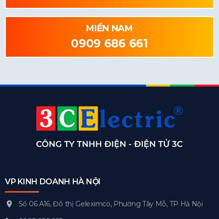
MIỀN NAM
0909 686 661
VP KINH DOANH HÀ NỘI
Số 06 A16, Đô thị Geleximco, Phường Tây Mỗ, TP Hà Nội