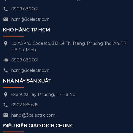
0909 686 661
hcm@3celectric.vn
KHO HÀNG TP HCM
Lô A5 Khu Codesco, 312 Lê Thị Riêng, Phường Thới An, TP
Hồ Chí Minh
0909 686 661
hcm@3celectric.vn
NHÀ MÁY SẢN XUẤT
Đội 9, Xã Tây Phương, TP Hà Nội
0902 685 695
hanoi@3celectric.com
ĐIỀU KIỆN GIAO DỊCH CHUNG