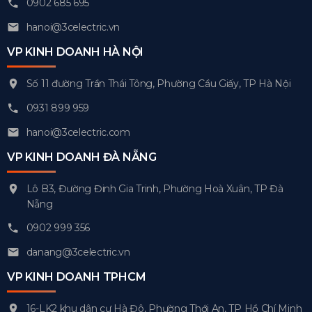
0902 685 695
hanoi@3celectric.vn
VP KINH DOANH HÀ NỘI
Số 11 đường Trần Thái Tông, Phường Cầu Giấy, TP Hà Nội
0931 899 959
hanoi@3celectric.com
VP KINH DOANH ĐÀ NẴNG
Lô B3, Đường Đinh Gia Trinh, Phường Hoà Xuân, TP Đà
Nẵng
0902 999 356
danang@3celectric.vn
VP KINH DOANH TPHCM
16-LK2 khu dân cư Hà Đô, Phường Thới An, TP Hồ Chí Minh