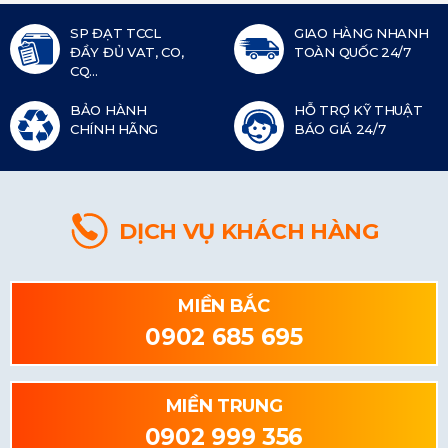
SP ĐẠT TCCL
GIAO HÀNG NHANH
ĐẦY ĐỦ VAT, CO,
TOÀN QUỐC 24/7
CQ...
BẢO HÀNH
HỖ TRỢ KỸ THUẬT
CHÍNH HÃNG
BÁO GIÁ 24/7
DỊCH VỤ KHÁCH HÀNG
MIỀN BẮC
0902 685 695
MIỀN TRUNG
0902 999 356