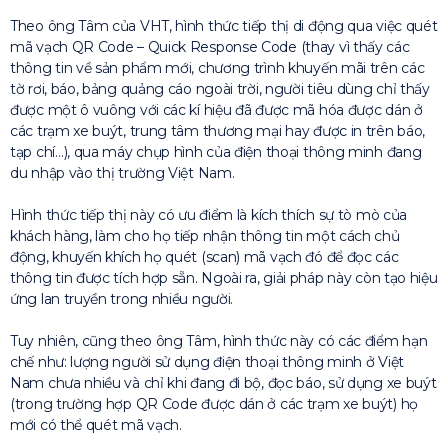
Theo ông Tâm của VHT, hình thức tiếp thị di động qua việc quét
mã vạch QR Code – Quick Response Code (thay vì thấy các
thông tin về sản phẩm mới, chương trình khuyến mãi trên các
tờ rơi, báo, bảng quảng cáo ngoài trời, người tiêu dùng chỉ thấy
được một ô vuông với các kí hiệu đã được mã hóa được dán ở
các trạm xe buýt, trung tâm thương mại hay được in trên báo,
tạp chí…), qua máy chụp hình của điện thoại thông minh đang
du nhập vào thị trường Việt Nam.
Hình thức tiếp thị này có ưu điểm là kích thích sự tò mò của
khách hàng, làm cho họ tiếp nhận thông tin một cách chủ
động, khuyến khích họ quét (scan) mã vạch đó để đọc các
thông tin được tích hợp sẵn. Ngoài ra, giải pháp này còn tạo hiệu
ứng lan truyền trong nhiều người.
Tuy nhiên, cũng theo ông Tâm, hình thức này có các điểm hạn
chế như: lượng người sử dụng điện thoại thông minh ở Việt
Nam chưa nhiều và chỉ khi đang đi bộ, đọc báo, sử dụng xe buýt
(trong trường hợp QR Code được dán ở các trạm xe buýt) họ
mới có thể quét mã vạch.