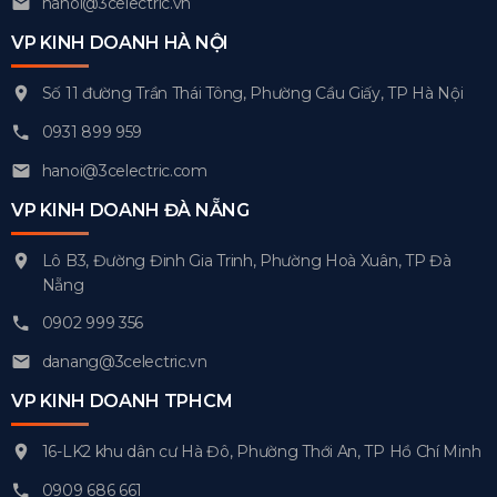
hanoi@3celectric.vn
VP KINH DOANH HÀ NỘI
Số 11 đường Trần Thái Tông, Phường Cầu Giấy, TP Hà Nội
0931 899 959
hanoi@3celectric.com
VP KINH DOANH ĐÀ NẴNG
Lô B3, Đường Đinh Gia Trinh, Phường Hoà Xuân, TP Đà
Nẵng
0902 999 356
danang@3celectric.vn
VP KINH DOANH TPHCM
16-LK2 khu dân cư Hà Đô, Phường Thới An, TP Hồ Chí Minh
0909 686 661