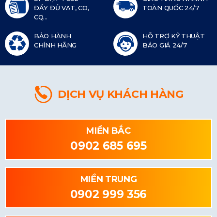
ĐẦY ĐỦ VAT, CO,
TOÀN QUỐC 24/7
CQ...
BẢO HÀNH
HỖ TRỢ KỸ THUẬT
CHÍNH HÃNG
BÁO GIÁ 24/7
DỊCH VỤ KHÁCH HÀNG
MIỀN BẮC
0902 685 695
MIỀN TRUNG
0902 999 356