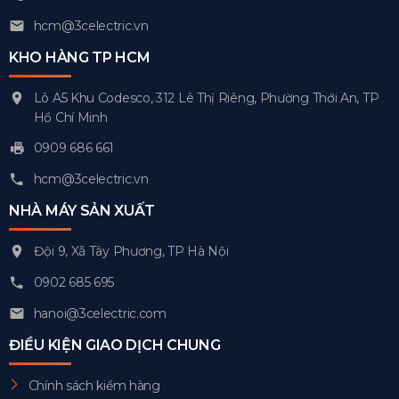
hcm@3celectric.vn
KHO HÀNG TP HCM
Lô A5 Khu Codesco, 312 Lê Thị Riêng, Phường Thới An, TP
Hồ Chí Minh
0909 686 661
hcm@3celectric.vn
NHÀ MÁY SẢN XUẤT
Đội 9, Xã Tây Phương, TP Hà Nội
0902 685 695
hanoi@3celectric.com
ĐIỀU KIỆN GIAO DỊCH CHUNG
Chính sách kiểm hàng