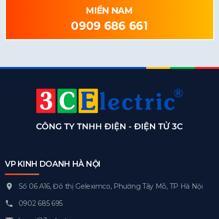
MIỀN NAM
0909 686 661
VP KINH DOANH HÀ NỘI
Số 06 A16, Đô thị Geleximco, Phường Tây Mỗ, TP Hà Nội
0902 685 695