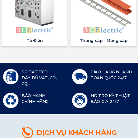
Tủ Điện
Thang cáp - Máng cáp
SP ĐẠT TCCL
GIAO HÀNG NHANH
ĐẦY ĐỦ VAT, CO,
TOÀN QUỐC 24/7
CQ...
BẢO HÀNH
HỖ TRỢ KỸ THUẬT
CHÍNH HÃNG
BÁO GIÁ 24/7
DỊCH VỤ KHÁCH HÀNG