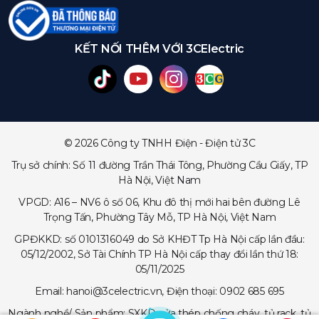
KẾT NỐI THÊM VỚI 3CElectric
© 2026 Công ty TNHH Điện - Điện tử 3C
Trụ sở chính: Số 11 đường Trần Thái Tông, Phường Cầu Giấy, TP
Hà Nội, Việt Nam
VPGD: A16 – NV6 ô số 06, Khu đô thị mới hai bên đường Lê
Trọng Tấn, Phường Tây Mỗ, TP Hà Nội, Việt Nam
GPĐKKD: số 0101316049 do Sở KHĐT Tp Hà Nội cấp lần đầu:
05/12/2002, Sở Tài Chính TP Hà Nội cấp thay đổi lần thứ 18:
05/11/2025
Email: hanoi@3celectric.vn, Điện thoại: 0902 685 695
Ngành nghề/ Sản phẩm: SXKD cửa thép chống cháy, tủ rack, tủ