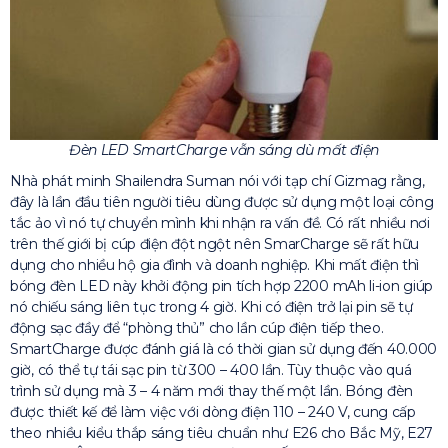
Đèn LED SmartCharge vẫn sáng dù mất điện
Nhà phát minh Shailendra Suman nói với tạp chí Gizmag rằng,
đây là lần đầu tiên người tiêu dùng được sử dụng một loại công
tắc ảo vì nó tự chuyển mình khi nhận ra vấn đề. Có rất nhiều nơi
trên thế giới bị cúp điện đột ngột nên SmarCharge sẽ rất hữu
dụng cho nhiều hộ gia đình và doanh nghiệp. Khi mất điện thì
bóng đèn LED này khởi động pin tích hợp 2200 mAh li-ion giúp
nó chiếu sáng liên tục trong 4 giờ. Khi có điện trở lại pin sẽ tự
động sạc đầy để “phòng thủ” cho lần cúp điện tiếp theo.
SmartCharge được đánh giá là có thời gian sử dụng đến 40.000
giờ, có thể tự tái sạc pin từ 300 – 400 lần. Tùy thuộc vào quá
trình sử dụng mà 3 – 4 năm mới thay thế một lần. Bóng đèn
được thiết kế để làm việc với dòng điện 110 – 240 V, cung cấp
theo nhiều kiểu thắp sáng tiêu chuẩn như E26 cho Bắc Mỹ, E27