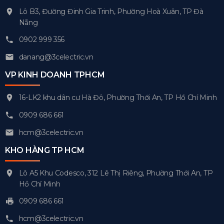
Lô B3, Đường Đinh Gia Trinh, Phường Hoà Xuân, TP Đà
Nẵng
0902 999 356
danang@3celectric.vn
VP KINH DOANH TPHCM
16-LK2 khu dân cư Hà Đô, Phường Thới An, TP Hồ Chí Minh
0909 686 661
hcm@3celectric.vn
KHO HÀNG TP HCM
Lô A5 Khu Codesco, 312 Lê Thị Riêng, Phường Thới An, TP
Hồ Chí Minh
0909 686 661
hcm@3celectric.vn