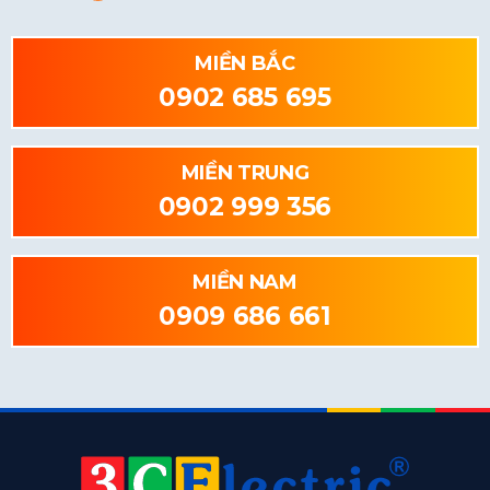
MIỀN BẮC
0902 685 695
MIỀN TRUNG
0902 999 356
MIỀN NAM
0909 686 661