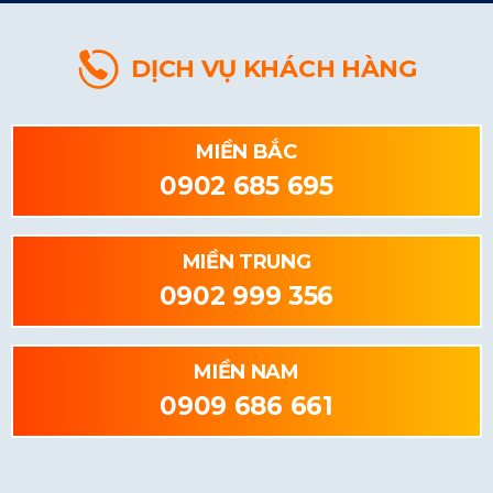
DỊCH VỤ KHÁCH HÀNG
MIỀN BẮC
0902 685 695
MIỀN TRUNG
0902 999 356
MIỀN NAM
0909 686 661