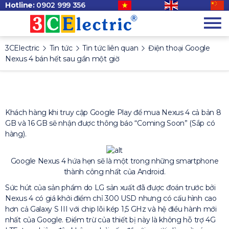
Hotline:
0902 999 356
3CElectric
Tin tức
Tin tức liên quan
Điện thoại Google
Nexus 4 bán hết sau gần một giờ
Khách hàng khi truy cập Google Play để mua Nexus 4 cả bản 8
GB và 16 GB sẽ nhận được thông báo “Coming Soon” (Sắp có
hàng).
Google Nexus 4 hứa hẹn sẽ là một trong những smartphone
thành công nhất của Android.
Sức hút của sản phẩm do LG sản xuất đã được đoán trước bởi
Nexus 4 có giá khởi điểm chỉ 300 USD nhưng có cấu hình cao
hơn cả Galaxy S III với chip lõi kép 1,5 GHz và hệ điều hành mới
nhất của Google. Điểm trừ của thiết bị này là không hỗ trợ 4G