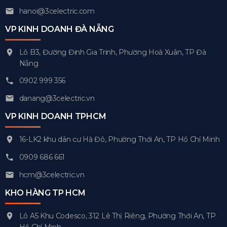
hanoi@3celectric.com
VP KINH DOANH ĐÀ NẴNG
Lô B3, Đường Đinh Gia Trinh, Phường Hoà Xuân, TP Đà
Nẵng
0902 999 356
danang@3celectric.vn
VP KINH DOANH TPHCM
16-LK2 khu dân cư Hà Đô, Phường Thới An, TP Hồ Chí Minh
0909 686 661
hcm@3celectric.vn
KHO HÀNG TP HCM
Lô A5 Khu Codesco, 312 Lê Thị Riêng, Phường Thới An, TP
Hồ Chí Minh