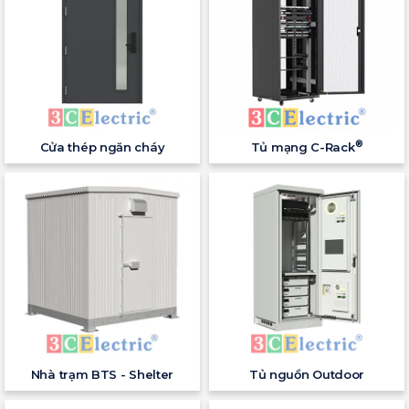
®
Cửa thép ngăn cháy
Tủ mạng C-Rack
Nhà trạm BTS - Shelter
Tủ nguồn Outdoor