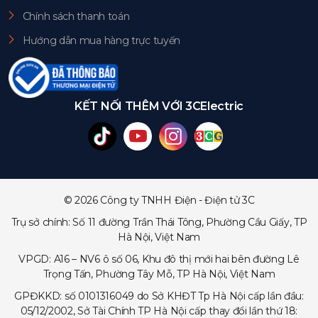
Chính sách thanh toán
Hướng dẫn mua hàng trực tuyến
KẾT NỐI THÊM VỚI 3CElectric
© 2026 Công ty TNHH Điện - Điện tử 3C
Trụ sở chính: Số 11 đường Trần Thái Tông, Phường Cầu Giấy, TP
Hà Nội, Việt Nam
VPGD: A16 – NV6 ô số 06, Khu đô thị mới hai bên đường Lê
Trọng Tấn, Phường Tây Mỗ, TP Hà Nội, Việt Nam
GPĐKKD: số 0101316049 do Sở KHĐT Tp Hà Nội cấp lần đầu:
05/12/2002, Sở Tài Chính TP Hà Nội cấp thay đổi lần thứ 18: