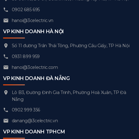
0902 685 695
hanoi@3celectric.vn
VP KINH DOANH HÀ NỘI
Số 11 đường Trần Thái Tông, Phường Cầu Giấy, TP Hà Nội
0931 899 959
hanoi@3celectric.com
VP KINH DOANH ĐÀ NẴNG
Lô B3, Đường Đinh Gia Trinh, Phường Hoà Xuân, TP Đà
Nẵng
0902 999 356
danang@3celectric.vn
VP KINH DOANH TPHCM