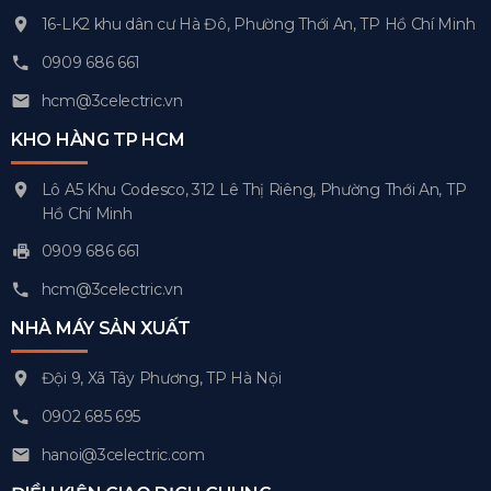
16-LK2 khu dân cư Hà Đô, Phường Thới An, TP Hồ Chí Minh
0909 686 661
hcm@3celectric.vn
KHO HÀNG TP HCM
Lô A5 Khu Codesco, 312 Lê Thị Riêng, Phường Thới An, TP
Hồ Chí Minh
0909 686 661
hcm@3celectric.vn
NHÀ MÁY SẢN XUẤT
Đội 9, Xã Tây Phương, TP Hà Nội
0902 685 695
hanoi@3celectric.com