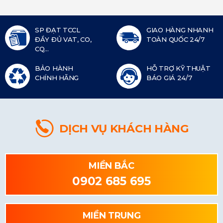
SP ĐẠT TCCL
GIAO HÀNG NHANH
ĐẦY ĐỦ VAT, CO,
TOÀN QUỐC 24/7
CQ...
BẢO HÀNH
HỖ TRỢ KỸ THUẬT
CHÍNH HÃNG
BÁO GIÁ 24/7
DỊCH VỤ KHÁCH HÀNG
MIỀN BẮC
0902 685 695
MIỀN TRUNG