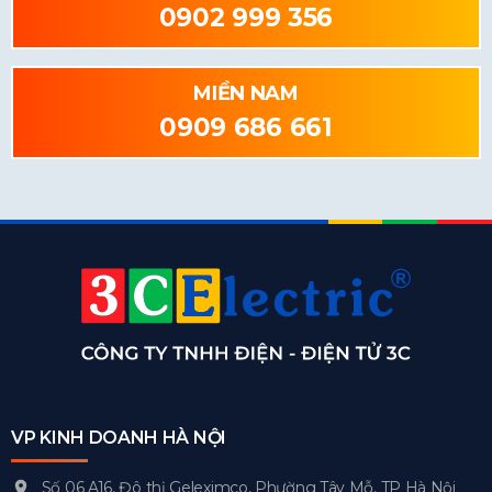
0902 999 356
MIỀN NAM
0909 686 661
VP KINH DOANH HÀ NỘI
Số 06 A16, Đô thị Geleximco, Phường Tây Mỗ, TP Hà Nội