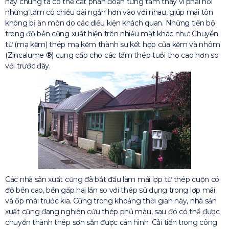
này chúng ta có thể cắt phân đoạn từng tấm thay vì phải nối
những tấm có chiều dài ngắn hơn vào với nhau, giúp mái tôn
không bị ăn mòn do các điều kiện khách quan. Những tiến bộ
trong độ bền cũng xuất hiện trên nhiều mặt khác như: Chuyển
từ (mạ kẽm) thép mạ kẽm thành sự kết hợp của kẽm và nhôm
(Zincalume ®) cung cấp cho các tấm thép tuổi thọ cao hơn so
với trước đây.
Các nhà sản xuất cũng đã bắt đầu làm mái lợp từ thép cuộn có
độ bền cao, bền gấp hai lần so với thép sử dụng trong lợp mái
và ốp mái trước kia. Cũng trong khoảng thời gian này, nhà sản
xuất cũng đang nghiên cứu thép phủ màu, sau đó có thể được
chuyển thành thép sơn sẵn được cán hình. Cải tiến trong công