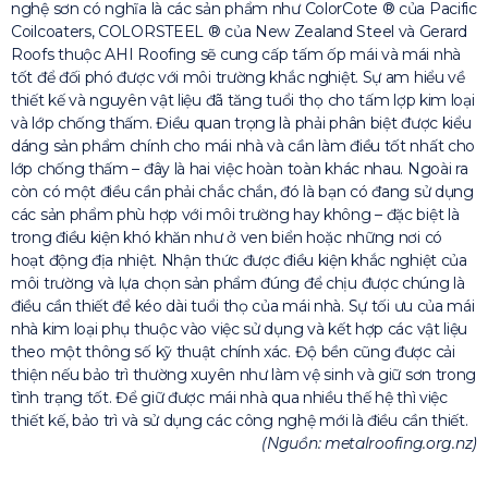
nghệ sơn có nghĩa là các sản phẩm như ColorCote ® của Pacific
Coilcoaters, COLORSTEEL ® của New Zealand Steel và Gerard
Roofs thuộc AHI Roofing sẽ cung cấp tấm ốp mái và mái nhà
tốt để đối phó được với môi trường khắc nghiệt. Sự am hiểu về
thiết kế và nguyên vật liệu đã tăng tuổi thọ cho tấm lợp kim loại
và lớp chống thấm. Điều quan trọng là phải phân biệt được kiểu
dáng sản phẩm chính cho mái nhà và cần làm điều tốt nhất cho
lớp chống thấm – đây là hai việc hoàn toàn khác nhau. Ngoài ra
còn có một điều cần phải chắc chắn, đó là bạn có đang sử dụng
các sản phẩm phù hợp với môi trường hay không – đặc biệt là
trong điều kiện khó khăn như ở ven biển hoặc những nơi có
hoạt động địa nhiệt. Nhận thức được điều kiện khắc nghiệt của
môi trường và lựa chọn sản phẩm đúng để chịu được chúng là
điều cần thiết để kéo dài tuổi thọ của mái nhà. Sự tối ưu của mái
nhà kim loại phụ thuộc vào việc sử dụng và kết hợp các vật liệu
theo một thông số kỹ thuật chính xác. Độ bền cũng được cải
thiện nếu bảo trì thường xuyên như làm vệ sinh và giữ sơn trong
tình trạng tốt. Để giữ được mái nhà qua nhiều thế hệ thì việc
thiết kế, bảo trì và sử dụng các công nghệ mới là điều cần thiết.
(Nguồn: metalroofing.org.nz)