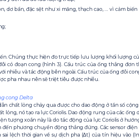
, dơ bẩn, đặc sệt như xi măng, thạch cao, … vì cảm biến
ng;
ến. Chúng thực hiện đo trực tiếp lưu lượng khối lượng củ
ôi có đoạn cong (hình 3). Cấu trúc của ống thẳng đơn thì
với nhiễu và tác động bên ngoài. Cấu trúc của ống đôi co
c pha nhau nên sẽ triệt tiêu được nhiễu.
ạng cong Delta
ng dẫn chất lỏng chảy qua được cho dao động ở tần số cộn
t lỏng, nó tạo ra lực Coriolis. Dao động rung của các ốn
iện tượng xoắn này là do tác động của lực Coriolis ở hướ
n đến phương chuyển động thẳng đứng. Các sensor điện cự
i lệch thời gian về sự dịch pha (Δt) của tín hiệu vào (Inl