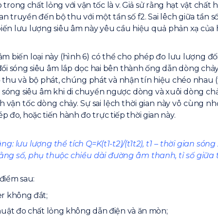
 trong chất lỏng với vận tốc là v. Giả sử rằng hạt vật chất
n truyền đến bộ thu với một tần số f2. Sai lêch giữa tần s
 biến lưu lượng siêu âm này yêu cầu hiệu quả phản xạ của 
m biến loại này (hình 6) có thể cho phép đo lưu lượng đối 
đổi sóng siêu âm lắp dọc hai bên thành ống dẫn dòng chảy
ộ thu và bộ phát, chúng phát và nhận tín hiệu chéo nhau (th
m sóng siêu âm khi di chuyển ngược dòng và xuôi dòng chảy.
vận tốc dòng chảy. Sự sai lệch thời gian này vô cùng nhỏ 
p đo, hoặc tiến hành đo trực tiếp thời gian này.
: lưu lượng thể tích Q=K(t1-t2)/(t1t2), t1 – thời gian són
ng số, phụ thuộc chiều dài đường âm thanh, tỉ số giữa
 điểm sau:
r không đắt;
huật đo chất lỏng không dẫn điện và ăn mòn;