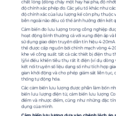
chất lỏng (dòng chảy một hay hai pha, độ nhớt,
độ chính xác phép đo. Các yếu tố khác như các
độ chính xác của lưu lượng kế còn phụ thuộc v
bên ngoài nào đều có thể ảnh hưởng đến kết q
Cảm biến đo lưu lượng trong công nghiệp được
hoạt động bình thường cả với xung điện áp và 
sử dụng giao diện truyền dẫn tín hiệu 4-20mA g
thể được cấp nguồn bởi chính mạch vòng 4-20
khe về công suất: tất cả các thiết bị điện thu
lý/vi điều khiển tiêu thụ rất ít điện (ví dụ 
kết nối truyền số liệu dạng số như tích hợp gi
gian khởi động và cho phép giám sát liên tục,
thống tự động hóa.
Các cảm biến lưu lượng được phân làm bốn nh
biến lưu lượng điện từ, cảm biến lưu lượng Cor
điểm và nhược điểm, cũng như những đặc tín
dụng của mình.
Cảm biến lưu lượng dựa vào chênh lệch áp 