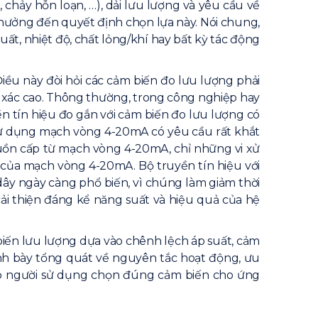
 chảy hỗn loạn, …), dải lưu lượng và yêu cầu về
 hưởng đến quyết định chọn lựa này. Nói chung,
t, nhiệt độ, chất lỏng/khí hay bất kỳ tác động
ều này đòi hỏi các cảm biến đo lưu lượng phải
h xác cao. Thông thường, trong công nghiệp hay
ền tín hiệu đo gắn với cảm biến đo lưu lượng có
sử dụng mạch vòng 4-20mA có yêu cầu rất khắt
 nguồn cấp từ mạch vòng 4-20mA, chỉ những vi xử
n của mạch vòng 4-20mA. Bộ truyền tín hiệu với
 dây ngày càng phổ biến, vì chúng làm giảm thời
cải thiện đáng kể năng suất và hiệu quả của hệ
ến lưu lượng dựa vào chênh lệch áp suất, cảm
trình bày tổng quát về nguyên tắc hoạt động, ưu
úp người sử dụng chọn đúng cảm biến cho ứng