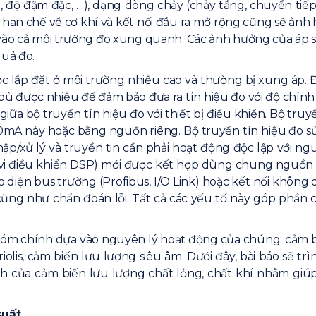
 độ đậm đặc, …), dạng dòng chảy (chảy tầng, chuyển tiếp,
 hạn chế về cơ khí và kết nối đầu ra mở rộng cũng sẽ ảnh
ào cả môi trường đo xung quanh. Các ảnh hưởng của áp suấ
uả đo.
 lắp đặt ở môi trường nhiễu cao và thường bị xung áp. Đi
bù được nhiễu để đảm bảo đưa ra tín hiệu đo với độ chín
iữa bộ truyền tín hiệu đo với thiết bị điều khiển. Bộ truy
mA này hoặc bằng nguồn riêng. Bộ truyền tín hiệu đo 
 thập/xử lý và truyền tin cần phải hoạt động độc lập với
dòng vi điều khiển DSP) mới được kết hợp dùng chung nguồ
ao diện bus trường (Profibus, I/O Link) hoặc kết nối không
 cũng như chẩn đoán lỗi. Tất cả các yếu tố này góp phần 
óm chính dựa vào nguyên lý hoạt động của chúng: cảm bi
iolis, cảm biến lưu lượng siêu âm. Dưới đây, bài báo sẽ 
h của cảm biến lưu lượng chất lỏng, chất khí nhằm gi
suất