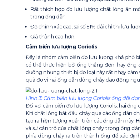
Rất thích hợp đo lưu lượng chất lỏng ăn mòn
trong ống dẫn;
Độ chính xác cao, sai số ±1% dải chỉ thị lưu lượ
Giá thành cao hơn.
Cảm biến lưu lượng Coriolis
Đây là nhóm cảm biến đo lưu lượng khá phổ bi
có thể thực hiện bởi ống thẳng đơn, hay ống đ
dưỡng nhưng thiết bị đo loại này rất nhạy cảm 
quả đo vì hai ống dẫn dòng chảy dao động ngượ
Hình 3: Cảm biến lưu lượng Coriolis ống đôi d
Đối với cảm biến đo lưu lượng Coriolis, hai ố
Khi chất lỏng bắt đầu chảy qua các ống dẫn chấ
tạo ra hiện tượng xoắn trên các ống dẫn này. H
và sự cản trở của chất lỏng chảy trong ống dẫ
phía dòng chảy ra trên thành ống để xác định sa