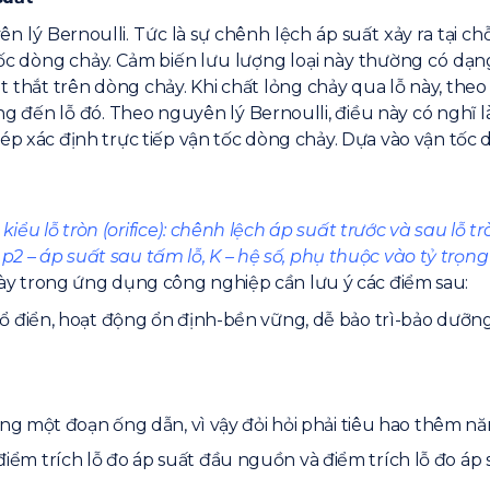
n lý Bernoulli. Tức là sự chênh lệch áp suất xảy ra tại c
ốc dòng chảy. Cảm biến lưu lượng loại này thường có dạng l
 nút thắt trên dòng chảy. Khi chất lỏng chảy qua lỗ này, the
ỏng đến lỗ đó. Theo nguyên lý Bernoulli, điều này có nghĩ l
ép xác định trực tiếp vận tốc dòng chảy. Dựa vào vận tốc 
iểu lỗ tròn (orifice): chênh lệch áp suất trước và sau lỗ t
p2 – áp suất sau tấm lỗ, K – hệ số, phụ thuộc vào tỷ trọng 
i này trong ứng dụng công nghiệp cần lưu ý các điểm sau:
 điển, hoạt động ổn định-bền vững, dễ bảo trì-bảo dưỡng
ng một đoạn ống dẫn, vì vậy đỏi hỏi phải tiêu hao thêm n
e, điểm trích lỗ đo áp suất đầu nguồn và điểm trích lỗ đo 