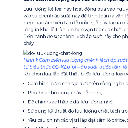
Lưu lượng kế loại này hoạt động dựa vào nguyê
vào sự chênh áp suất này để tính toán ra vận t
hiện loại cảm biến tâm lỗ orifice, lỗ này tạo ra
lỏng ra khỏi lỗ tròn lớn hơn vận tốc của chất l
Tiến hành đo sự chênh lệch áp suất này cho ph
chảy.
Hình 1: Cảm biến lưu lượng chênh lệch áp suất k
từ biểu thức Q2=KΔp, p1 – áp suất trước tấm lỗ, 
Khi chọn lựa, lắp đặt thiết bị đo lưu lượng loạ
Cảm biến được chế tạo dựa trên công nghệ cổ
Phù hợp cho dòng chảy hỗn hợp;
Độ chính xác thấp ở dải lưu lượng nhỏ;
Sử dụng kỹ thuật đo lưu lượng chiết tách tro
Yêu cầu chính xác vị trí lắp đặt tấm lỗ orific