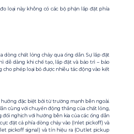
 đo loại này không có các bộ phận lắp đặt phía
a dòng chất lỏng chảy qua ống dẫn. Sự lắp đặt
 dễ dàng khi chế tạo, lắp đặt và bảo trì – bảo
ng cho phép loại bỏ được nhiễu tác động vào kết
g hưởng đặc biệt bởi từ trường mạnh bên ngoài.
g dẫn cùng với chuyển động thẳng của chất lỏng,
ng đối nghịch với hướng bên kia của các ống dẫn
c đặt cả phía dòng chảy vào (Inlet pickoff) và
et pickoff signal) và tín hiệu ra (Outlet pickup