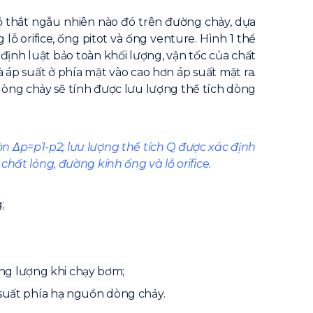
hỗ thắt ngẫu nhiên nào đó trên đường chảy, dựa
ỗ orifice, ống pitot và ống venture. Hình 1 thể
o định luật bảo toàn khối lượng, vận tốc của chất
à áp suất ở phía mặt vào cao hơn áp suất mặt ra.
dòng chảy sẽ tính được lưu lượng thể tích dòng
ròn Δp=p1-p2; lưu lượng thể tích Q được xác định
chất lỏng, đường kính ống và lỗ orifice.
;
ăng lượng khi chạy bơm;
áp suất phía hạ nguồn dòng chảy.