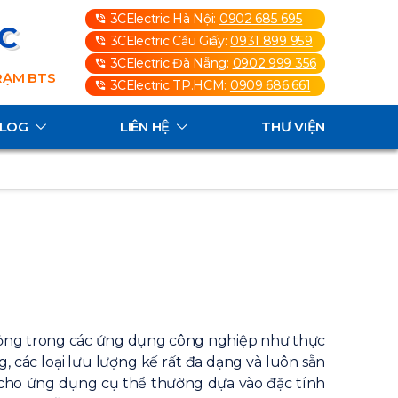
3CElectric Hà Nội:
0902 685 695
3C
3CElectric Cầu Giấy:
0931 899 959
3CElectric Đà Nẵng:
0902 999 356
TRẠM BTS
3CElectric TP.HCM:
0909 686 661
ALOG
LIÊN HỆ
THƯ VIỆN
-lỏng trong các ứng dụng công nghiệp như thực
, các loại lưu lượng kế rất đa dạng và luôn sẵn
 cho ứng dụng cụ thể thường dựa vào đặc tính