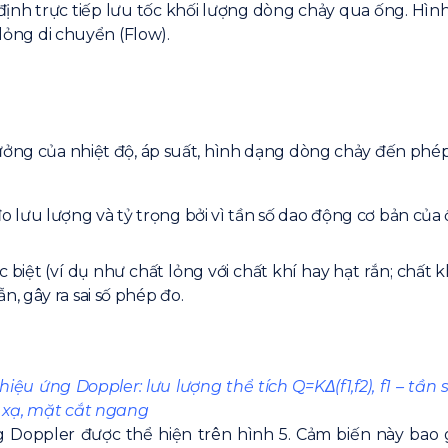
c định trực tiếp lưu tốc khối lượng dòng chảy qua ống. Hì
 lỏng di chuyển (Flow).
 hưởng của nhiệt độ, áp suất, hình dạng dòng chảy đến phép
lưu lượng và tỷ trọng bởi vì tần số dao động cơ bản của
ệt (ví dụ như chất lỏng với chất khí hay hạt rắn; chất khí 
, gây ra sai số phép đo.
u ứng Doppler: lưu lượng thể tích Q=KΔ(f1,f2), f1 – tần s
n xạ, mặt cắt ngang
 Doppler được thể hiện trên hình 5. Cảm biến này bao 