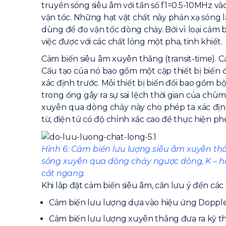
truyền sóng siêu âm với tần số f1=0.5-10MHz vào
vận tốc. Những hạt vật chất này phản xạ sóng la
dùng để đo vận tốc dòng chảy. Bởi vì loại cảm
việc được với các chất lỏng một pha, tinh khiết.
Cảm biến siêu âm xuyên thẳng (transit-time). Cả
Cấu tạo của nó bao gồm một cặp thiết bị biến 
xác định trước. Mỗi thiết bị biến đổi bao gồm b
trong ống gây ra sự sai lệch thời gian của chù
xuyên qua dòng chảy này cho phép ta xác định 
từ, điện tử có độ chính xác cao để thực hiện phé
Hình 6: Cảm biến lưu lượng siêu âm xuyên thẳng
sóng xuyên qua dòng chảy ngược dòng, K – hằ
cắt ngang.
Khi lắp đặt cảm biến siêu âm, cần lưu ý đến các
Cảm biến lưu lượng dựa vào hiệu ứng Dopple
Cảm biến lưu lượng xuyên thẳng đưa ra kỹ t