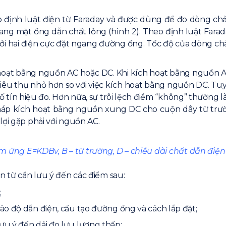
 định luật điện từ Faraday và được dùng để đo dòng chảy
ang mặt ống dẫn chất lỏng (hình 2). Theo định luật Farad
ởi hai điện cực đặt ngang đường ống. Tốc độ của dòng chảy
 hoạt bằng nguồn AC hoặc DC. Khi kích hoạt bằng nguồn AC
g tiêu thụ nhỏ hơn so với việc kích hoạt bằng nguồn DC.
 số tín hiệu đo. Hơn nữa, sự trôi lệch điểm “không” thường 
áp kích hoạt bằng nguồn xung DC cho cuộn dây từ trườn
lợi gặp phải với nguồn AC.
ảm ứng E=KDBv, B – từ trường, D – chiều dài chất dẫn điệ
n từ cần lưu ý đến các điểm sau:
;
vào độ dẫn điện, cấu tạo đường ống và cách lắp đặt;
ưu ý đến dải đo lưu lượng thấp;