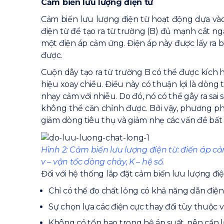
Cảm biến lưu lượng điện từ
Cảm biến lưu lượng điện từ hoạt động dựa vào
điện từ để tạo ra từ trường (B) đủ mạnh cắt ng
một điện áp cảm ứng. Điện áp này được lấy ra b
được.
Cuộn dây tạo ra từ trường B có thể được kích
hiệu xoay chiều. Điều này có thuận lợi là dòn
nhạy cảm với nhiễu. Do đó, nó có thể gây ra sai
không thể căn chỉnh được. Bởi vậy, phương ph
giảm dòng tiêu thụ và giảm nhẹ các vấn đề bất 
Hình 2: Cảm biến lưu lượng điện từ: điến áp c
v – vận tốc dòng chảy, K – hệ số.
Đối với hệ thống lắp đặt cảm biến lưu lượng điệ
Chỉ có thể đo chất lỏng có khả năng dẫn điện
Sự chọn lựa các điện cực thay đổi tùy thuộc 
Không có tổn hao trong hệ áp suất, nên cần l