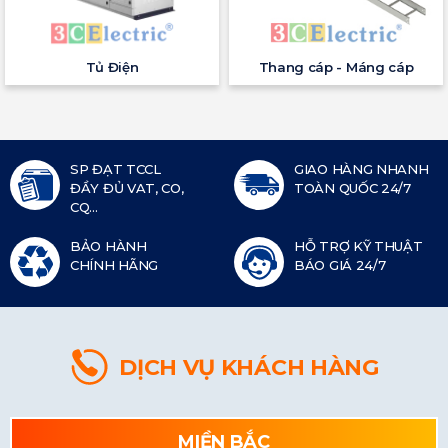
Tủ Điện
Thang cáp - Máng cáp
SP ĐẠT TCCL
GIAO HÀNG NHANH
ĐẦY ĐỦ VAT, CO,
TOÀN QUỐC 24/7
CQ...
BẢO HÀNH
HỖ TRỢ KỸ THUẬT
CHÍNH HÃNG
BÁO GIÁ 24/7
DỊCH VỤ KHÁCH HÀNG
MIỀN BẮC