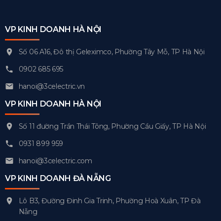
VP KINH DOANH HÀ NỘI
Số 06 A16, Đô thị Geleximco, Phường Tây Mỗ, TP Hà Nội
0902 685 695
hanoi@3celectric.vn
VP KINH DOANH HÀ NỘI
Số 11 đường Trần Thái Tông, Phường Cầu Giấy, TP Hà Nội
0931 899 959
hanoi@3celectric.com
VP KINH DOANH ĐÀ NẴNG
Lô B3, Đường Đinh Gia Trinh, Phường Hoà Xuân, TP Đà
Nẵng