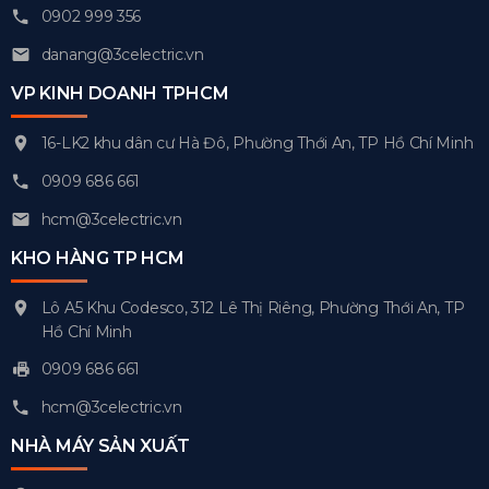
0902 999 356
danang@3celectric.vn
VP KINH DOANH TPHCM
16-LK2 khu dân cư Hà Đô, Phường Thới An, TP Hồ Chí Minh
0909 686 661
hcm@3celectric.vn
KHO HÀNG TP HCM
Lô A5 Khu Codesco, 312 Lê Thị Riêng, Phường Thới An, TP
Hồ Chí Minh
0909 686 661
hcm@3celectric.vn
NHÀ MÁY SẢN XUẤT