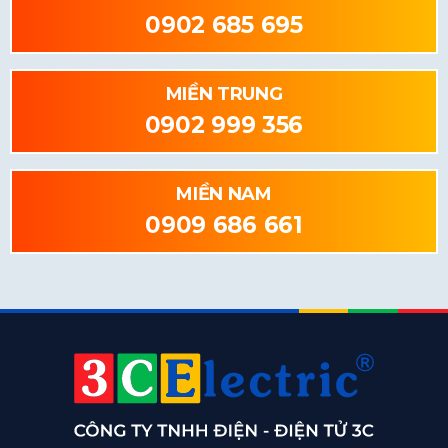
0902 685 695
MIỀN TRUNG
0902 999 356
MIỀN NAM
0909 686 661