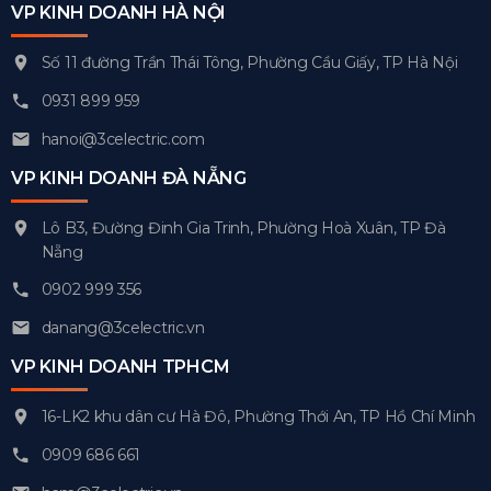
VP KINH DOANH HÀ NỘI
Số 11 đường Trần Thái Tông, Phường Cầu Giấy, TP Hà Nội
0931 899 959
hanoi@3celectric.com
VP KINH DOANH ĐÀ NẴNG
Lô B3, Đường Đinh Gia Trinh, Phường Hoà Xuân, TP Đà
Nẵng
0902 999 356
danang@3celectric.vn
VP KINH DOANH TPHCM
16-LK2 khu dân cư Hà Đô, Phường Thới An, TP Hồ Chí Minh
0909 686 661