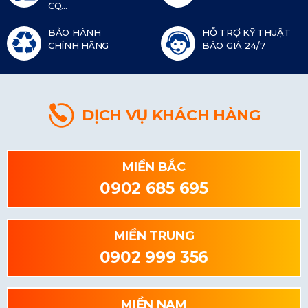
CQ...
BẢO HÀNH
HỖ TRỢ KỸ THUẬT
CHÍNH HÃNG
BÁO GIÁ 24/7
DỊCH VỤ KHÁCH HÀNG
MIỀN BẮC
0902 685 695
MIỀN TRUNG
0902 999 356
MIỀN NAM