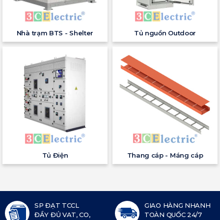
Nhà trạm BTS - Shelter
Tủ nguồn Outdoor
Tủ Điện
Thang cáp - Máng cáp
SP ĐẠT TCCL
GIAO HÀNG NHANH
ĐẦY ĐỦ VAT, CO,
TOÀN QUỐC 24/7