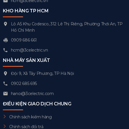
hcm@3celectric.vn
KHO HÀNG TP HCM
Lô A5 Khu Codesco, 312 Lê Thị Riêng, Phường Thới An, TP
Hồ Chí Minh
0909 686 661
hcm@3celectric.vn
NHÀ MÁY SẢN XUẤT
Đội 9, Xã Tây Phương, TP Hà Nội
0902 685 695
hanoi@3celectric.com
ĐIỀU KIỆN GIAO DỊCH CHUNG
Chính sách kiểm hàng
Chính sách đổi trả