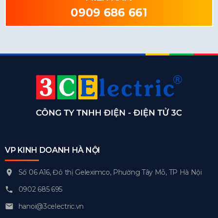
0909 686 661
VP KINH DOANH HÀ NỘI
Số 06 A16, Đô thị Geleximco, Phường Tây Mỗ, TP Hà Nội
0902 685 695
hanoi@3celectric.vn