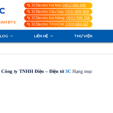
3CElectric Hà Nội:
0902 685 695
3C
3CElectric Cầu Giấy:
0931 899 959
3CElectric Đà Nẵng:
0902 999 356
TRẠM BTS
3CElectric TP.HCM:
0909 686 661
ALOG
LIÊN HỆ
THƯ VIỆN
:
Công ty TNHH Điện – Điện tử
3C
Hạng mục