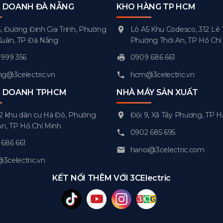
H DOANH ĐÀ NẴNG
KHO HÀNG TP HCM
, Đường Đinh Gia Trinh, Phường
Lô A5 Khu Codesco, 312 Lê 
Xuân, TP Đà Nẵng
Phường Thới An, TP Hồ Chí
999 356
0909 686 661
g@3celectric.vn
hcm@3celectric.vn
H DOANH TPHCM
NHÀ MÁY SẢN XUẤT
2 khu dân cư Hà Đô, Phường
Đội 9, Xã Tây Phương, TP H
An, TP Hồ Chí Minh
0902 685 695
686 661
hanoi@3celectric.com
celectric.vn
KẾT NỐI THÊM VỚI 3CElectric