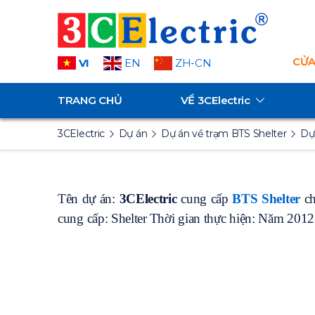
CỬA
VI
EN
ZH-CN
TRANG CHỦ
VỀ
3CElectric
3CElectric
Dự án
Dự án về trạm BTS Shelter
Dự
Tên dự án:
3CElectric
cung cấp
BTS Shelter
c
cung cấp: Shelter
Thời gian thực hiện: Năm 2012