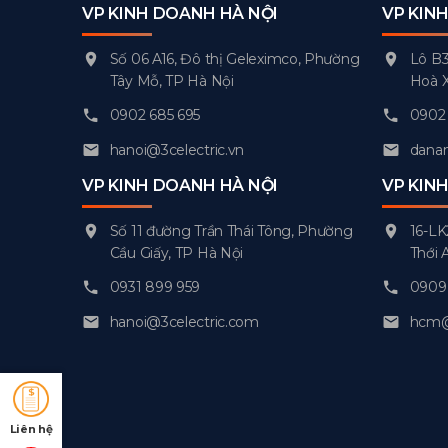
VP KINH DOANH HÀ NỘI
VP KIN
Số 06 A16, Đô thị Geleximco, Phường
Lô B3
Tây Mỗ, TP Hà Nội
Hoà 
0902 685 695
0902 
hanoi@3celectric.vn
danan
VP KINH DOANH HÀ NỘI
VP KIN
Số 11 đường Trần Thái Tông, Phường
16-LK
Cầu Giấy, TP Hà Nội
Thới 
0931 899 959
0909 
hanoi@3celectric.com
hcm@3
Liên hệ