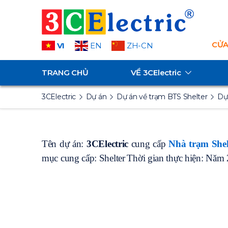
CỬA
VI
EN
ZH-CN
TRANG CHỦ
VỀ
3CElectric
3CElectric
Dự án
Dự án về trạm BTS Shelter
Dự
Tên dự án:
3CElectric
cung cấp
Nhà trạm Shel
mục cung cấp: Shelter
Thời gian thực hiện: Năm