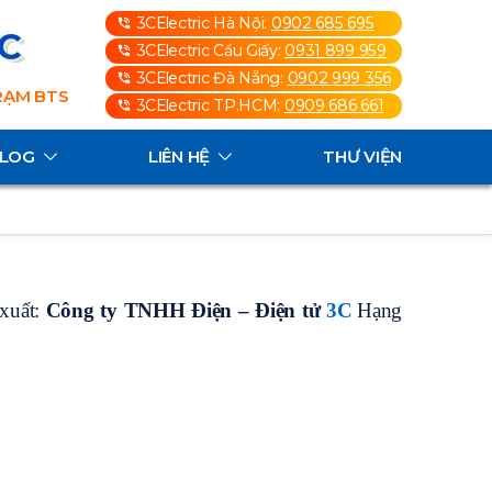
3CElectric Hà Nội:
0902 685 695
3C
3CElectric Cầu Giấy:
0931 899 959
3CElectric Đà Nẵng:
0902 999 356
TRẠM BTS
3CElectric TP.HCM:
0909 686 661
ALOG
LIÊN HỆ
THƯ VIỆN
xuất:
Công ty TNHH Điện – Điện tử
3C
Hạng