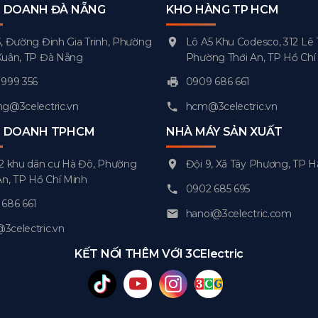
H DOANH ĐÀ NẴNG
KHO HÀNG TP HCM
, Đường Đinh Gia Trinh, Phường
Lô A5 Khu Codesco, 312 Lê 
Xuân, TP Đà Nẵng
Phường Thới An, TP Hồ Chí
999 356
0909 686 661
g@3celectric.vn
hcm@3celectric.vn
H DOANH TPHCM
NHÀ MÁY SẢN XUẤT
2 khu dân cư Hà Đô, Phường
Đội 9, Xã Tây Phương, TP H
An, TP Hồ Chí Minh
0902 685 695
686 661
hanoi@3celectric.com
celectric.vn
KẾT NỐI THÊM VỚI 3CElectric