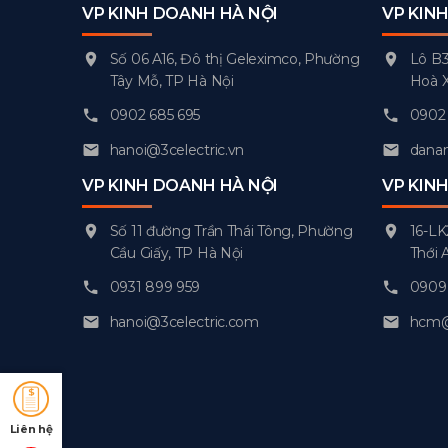
VP KINH DOANH HÀ NỘI
VP KIN
Số 06 A16, Đô thị Geleximco, Phường
Lô B3
Tây Mỗ, TP Hà Nội
Hoà 
0902 685 695
0902 
hanoi@3celectric.vn
danan
VP KINH DOANH HÀ NỘI
VP KIN
Số 11 đường Trần Thái Tông, Phường
16-LK
Cầu Giấy, TP Hà Nội
Thới 
0931 899 959
0909 
hanoi@3celectric.com
hcm@3
Liên hệ