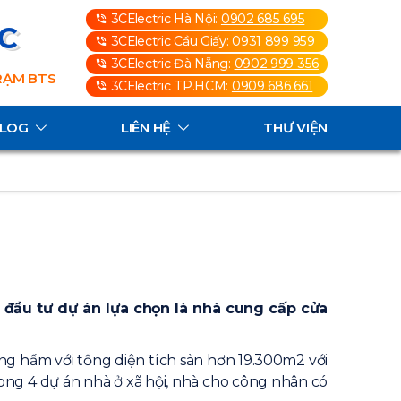
3CElectric Hà Nội:
0902 685 695
3C
3CElectric Cầu Giấy:
0931 899 959
3CElectric Đà Nẵng:
0902 999 356
TRẠM BTS
3CElectric TP.HCM:
0909 686 661
ALOG
LIÊN HỆ
THƯ VIỆN
ủ đầu tư dự án lựa chọn là nhà
cung cấp cửa
ng hầm với tổng diện tích sàn hơn 19.300m2 với
trong 4 dự án nhà ở xã hội, nhà cho công nhân có