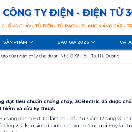
CÔNG TY ĐIỆN - ĐIỆN TỬ 
 CHỐNG CHÁY - TỦ ĐIỆN - TỦ RACK - THANG MÁNG CÁP - 
SẢN PHẨM
BÁO GIÁ 2026
CAT
cấp cửa ngăn cháy cho dự án: Nhà Ở Xã Hội – Tp. Hải Dương
ợng đạt tiêu chuẩn chống cháy, 3CElectric đã được ch
 hiểm và cửa kỹ thuật.
Hạ tầng đô thị HUDIC làm chủ đầu tư. Gồm 12 tầng và 1 tầ
và tầng 2 là khu kinh doanh dịch vụ thương mại. Đây là 1 