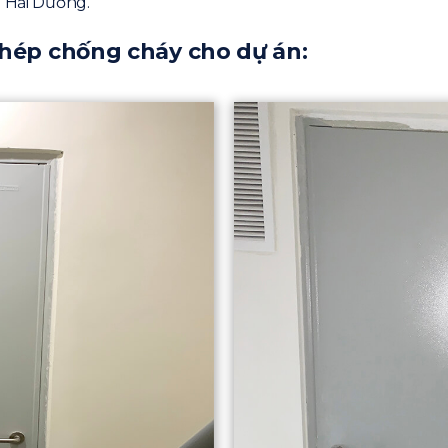
h Hải Dương.
thép chống cháy cho dự án: