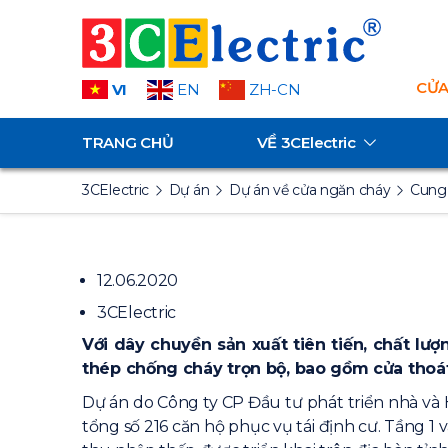
CỬA
VI
EN
ZH-CN
TRANG CHỦ
VỀ
3CElectric
3CElectric
Dự án
Dự án về cửa ngăn cháy
Cung 
12.06.2020
3CElectric
Với dây chuyền sản xuất tiên tiến, chất lư
thép chống cháy
trọn bộ, bao gồm cửa thoát
Dự án do Công ty CP Đầu tư phát triển nhà và 
tổng số 216 căn hộ phục vụ tái định cư. Tầng 1 