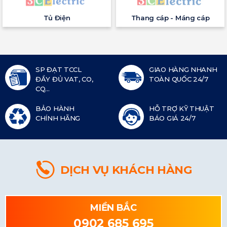
Tủ Điện
Thang cáp - Máng cáp
SP ĐẠT TCCL
GIAO HÀNG NHANH
ĐẦY ĐỦ VAT, CO,
TOÀN QUỐC 24/7
CQ...
BẢO HÀNH
HỖ TRỢ KỸ THUẬT
CHÍNH HÃNG
BÁO GIÁ 24/7
DỊCH VỤ KHÁCH HÀNG
MIỀN BẮC
0902 685 695