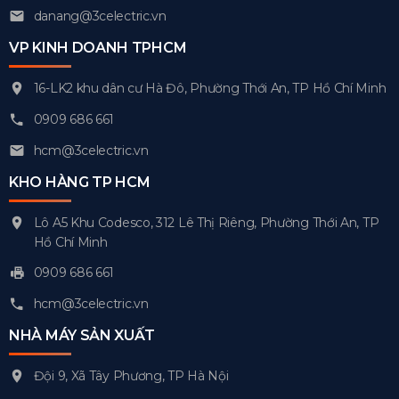
danang@3celectric.vn
VP KINH DOANH TPHCM
16-LK2 khu dân cư Hà Đô, Phường Thới An, TP Hồ Chí Minh
0909 686 661
hcm@3celectric.vn
KHO HÀNG TP HCM
Lô A5 Khu Codesco, 312 Lê Thị Riêng, Phường Thới An, TP
Hồ Chí Minh
0909 686 661
hcm@3celectric.vn
NHÀ MÁY SẢN XUẤT
Đội 9, Xã Tây Phương, TP Hà Nội