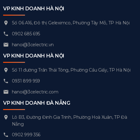
VP KINH DOANH HÀ NỘI
Số 06 A16, Đô thị Geleximco, Phường Tây Mỗ, TP Hà Nội
0902 685 695
hanoi@3celectric.vn
VP KINH DOANH HÀ NỘI
Số 11 đường Trần Thái Tông, Phường Cầu Giấy, TP Hà Nội
0931 899 959
hanoi@3celectric.com
VP KINH DOANH ĐÀ NẴNG
Lô B3, Đường Đinh Gia Trinh, Phường Hoà Xuân, TP Đà
Nẵng
0902 999 356