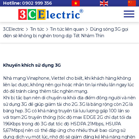
Hotline:
0902 999 356
3CElectric
Tin tức
Tin tức liên quan
Dùng sóng 3G gọi
điện sẽ không bị nghẽn trong dịp Tết Nhâm Thìn
Khuyến khích sử dụng 3G
Nhà mạng Vinaphone, Viettel cho biết, khi khách hàng không
liên lạc được, không nên gọi hoặc nhắn tin lại nhiều lần ngay lúc
đó để tránh càng thêm tắc nghẽn mạng.
Khi bị tắc bạn nên di chuyển ra khỏi địa điểm đông người và nên
sử dụng 3G để giúp giảm tải cho 2G. 3G là băng rộng còn 2G là
băng hẹp. 3G có khả năng truyền tải lưu lượng gấp 100 lần so
với trạm 2G truyền thống (tốc độ max EDGE 2G chỉ đạt tối đa
196Kbps trong đó 3G đạt tốc độ HSDPA 21Mbps, HSUPA
5,67Mbps) nên có thể đáp ứng cho nhiều thuê bao cùng sử
dụng dịch vụ một lúc, nhờ đó sẽ giảm đáng kể khả năng nghẽn