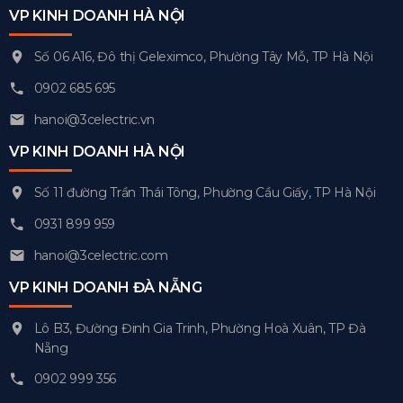
VP KINH DOANH HÀ NỘI
Số 06 A16, Đô thị Geleximco, Phường Tây Mỗ, TP Hà Nội
0902 685 695
hanoi@3celectric.vn
VP KINH DOANH HÀ NỘI
Số 11 đường Trần Thái Tông, Phường Cầu Giấy, TP Hà Nội
0931 899 959
hanoi@3celectric.com
VP KINH DOANH ĐÀ NẴNG
Lô B3, Đường Đinh Gia Trinh, Phường Hoà Xuân, TP Đà
Nẵng
0902 999 356