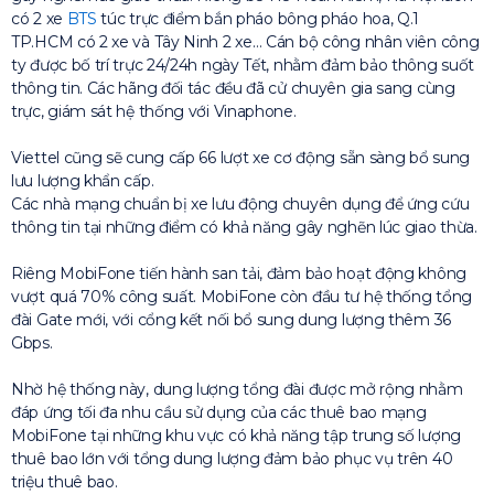
có 2 xe
BTS
túc trực điểm bắn pháo bông pháo hoa, Q.1
TP.HCM có 2 xe và Tây Ninh 2 xe… Cán bộ công nhân viên công
ty được bố trí trực 24/24h ngày Tết, nhằm đảm bảo thông suốt
thông tin. Các hãng đối tác đều đã cử chuyên gia sang cùng
trực, giám sát hệ thống với Vinaphone.
Viettel cũng sẽ cung cấp 66 lượt xe cơ động sẵn sàng bổ sung
lưu lượng khẩn cấp.
Các nhà mạng chuẩn bị xe lưu động chuyên dụng để ứng cứu
thông tin tại những điểm có khả năng gây nghẽn lúc giao thừa.
Riêng MobiFone tiến hành san tải, đảm bảo hoạt động không
vượt quá 70% công suất. MobiFone còn đầu tư hệ thống tổng
đài Gate mới, với cổng kết nối bổ sung dung lượng thêm 36
Gbps.
Nhờ hệ thống này, dung lượng tổng đài được mở rộng nhằm
đáp ứng tối đa nhu cầu sử dụng của các thuê bao mạng
MobiFone tại những khu vực có khả năng tập trung số lượng
thuê bao lớn với tổng dung lượng đảm bảo phục vụ trên 40
triệu thuê bao.