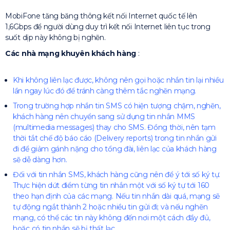
MobiFone tăng băng thông kết nối Internet quốc tế lên
1,6Gbps để người dùng duy trì kết nối Internet liên tục trong
suốt dịp này không bị nghẽn.
Các nhà mạng khuyên khách hàng
:
Khi không liên lạc được, không nên gọi hoặc nhắn tin lại nhiều
lần ngay lúc đó để tránh càng thêm tắc nghẽn mạng.
Trong trường hợp nhắn tin SMS có hiện tượng chậm, nghẽn,
khách hàng nên chuyển sang sử dụng tin nhắn MMS
(multimedia messages) thay cho SMS. Đồng thời, nên tạm
thời tắt chế độ báo cáo (Delivery reports) trong tin nhắn gửi
đi để giảm gánh nặng cho tổng đài, liên lạc của khách hàng
sẽ dễ dàng hơn.
Đối với tin nhắn SMS, khách hàng cũng nên để ý tới số ký tự.
Thực hiện dứt điểm từng tin nhắn một với số ký tự tới 160
theo hạn định của các mạng. Nếu tin nhắn dài quá, mạng sẽ
tự động ngắt thành 2 hoặc nhiều tin gửi đi; và nếu nghẽn
mạng, có thể các tin này không đến nơi một cách đầy đủ,
hoặc có tin nhắn sẽ bị thất lạc.