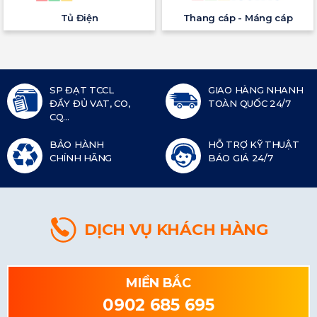
Tủ Điện
Thang cáp - Máng cáp
SP ĐẠT TCCL
GIAO HÀNG NHANH
ĐẦY ĐỦ VAT, CO,
TOÀN QUỐC 24/7
CQ...
BẢO HÀNH
HỖ TRỢ KỸ THUẬT
CHÍNH HÃNG
BÁO GIÁ 24/7
DỊCH VỤ KHÁCH HÀNG
MIỀN BẮC
0902 685 695