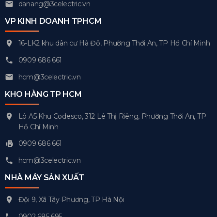
danang@3celectric.vn
VP KINH DOANH TPHCM
16-LK2 khu dân cư Hà Đô, Phường Thới An, TP Hồ Chí Minh
0909 686 661
hcm@3celectric.vn
KHO HÀNG TP HCM
Lô A5 Khu Codesco, 312 Lê Thị Riêng, Phường Thới An, TP
Hồ Chí Minh
0909 686 661
hcm@3celectric.vn
NHÀ MÁY SẢN XUẤT
Đội 9, Xã Tây Phương, TP Hà Nội
0902 685 695