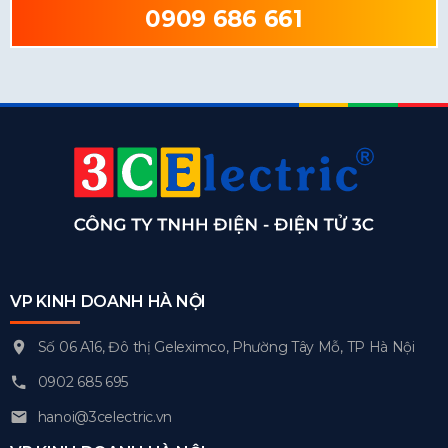
0909 686 661
VP KINH DOANH HÀ NỘI
Số 06 A16, Đô thị Geleximco, Phường Tây Mỗ, TP Hà Nội
0902 685 695
hanoi@3celectric.vn