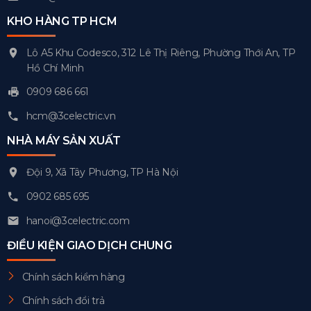
KHO HÀNG TP HCM
Lô A5 Khu Codesco, 312 Lê Thị Riêng, Phường Thới An, TP
Hồ Chí Minh
0909 686 661
hcm@3celectric.vn
NHÀ MÁY SẢN XUẤT
Đội 9, Xã Tây Phương, TP Hà Nội
0902 685 695
hanoi@3celectric.com
ĐIỀU KIỆN GIAO DỊCH CHUNG
Chính sách kiểm hàng
Chính sách đổi trả