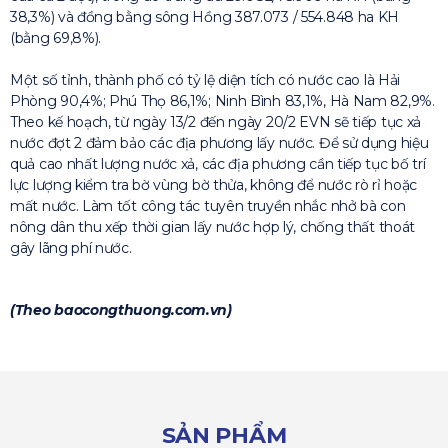
38,3%) và đồng bằng sông Hồng 387.073 / 554.848 ha KH
(bằng 69,8%).
Một số tỉnh, thành phố có tỷ lệ diện tích có nước cao là Hải
Phòng 90,4%; Phú Thọ 86,1%; Ninh Bình 83,1%, Hà Nam 82,9%.
Theo kế hoạch, từ ngày 13/2 đến ngày 20/2 EVN sẽ tiếp tục xả
nước đợt 2 đảm bảo các địa phương lấy nước. Để sử dụng hiệu
quả cao nhất lượng nước xả, các địa phương cần tiếp tục bố trí
lực lượng kiểm tra bờ vùng bờ thửa, không để nước rò rỉ hoặc
mất nước. Làm tốt công tác tuyên truyền nhắc nhở bà con
nông dân thu xếp thời gian lấy nước hợp lý, chống thất thoát
gây lãng phí nước.
(Theo baocongthuong.com.vn)
SẢN PHẨM