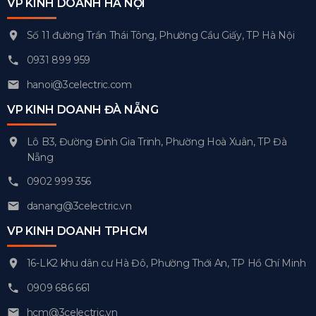
VP KINH DOANH HÀ NỘI
Số 11 đường Trần Thái Tông, Phường Cầu Giấy, TP Hà Nội
0931 899 959
hanoi@3celectric.com
VP KINH DOANH ĐÀ NẴNG
Lô B3, Đường Đinh Gia Trinh, Phường Hoà Xuân, TP Đà
Nẵng
0902 999 356
danang@3celectric.vn
VP KINH DOANH TPHCM
16-LK2 khu dân cư Hà Đô, Phường Thới An, TP Hồ Chí Minh
0909 686 661
hcm@3celectric.vn