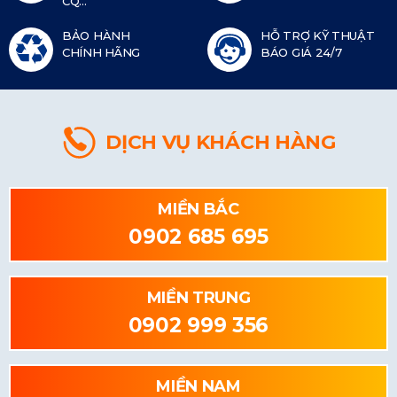
CQ...
BẢO HÀNH
HỖ TRỢ KỸ THUẬT
CHÍNH HÃNG
BÁO GIÁ 24/7
DỊCH VỤ KHÁCH HÀNG
MIỀN BẮC
0902 685 695
MIỀN TRUNG
0902 999 356
MIỀN NAM