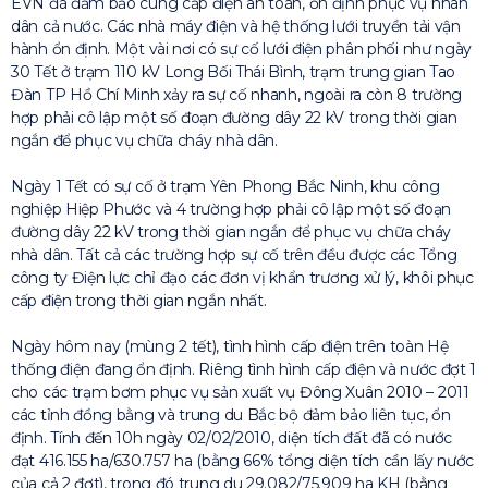
EVN đã đảm bảo cung cấp điện an toàn, ổn định phục vụ nhân
dân cả nước. Các nhà máy điện và hệ thống lưới truyền tải vận
hành ổn định. Một vài nơi có sự cố lưới điện phân phối như ngày
30 Tết ở trạm 110 kV Long Bối Thái Bình, trạm trung gian Tao
Đàn TP Hồ Chí Minh xảy ra sự cố nhanh, ngoài ra còn 8 trường
hợp phải cô lập một số đoạn đường dây 22 kV trong thời gian
ngắn để phục vụ chữa cháy nhà dân.
Ngày 1 Tết có sự cố ở trạm Yên Phong Bắc Ninh, khu công
nghiệp Hiệp Phước và 4 trường hợp phải cô lập một số đoạn
đường dây 22 kV trong thời gian ngắn để phục vụ chữa cháy
nhà dân. Tất cả các trường hợp sự cố trên đều được các Tổng
công ty Điện lực chỉ đạo các đơn vị khẩn trương xử lý, khôi phục
cấp điện trong thời gian ngắn nhất.
Ngày hôm nay (mùng 2 tết), tình hình cấp điện trên toàn Hệ
thống điện đang ổn định. Riêng tình hình cấp điện và nước đợt 1
cho các trạm bơm phục vụ sản xuất vụ Đông Xuân 2010 – 2011
các tỉnh đồng bằng và trung du Bắc bộ đảm bảo liên tục, ổn
định. Tính đến 10h ngày 02/02/2010, diện tích đất đã có nước
đạt 416.155 ha/630.757 ha (bằng 66% tổng diện tích cần lấy nước
của cả 2 đợt), trong đó trung du 29.082/75.909 ha KH (bằng