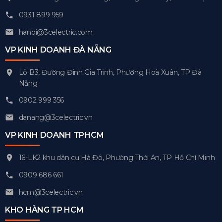
0931 899 959
hanoi@3celectric.com
VP KINH DOANH ĐÀ NẴNG
Lô B3, Đường Đinh Gia Trinh, Phường Hoà Xuân, TP Đà
Nẵng
0902 999 356
danang@3celectric.vn
VP KINH DOANH TPHCM
16-LK2 khu dân cư Hà Đô, Phường Thới An, TP Hồ Chí Minh
0909 686 661
hcm@3celectric.vn
KHO HÀNG TP HCM