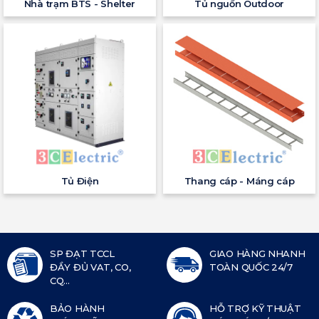
Nhà trạm BTS - Shelter
Tủ nguồn Outdoor
Tủ Điện
Thang cáp - Máng cáp
SP ĐẠT TCCL
GIAO HÀNG NHANH
ĐẦY ĐỦ VAT, CO,
TOÀN QUỐC 24/7
CQ...
BẢO HÀNH
HỖ TRỢ KỸ THUẬT