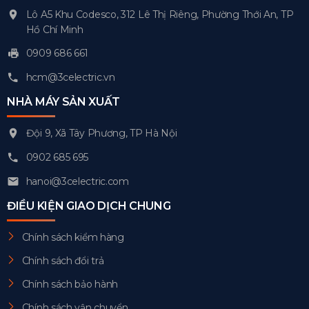
Lô A5 Khu Codesco, 312 Lê Thị Riêng, Phường Thới An, TP
Hồ Chí Minh
0909 686 661
hcm@3celectric.vn
NHÀ MÁY SẢN XUẤT
Đội 9, Xã Tây Phương, TP Hà Nội
0902 685 695
hanoi@3celectric.com
ĐIỀU KIỆN GIAO DỊCH CHUNG
Chính sách kiểm hàng
Chính sách đổi trả
Chính sách bảo hành
Chính sách vận chuyển