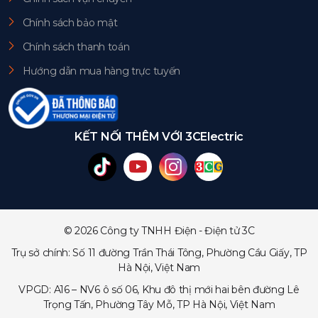
Chính sách bảo mật
Chính sách thanh toán
Hướng dẫn mua hàng trực tuyến
KẾT NỐI THÊM VỚI 3CElectric
© 2026 Công ty TNHH Điện - Điện tử 3C
Trụ sở chính: Số 11 đường Trần Thái Tông, Phường Cầu Giấy, TP
Hà Nội, Việt Nam
VPGD: A16 – NV6 ô số 06, Khu đô thị mới hai bên đường Lê
Trọng Tấn, Phường Tây Mỗ, TP Hà Nội, Việt Nam