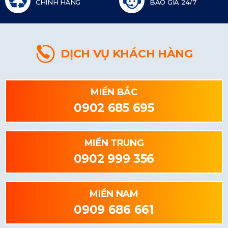
CHÍNH HÃNG
BÁO GIÁ 24/7
DỊCH VỤ KHÁCH HÀNG
MIỀN BẮC
0902 685 695
MIỀN TRUNG
0902 999 356
MIỀN NAM
0909 686 661