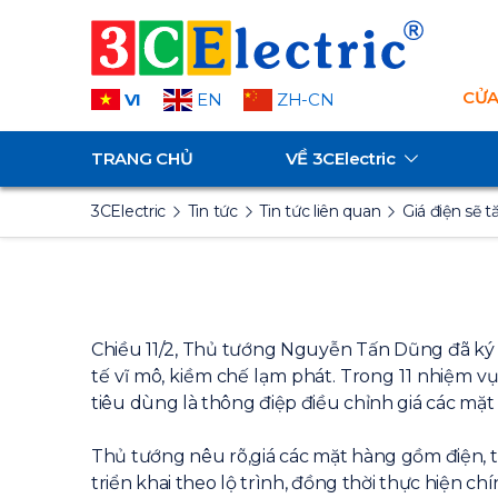
CỬA
VI
EN
ZH-CN
TRANG CHỦ
VỀ
3CElectric
3CElectric
Tin tức
Tin tức liên quan
Giá điện sẽ 
Chiều 11/2, Thủ tướng Nguyễn Tấn Dũng đã ký c
tế vĩ mô, kiềm chế lạm phát. Trong 11 nhiệm v
tiêu dùng là thông điệp điều chỉnh giá các mặt
Thủ tướng nêu rõ,giá các mặt hàng gồm điện, t
triển khai theo lộ trình, đồng thời thực hiện ch