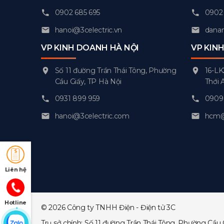
0902 685 695
0902 
hanoi@3celectric.vn
danan
VP KINH DOANH HÀ NỘI
VP KIN
Số 11 đường Trần Thái Tông, Phường
16-LK
Cầu Giấy, TP Hà Nội
Thới 
0931 899 959
0909 
hanoi@3celectric.com
hcm@3
Liên hệ
Hotline
© 2026 Công ty TNHH Điện - Điện tử 3C
Trụ sở chính: Số 11 đường Trần Thái Tông, Phường Cầu 