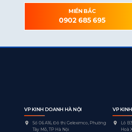
MIỀN BẮC
0902 685 695
VP KINH DOANH HÀ NỘI
VP KIN
Số 06 A16, Đô thị Geleximco, Phường
Lô B3
Tây Mỗ, TP Hà Nội
Hoà 