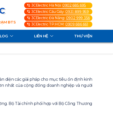
3CElectric Hà Nội:
0902 685 695
3C
3CElectric Cầu Giấy:
0931 899 959
3CElectric Đà Nẵng:
0902 999 356
TRẠM BTS
3CElectric TP.HCM:
0909 686 661
ALOG
LIÊN HỆ
THƯ VIỆN
n diện các giải pháp cho mục tiêu ổn định kinh
 sườn nhất của cộng đồng doanh nghiệp và người
ường. Bộ Tài chính phối hợp với Bộ Công Thương