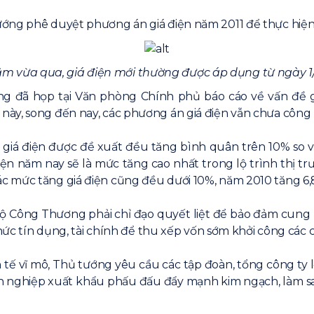
ướng phê duyệt phương án giá điện năm 2011 để thực hiện
ăm vừa qua, giá điện mới thường được áp dụng từ ngày 
cũng đã họp tại Văn phòng Chính phủ báo cáo về vấn đề 
ày, song đến nay, các phương án giá điện vẫn chưa công 
giá điện được đề xuất đều tăng bình quân trên 10% so 
ện năm nay sẽ là mức tăng cao nhất trong lộ trình thị tr
c mức tăng giá điện cũng đều dưới 10%, năm 2010 tăng 6
Bộ Công Thương phải chỉ đạo quyết liệt để bảo đảm cung 
chức tín dụng, tài chính để thu xếp vốn sớm khởi công các 
 tế vĩ mô, Thủ tướng yêu cầu các tập đoàn, tổng công ty l
anh nghiệp xuất khẩu phấu đấu đẩy mạnh kim ngạch, làm sao