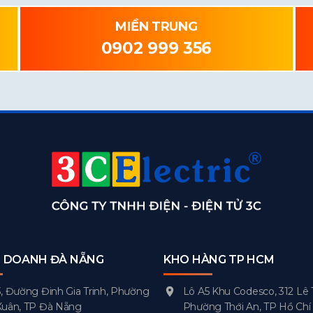
MIỀN TRUNG
0902 999 356
H DOANH ĐÀ NẴNG
KHO HÀNG TP HCM
, Đường Đinh Gia Trinh, Phường
Lô A5 Khu Codesco, 312 Lê 
Xuân, TP Đà Nẵng
Phường Thới An, TP Hồ Chí