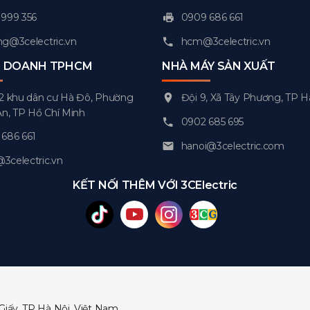
999 356
0909 686 661
g@3celectric.vn
hcm@3celectric.vn
H DOANH TPHCM
NHÀ MÁY SẢN XUẤT
2 khu dân cư Hà Đô, Phường
Đội 9, Xã Tây Phương, TP H
An, TP Hồ Chí Minh
0902 685 695
686 661
hanoi@3celectric.com
celectric.vn
KẾT NỐI THÊM VỚI 3CElectric
Giấy, TP Hà Nội, Việt Nam