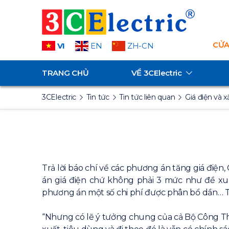
CỬA
VI
EN
ZH-CN
TRANG CHỦ
VỀ
3CElectric
3CElectric
Tin tức
Tin tức liên quan
Giá điện và 
Trả lời báo chí về các phương án tăng giá điệ
án giá điện chứ không phải 3 mức như đề xuấ
phương án một số chi phí được phân bổ dần… T
“Nhưng có lẽ ý tưởng chung của cả Bộ Công Thư