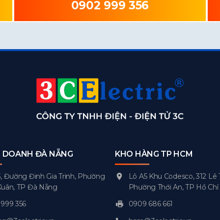
0902 999 356
H DOANH ĐÀ NẴNG
KHO HÀNG TP HCM
, Đường Đinh Gia Trinh, Phường
Lô A5 Khu Codesco, 312 Lê 
Xuân, TP Đà Nẵng
Phường Thới An, TP Hồ Chí
999 356
0909 686 661