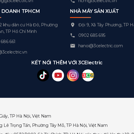
g@3celectric.vn
hcm@3celectric.vn
H DOANH TPHCM
NHÀ MÁY SẢN XUẤT
2 khu dân cư Hà Đô, Phường
Đội 9, Xã Tây Phương, TP H
An, TP Hồ Chí Minh
0902 685 695
686 661
hanoi@3celectric.com
celectric.vn
KẾT NỐI THÊM VỚI 3CElectric
Giấy, TP Hà Nội, Việt Nam
ng Lê Trọng Tấn, Phường Tây Mỗ, TP Hà Nội, Việt Nam