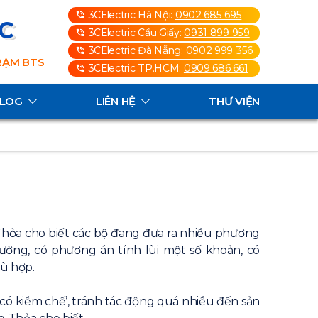
3CElectric Hà Nội:
0902 685 695
3C
3CElectric Cầu Giấy:
0931 899 959
3CElectric Đà Nẵng:
0902 999 356
TRẠM BTS
3CElectric TP.HCM:
0909 686 661
ALOG
LIÊN HỆ
THƯ VIỆN
 Thỏa cho biết các bộ đang đưa ra nhiều phương
ường, có phương án tính lùi một số khoản, có
ù hợp.
có kiềm chế’, tránh tác động quá nhiều đến sản