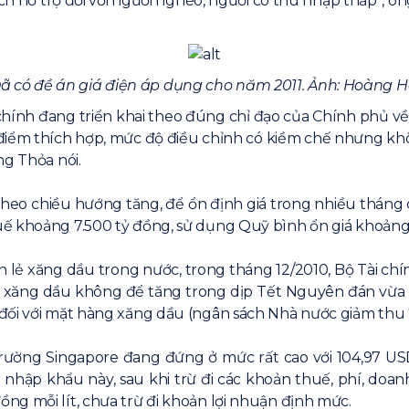
ách hỗ trợ đối với người nghèo, người có thu nhập thấp”, ôn
ã có đề án giá điện áp dụng cho năm 2011. Ảnh: Hoàng H
 chính đang triển khai theo đúng chỉ đạo của Chính phủ về v
ời điểm thích hợp, mức độ điều chỉnh có kiềm chế nhưng k
ng Thỏa nói.
 theo chiều hướng tăng, để ổn định giá trong nhiều tháng
uế khoảng 7.500 tỷ đồng, sử dụng Quỹ bình ổn giá khoảng
án lẻ xăng dầu trong nước, trong tháng 12/2010, Bộ Tài ch
n lẻ xăng dầu không để tăng trong dịp Tết Nguyên đán vừa 
đối với mặt hàng xăng dầu (ngân sách Nhà nước giảm thu 
trường Singapore đang đứng ở mức rất cao với 104,97 US
á nhập khẩu này, sau khi trừ đi các khoản thuế, phí, do
ng mỗi lít, chưa trừ đi khoản lợi nhuận định mức.