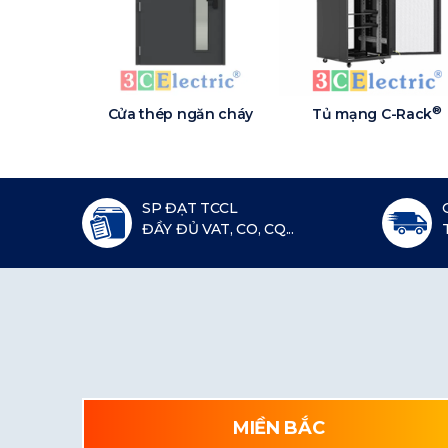
®
Cửa thép ngăn cháy
Tủ mạng C-Rack
SP ĐẠT TCCL
ĐẦY ĐỦ VAT, CO, CQ...
MIỀN BẮC