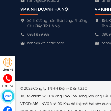
hanoi@3celectric.vn
danan
VP KINH DOANH HÀ NỘI
VP KIN
Số 11 đường Trần Thái Tông, Phường
16-LK
Cầu Giấy, TP Hà Nội
Thới 
0931 899 959
0909 
hanoi@3celectric.com
hcm@3
Liên hệ
Hotline
© 2026 Công ty TNHH Điện - Điện tử 3C
Trụ sở chính: Số 11 đường Trần Thái Tông, Phường Cầu 
VPGD: A16 – NV6 ô số 06, Khu đô thị mới hai bên đườ