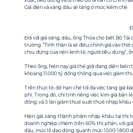
xuất, tiêu dùng và đi theo đó là vẫn có chính s
Giá điện và xăng dầu sẽ tăng ở mức kiềm chế
Đ
Đối với giá xăng, dầu, ông Thỏa cho biết Bộ Tài
trường. “Tinh thần là sẽ điều chỉnh giá vào th
chịu đựng của nền kinh tế, người tiêu dùng”, ô
Theo ông, hiện nay giá thế giới đang diễn biến
khoảng 11.000 tỷ đồng thông qua việc giảm th
Trên thực tế, để hạn chế tối đa việc tăng giá b
phí. Trong đó, chỉ tính riêng việc kìm giá bá
đồng; và 3 lần giảm thuế suất thuế nhập khẩu 
Hiện giá xăng thành phẩm nhập khẩu tại thị 
doanh nghiệp chiếm trên 60% thị phần, với gi
dầu, mức lỗ dao động quanh mức 1.500-1.800 đồ