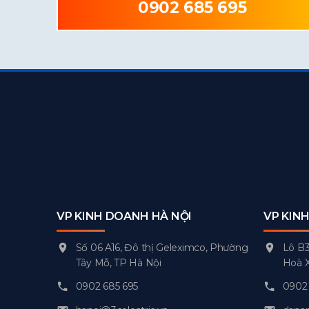
0902 685 695
VP KINH DOANH HÀ NỘI
VP KIN
Số 06 A16, Đô thị Geleximco, Phường
Lô B3
Tây Mỗ, TP Hà Nội
Hoà 
0902 685 695
0902 