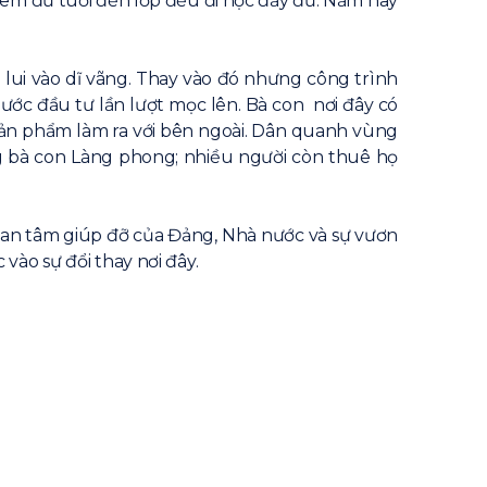
rẻ em đủ tuổi đến lớp đều đi học đầy đủ. Năm nay
 lui vào dĩ vãng. Thay vào đó nhưng công trình
ớc đầu tư lần lượt mọc lên. Bà con nơi đây có
i sản phẩm làm ra với bên ngoài. Dân quanh vùng
g bà con Làng phong; nhiều người còn thuê họ
 quan tâm giúp đỡ của Đảng, Nhà nước và sự vươn
vào sự đổi thay nơi đây.