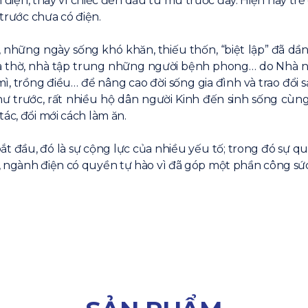
ánh điện, thay vì chiếc đèn dầu tù mù trước đây. Hiện nay t
 trước chưa có điện.
, những ngày sống khó khăn, thiếu thốn, “biệt lập” đã dần
hà thờ, nhà tập trung những người bệnh phong… do Nhà nư
mì, trồng điều… để nâng cao đời sống gia đình và trao đổ
 trước, rất nhiều hộ dân người Kinh đến sinh sống cùn
ác, đổi mới cách làm ăn.
bắt đầu, đó là sự cộng lực của nhiều yếu tố; trong đó sự
 ngành điện có quyền tự hào vì đã góp một phần công sức 