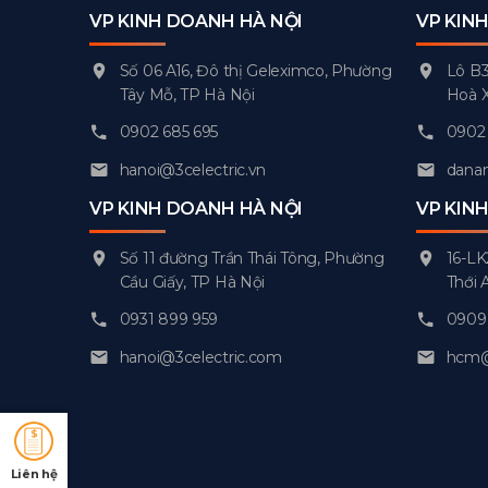
VP KINH DOANH HÀ NỘI
VP KIN
Số 06 A16, Đô thị Geleximco, Phường
Lô B3
Tây Mỗ, TP Hà Nội
Hoà 
0902 685 695
0902 
hanoi@3celectric.vn
danan
VP KINH DOANH HÀ NỘI
VP KIN
Số 11 đường Trần Thái Tông, Phường
16-LK
Cầu Giấy, TP Hà Nội
Thới 
0931 899 959
0909 
hanoi@3celectric.com
hcm@3
Liên hệ