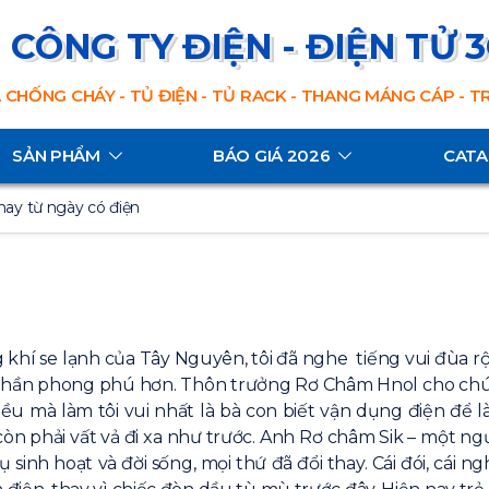
CÔNG TY ĐIỆN - ĐIỆN TỬ 
 CHỐNG CHÁY - TỦ ĐIỆN - TỦ RACK - THANG MÁNG CÁP - 
SẢN PHẨM
BÁO GIÁ 2026
CAT
thay từ ngày có điện
 khí se lạnh của Tây Nguyên, tôi đã nghe tiếng vui đùa rộ
thần phong phú hơn. Thôn trưởng Rơ Châm Hnol cho chúng t
u mà làm tôi vui nhất là bà con biết vận dụng điện để l
òn phải vất vả đi xa như trước. Anh Rơ châm Sik – một ngư
sinh hoạt và đời sống, mọi thứ đã đổi thay. Cái đói, cái ng