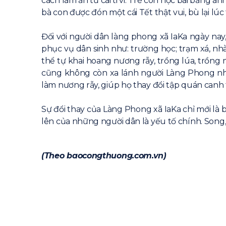
cách làm ăn từ cái ti vi. Trẻ con học bài bằng 
bà con được đón một cái Tết thật vui, bù lại lúc
Đối với người dân làng phong xã IaKa ngày nay
phục vụ dân sinh như: trường học; trạm xá, n
thể tự khai hoang nương rẫy, trồng lúa, trồng 
cũng không còn xa lánh người Làng Phong như
làm nương rẫy, giúp họ thay đổi tập quán canh t
Sự đổi thay của Làng Phong xã IaKa chỉ mới là 
lên của những người dân là yếu tố chính. Song,
(Theo baocongthuong.com.vn)