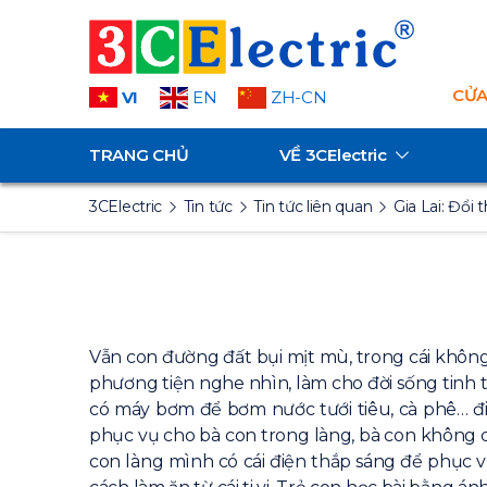
CỬA
VI
EN
ZH-CN
TRANG CHỦ
VỀ
3CElectric
3CElectric
Tin tức
Tin tức liên quan
Gia Lai: Đổi 
Vẫn con đường đất bụi mịt mù, trong cái không
phương tiện nghe nhìn, làm cho đời sống tinh 
có máy bơm để bơm nước tưới tiêu, cà phê… điề
phục vụ cho bà con trong làng, bà con không c
con làng mình có cái điện thắp sáng để phục vụ 