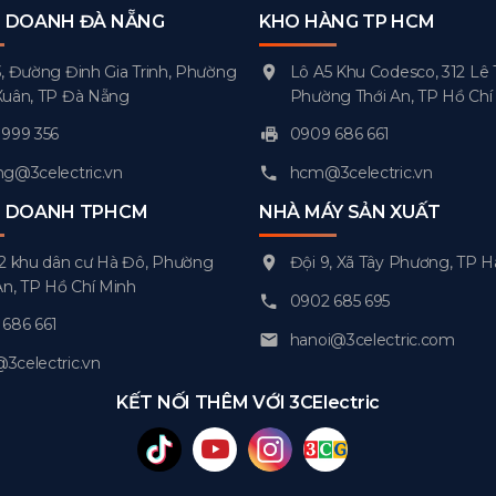
H DOANH ĐÀ NẴNG
KHO HÀNG TP HCM
, Đường Đinh Gia Trinh, Phường
Lô A5 Khu Codesco, 312 Lê 
Xuân, TP Đà Nẵng
Phường Thới An, TP Hồ Chí
999 356
0909 686 661
g@3celectric.vn
hcm@3celectric.vn
H DOANH TPHCM
NHÀ MÁY SẢN XUẤT
2 khu dân cư Hà Đô, Phường
Đội 9, Xã Tây Phương, TP H
An, TP Hồ Chí Minh
0902 685 695
686 661
hanoi@3celectric.com
celectric.vn
KẾT NỐI THÊM VỚI 3CElectric