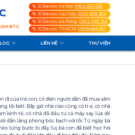
3CElectric Hà Nội:
0902 685 695
3C
3CElectric Cầu Giấy:
0931 899 959
3CElectric Đà Nẵng:
0902 999 356
TRẠM BTS
3CElectric TP.HCM:
0909 686 661
ALOG
LIÊN HỆ
THƯ VIỆN
n rã của trẻ con; có điện người dân đã mua sắm
ôi biết: Bây giờ nhà nào cũng có ti vi, có nhà
àm kinh tế, có nhà đã đầu tư cả máy xay lúa để
ời dân làng phong bộc bạch với tôi: Từ ngày bà
hèo từng bước bị đẩy lùi, bà con đã biết học hỏi