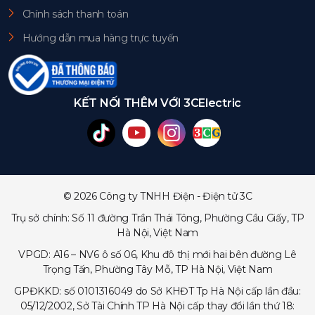
Chính sách thanh toán
Hướng dẫn mua hàng trực tuyến
KẾT NỐI THÊM VỚI 3CElectric
© 2026 Công ty TNHH Điện - Điện tử 3C
Trụ sở chính: Số 11 đường Trần Thái Tông, Phường Cầu Giấy, TP
Hà Nội, Việt Nam
VPGD: A16 – NV6 ô số 06, Khu đô thị mới hai bên đường Lê
Trọng Tấn, Phường Tây Mỗ, TP Hà Nội, Việt Nam
GPĐKKD: số 0101316049 do Sở KHĐT Tp Hà Nội cấp lần đầu:
05/12/2002, Sở Tài Chính TP Hà Nội cấp thay đổi lần thứ 18: