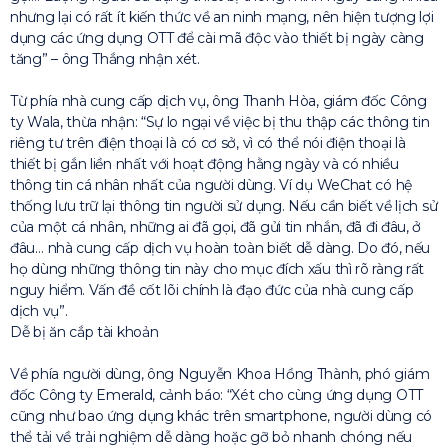
nhưng lại có rất ít kiến thức về an ninh mạng, nên hiện tượng lợi
dụng các ứng dụng OTT để cài mã độc vào thiết bị ngày càng
tăng” – ông Thắng nhận xét.
Từ phía nhà cung cấp dịch vụ, ông Thanh Hòa, giám đốc Công
ty Wala, thừa nhận: “Sự lo ngại về việc bị thu thập các thông tin
riêng tư trên điện thoại là có cơ sở, vì có thể nói điện thoại là
thiết bị gắn liền nhất với hoạt động hằng ngày và có nhiều
thông tin cá nhân nhất của người dùng. Ví dụ WeChat có hệ
thống lưu trữ lại thông tin người sử dụng. Nếu cần biết về lịch sử
của một cá nhân, những ai đã gọi, đã gửi tin nhắn, đã đi đâu, ở
đâu… nhà cung cấp dịch vụ hoàn toàn biết dễ dàng. Do đó, nếu
họ dùng những thông tin này cho mục đích xấu thì rõ ràng rất
nguy hiểm. Vấn đề cốt lõi chính là đạo đức của nhà cung cấp
dịch vụ”.
Dễ bị ăn cắp tài khoản
Về phía người dùng, ông Nguyễn Khoa Hồng Thành, phó giám
đốc Công ty Emerald, cảnh báo: “Xét cho cùng ứng dụng OTT
cũng như bao ứng dụng khác trên smartphone, người dùng có
thể tải về trải nghiệm dễ dàng hoặc gỡ bỏ nhanh chóng nếu