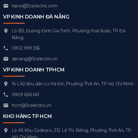
hanoi@3celectric.com
VP KINH DOANH ĐÀ NẴNG
Lô B3, Đường Đinh Gia Trinh, Phường Hoà Xuân, TP Đà
Nẵng
0902 999 356
danang@3celectric.vn
VP KINH DOANH TPHCM
16-LK2 khu dân cư Hà Đô, Phường Thới An, TP Hồ Chí Minh
0909 686 661
hcm@3celectric.vn
KHO HÀNG TP HCM
Lô A5 Khu Codesco, 312 Lê Thị Riêng, Phường Thới An, TP
Hồ Chí Minh