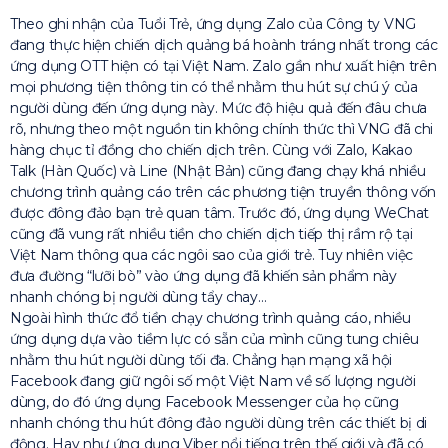
Theo ghi nhận của Tuổi Trẻ, ứng dụng Zalo của Công ty VNG
đang thực hiện chiến dịch quảng bá hoành tráng nhất trong các
ứng dụng OTT hiện có tại Việt Nam. Zalo gần như xuất hiện trên
mọi phương tiện thông tin có thể nhằm thu hút sự chú ý của
người dùng đến ứng dụng này. Mức độ hiệu quả đến đâu chưa
rõ, nhưng theo một nguồn tin không chính thức thì VNG đã chi
hàng chục tỉ đồng cho chiến dịch trên. Cùng với Zalo, Kakao
Talk (Hàn Quốc) và Line (Nhật Bản) cũng đang chạy khá nhiều
chương trình quảng cáo trên các phương tiện truyền thông vốn
được đông đảo bạn trẻ quan tâm. Trước đó, ứng dụng WeChat
cũng đã vung rất nhiều tiền cho chiến dịch tiếp thị rầm rộ tại
Việt Nam thông qua các ngôi sao của giới trẻ. Tuy nhiên việc
đưa đường “lưỡi bò” vào ứng dụng đã khiến sản phẩm này
nhanh chóng bị người dùng tẩy chay…
Ngoài hình thức đổ tiền chạy chương trình quảng cáo, nhiều
ứng dụng dựa vào tiềm lực có sẵn của mình cũng tung chiêu
nhằm thu hút người dùng tối đa. Chẳng hạn mạng xã hội
Facebook đang giữ ngôi số một Việt Nam về số lượng người
dùng, do đó ứng dụng Facebook Messenger của họ cũng
nhanh chóng thu hút đông đảo người dùng trên các thiết bị di
động. Hay như ứng dụng Viber nổi tiếng trên thế giới và đã có