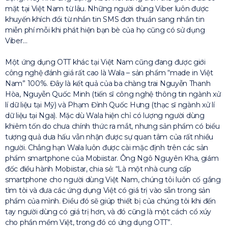
mặt tại Việt Nam từ lâu. Những người dùng Viber luôn được
khuyến khích đổi từ nhắn tin SMS đơn thuần sang nhắn tin
miễn phí mỗi khi phát hiện bạn bè của họ cũng có sử dụng
Viber…
Một ứng dụng OTT khác tại Việt Nam cũng đang được giới
công nghệ đánh giá rất cao là Wala – sản phẩm “made in Việt
Nam” 100%. Đây là kết quả của ba chàng trai Nguyễn Thanh
Hòa, Nguyễn Quốc Minh (tiến sĩ công nghệ thông tin ngành xử
lí dữ liệu tại Mỹ) và Phạm Đình Quốc Hưng (thạc sĩ ngành xử lí
dữ liệu tại Nga). Mặc dù Wala hiện chỉ có lượng người dùng
khiêm tốn do chưa chính thức ra mắt, nhưng sản phẩm có biểu
tượng quả dưa hấu vẫn nhận được sự quan tâm của rất nhiều
người. Chẳng hạn Wala luôn được cài mặc định trên các sản
phẩm smartphone của Mobiistar. Ông Ngô Nguyên Kha, giám
đốc điều hành Mobiistar, chia sẻ: “Là một nhà cung cấp
smartphone cho người dùng Việt Nam, chúng tôi luôn cố gắng
tìm tòi và đưa các ứng dụng Việt có giá trị vào sẵn trong sản
phẩm của mình. Điều đó sẽ giúp thiết bị của chúng tôi khi đến
tay người dùng có giá trị hơn, và đó cũng là một cách cổ xúy
cho phần mềm Việt, trong đó có ứng dụng OTT”.