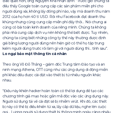
Bao quát hơn, ông Nguyên Kha nhận định: “Trước giờ chúng ta
đều thấy Google toàn cung cấp các sản phẩm miễn phí cho
người dùng xài, không lấy đồng phí nào, vậy mà doanh thu năm
2012 của họ hơn 40 tỉ USD. Rồi như Facebook đạt doanh thu
khủng nhưng cũng cung cấp miễn phí đấy thôi… Nói chung ai
cũng có bài toán kinh doanh của riêng mình. Chúng ta không
phải nhà cung cấp dịch vụ nên không thể biết được. Tuy nhiên,
chúng ta cũng biết những công ty thế này thường được định
giá bằng lượng người dùng nên hiện giờ có thể họ tập trung
kiếm người dùng trước rồi làm gì với người dùng thì… tính sau”.
Lo ngại bảo mật thông tin cá nhân
Theo ông Võ Đỗ Thắng – giám đốc Trung tâm Đào tạo và an
ninh mạng Athena, OTT cũng như các ứng dụng di động miễn
phí khác đều được cài đặt vào thiết bị từ nhiều nguồn khác
nhau.
“Điều này khiến hacker hoàn toàn có thể lợi dụng để tạo các
chương trình giả mạo hoặc gắn mã độc vào các ứng dụng này.
Người sử dụng tải về cài đặt sẽ bị nhiễm virút. Khi đó, các thiết
bị này có thể bị điều khiển từ xa, lấy cắp dữ liệu, nghe lén cuộc
gọi… Lượng người sử dụng thiết bị thông minh ngày càng nhiều