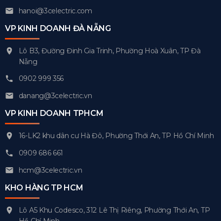
hanoi@3celectric.com
VP KINH DOANH ĐÀ NẴNG
Lô B3, Đường Đinh Gia Trinh, Phường Hoà Xuân, TP Đà
Nẵng
0902 999 356
danang@3celectric.vn
VP KINH DOANH TPHCM
16-LK2 khu dân cư Hà Đô, Phường Thới An, TP Hồ Chí Minh
0909 686 661
hcm@3celectric.vn
KHO HÀNG TP HCM
Lô A5 Khu Codesco, 312 Lê Thị Riêng, Phường Thới An, TP