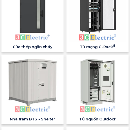
®
Cửa thép ngăn cháy
Tủ mạng C-Rack
Nhà trạm BTS - Shelter
Tủ nguồn Outdoor