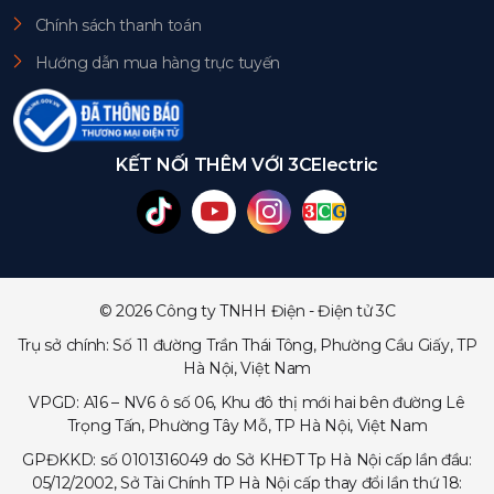
Chính sách thanh toán
Hướng dẫn mua hàng trực tuyến
KẾT NỐI THÊM VỚI 3CElectric
© 2026 Công ty TNHH Điện - Điện tử 3C
Trụ sở chính: Số 11 đường Trần Thái Tông, Phường Cầu Giấy, TP
Hà Nội, Việt Nam
VPGD: A16 – NV6 ô số 06, Khu đô thị mới hai bên đường Lê
Trọng Tấn, Phường Tây Mỗ, TP Hà Nội, Việt Nam
GPĐKKD: số 0101316049 do Sở KHĐT Tp Hà Nội cấp lần đầu:
05/12/2002, Sở Tài Chính TP Hà Nội cấp thay đổi lần thứ 18: