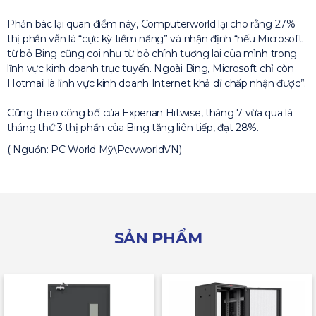
Phản bác lại quan điểm này, Computerworld lại cho rằng 27%
thị phần vẫn là “cực kỳ tiềm năng” và nhận định “nếu Microsoft
từ bỏ Bing cũng coi như từ bỏ chính tương lai của mình trong
lĩnh vực kinh doanh trực tuyến. Ngoài Bing, Microsoft chỉ còn
Hotmail là lĩnh vực kinh doanh Internet khả dĩ chấp nhận được”.
Cũng theo công bố của Experian Hitwise, tháng 7 vừa qua là
tháng thứ 3 thị phần của Bing tăng liên tiếp, đạt 28%.
( Nguồn: PC World Mỹ\PcwworldVN)
SẢN PHẨM