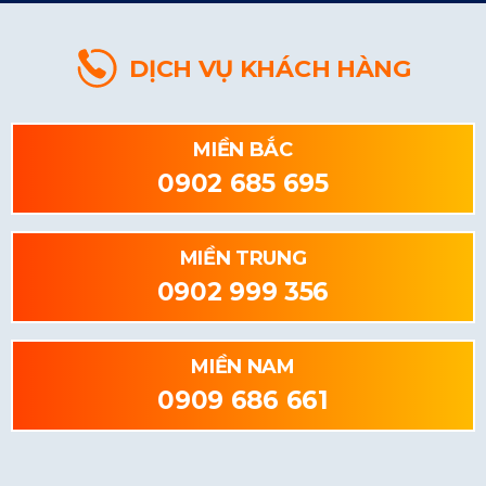
DỊCH VỤ KHÁCH HÀNG
MIỀN BẮC
0902 685 695
MIỀN TRUNG
0902 999 356
MIỀN NAM
0909 686 661