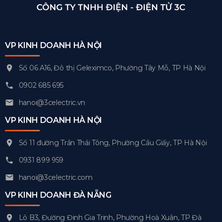
VP KINH DOANH HÀ NỘI
Số 06 A16, Đô thị Geleximco, Phường Tây Mỗ, TP Hà Nội
0902 685 695
hanoi@3celectric.vn
VP KINH DOANH HÀ NỘI
Số 11 đường Trần Thái Tông, Phường Cầu Giấy, TP Hà Nội
0931 899 959
hanoi@3celectric.com
VP KINH DOANH ĐÀ NẴNG
Lô B3, Đường Đinh Gia Trinh, Phường Hoà Xuân, TP Đà