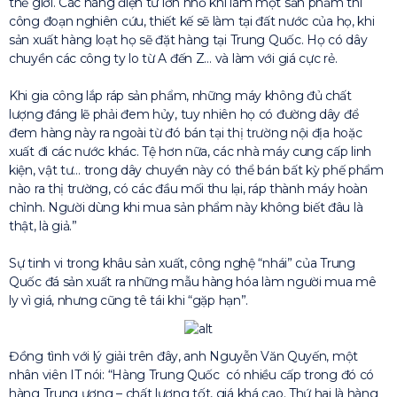
thế giới. Các hãng điện tử lớn nhỏ khi làm một sản phẩm thì
công đoạn nghiên cứu, thiết kế sẽ làm tại đất nước của họ, khi
sản xuất hàng loạt họ sẽ đặt hàng tại Trung Quốc. Họ có dây
chuyền các công ty lo từ A đến Z… và làm với giá cực rẻ.
Khi gia công lắp ráp sản phẩm, những máy không đủ chất
lượng đáng lẽ phải đem hủy, tuy nhiên họ có đường dây để
đem hàng này ra ngoài từ đó bán tại thị trường nội địa hoặc
xuất đi các nước khác. Tệ hơn nữa, các nhà máy cung cấp linh
kiện, vật tư… trong dây chuyền này có thể bán bất kỳ phế phẩm
nào ra thị trường, có các đầu mối thu lại, ráp thành máy hoàn
chỉnh. Người dùng khi mua sản phẩm này không biết đâu là
thật, là giả.”
Sự tinh vi trong khâu sản xuất, công nghệ “nhái” của Trung
Quốc đá sản xuất ra những mẫu hàng hóa làm người mua mê
ly vì giá, nhưng cũng tê tái khi “gặp hạn”.
Đồng tình với lý giải trên đây, anh Nguyễn Văn Quyến, một
nhân viên IT nói: “Hàng Trung Quốc có nhiều cấp trong đó có
hàng Trung ương – chất lượng tốt, giá khá cao. Thứ hai là hàng