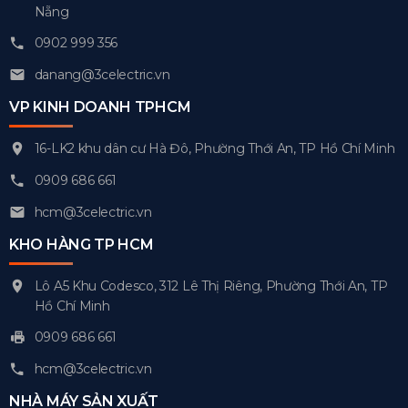
Nẵng
0902 999 356
danang@3celectric.vn
VP KINH DOANH TPHCM
16-LK2 khu dân cư Hà Đô, Phường Thới An, TP Hồ Chí Minh
0909 686 661
hcm@3celectric.vn
KHO HÀNG TP HCM
Lô A5 Khu Codesco, 312 Lê Thị Riêng, Phường Thới An, TP
Hồ Chí Minh
0909 686 661
hcm@3celectric.vn
NHÀ MÁY SẢN XUẤT