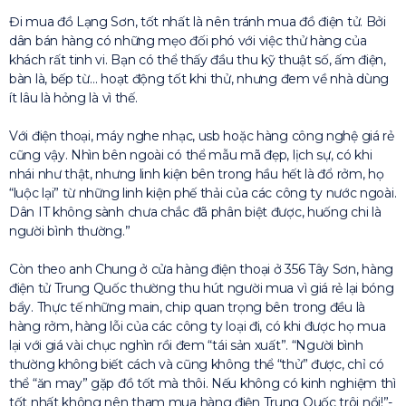
Đi mua đồ Lạng Sơn, tốt nhất là nên tránh mua đồ điện tử. Bởi
dân bán hàng có những mẹo đối phó với việc thử hàng của
khách rất tinh vi. Bạn có thể thấy đầu thu kỹ thuật số, ấm điện,
bàn là, bếp từ… hoạt động tốt khi thử, nhưng đem về nhà dùng
ít lâu là hỏng là vì thế.
Với điện thoại, máy nghe nhạc, usb hoặc hàng công nghệ giá rẻ
cũng vậy. Nhìn bên ngoài có thể mẫu mã đẹp, lịch sự, có khi
nhái như thật, nhưng linh kiện bên trong hầu hết là đổ rởm, họ
“luộc lại” từ những linh kiện phế thải của các công ty nước ngoài.
Dân IT không sành chưa chắc đã phân biệt được, huống chi là
người bình thường.”
Còn theo anh Chung ở cửa hàng điện thoại ở 356 Tây Sơn, hàng
điện tử Trung Quốc thường thu hút người mua vì giá rẻ lại bóng
bẩy. Thực tế những main, chip quan trọng bên trong đều là
hàng rởm, hàng lỗi của các công ty loại đi, có khi được họ mua
lại với giá vài chục nghìn rồi đem “tái sản xuất”. “Người bình
thường không biết cách và cũng không thể “thử” được, chỉ có
thể “ăn may” gặp đồ tốt mà thôi. Nếu không có kinh nghiệm thì
tốt nhất không nên tham mua hàng điện Trung Quốc trôi nổi!”-