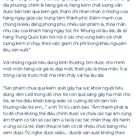
địa phương, chính là hàng giá rẻ, hàng kém chất lượng vẫn
được bán tràn qua biên giới, thậm chí nhan nhản ở những cửa
hàng ngay giữa các trung tâm thành phố. Điểm mạnh của
chúng là kiểu dáng phong phú, nhiều sản phẩm lạ, thỏa mãn
nhu cầu của khách hàng ngay tức thì. Nhưng về lâu dài, đa số
hàng Trung Quốc bán trôi nổi ở các chợ vùng biên với chất
lượng kém vì chạy theo việc giảm chi phí trong khâu nguyên
liệu, sản xuất.”
Với những người tiêu dùng bình thường, tìm được cho mình
một món hàng với giá rẻ, đẹp mắt, thiết yếu là thỏa mãn. Ít ai
trông cái lợi trước mắt mà nhìn thấy cái hại lâu dài.
“Sản phẩm chưa qua kiểm soát gây hại sức khỏe người tiêu
dùng: đèn Led trong đồ chơi trẻ con quá sáng gây hại mắt cho
trẻ, xe hơi điều khiển bằng radio có cường độ lớn làm tổn
thương não trẻ em,…” a nh Trí Vũ cảnh báo. “Âm thanh phát ra
từ đồ chơi không thể điều chỉnh được và chứa các tạp âm cùng
âm thanh có tần số cao làm ù tai là các tác nhân thay đổi hành
vi ứng xử cả trẻ. Điện thoại rẻ tiền có rất nhiều chức băng như
xem được TV, nghe được radio,… đươck sản xuất không theo