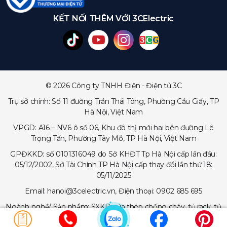
KẾT NỐI THÊM VỚI 3CElectric
© 2026 Công ty TNHH Điện - Điện tử 3C
Trụ sở chính: Số 11 đường Trần Thái Tông, Phường Cầu Giấy, TP
Hà Nội, Việt Nam
VPGD: A16 – NV6 ô số 06, Khu đô thị mới hai bên đường Lê
Trọng Tấn, Phường Tây Mỗ, TP Hà Nội, Việt Nam
GPĐKKD: số 0101316049 do Sở KHĐT Tp Hà Nội cấp lần đầu:
05/12/2002, Sở Tài Chính TP Hà Nội cấp thay đổi lần thứ 18:
05/11/2025
Email: hanoi@3celectric.vn, Điện thoại: 0902 685 695
Ngành nghề/ Sản phẩm: SXKD cửa thép chống cháy, tủ rack, tủ
trạm viễn thông, tủ điện, thang cáp - máng cáp...