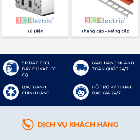
Tủ Điện
Thang cáp - Máng cáp
SP ĐẠT TCCL
GIAO HÀNG NHANH
ĐẦY ĐỦ VAT, CO,
TOÀN QUỐC 24/7
CQ...
BẢO HÀNH
HỖ TRỢ KỸ THUẬT
CHÍNH HÃNG
BÁO GIÁ 24/7
DỊCH VỤ KHÁCH HÀNG