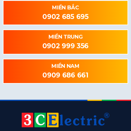
MIỀN BẮC
0902 685 695
MIỀN TRUNG
0902 999 356
MIỀN NAM
0909 686 661