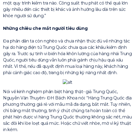
một quy trình kiểm tra nào. Công suất thu phát có thể quá lớn
gây nhiễu đến các thiết bị khác và ảnh hưởng lâu dài trên sức
khỏe người sử dụng.”
Những chiêu che mắt người tiêu dùng
Đa phần dân ta còn nghèo và chưa nhận thức đủ về những tác
hại do hàng điện tử Trung Quốc chưa qua các khâu kiểm định
gây ra. Trước sự tinh vi biến hóa khôn lường của hàng nhái Trung
Quốc, người tiêu dùng vẫn luôn phải gánh chịu hậu quả xấu
nhất. Vì thế, nếu đã quyết định mua loại hàng này, khách hàng
phải cảnh giác cao độ, trang bị những kỹ năng nhất định.
Nói về kinh nghiệm phân biệt hàng thật- giả Trung Quốc,
Nguyễn Văn Thuyên- ĐH Bách Khoa nói: “Hàng Trung Quốc địa
phương thường giá rẻ với mẫu mã đa dạng, bắt mắt. Tuy nhiên,
chỉ bằng mắt thường, tinh ý chút chúng ta hoàn toàn có thể
phát hiện được vì hàng Trung Quốc thường không sắc nét, màu
sắc đôi khi lòe loẹt quá mức. Hoặc chữ viết nhòe, mờ vì kỹ thuật
in kém.