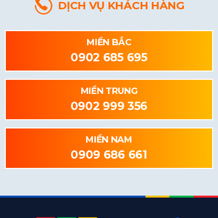
DỊCH VỤ KHÁCH HÀNG
MIỀN BẮC
0902 685 695
MIỀN TRUNG
0902 999 356
MIỀN NAM
0909 686 661