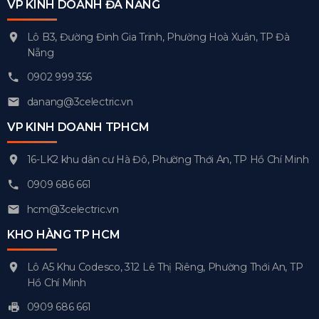
VP KINH DOANH ĐÀ NẴNG
Lô B3, Đường Đinh Gia Trinh, Phường Hoà Xuân, TP Đà
Nẵng
0902 999 356
danang@3celectric.vn
VP KINH DOANH TPHCM
16-LK2 khu dân cư Hà Đô, Phường Thới An, TP Hồ Chí Minh
0909 686 661
hcm@3celectric.vn
KHO HÀNG TP HCM
Lô A5 Khu Codesco, 312 Lê Thị Riêng, Phường Thới An, TP
Hồ Chí Minh
0909 686 661