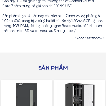
Gần đây, HP đã gia nhập thị trường tablet Android với mẫu
Slate 7 tầm trung có giá bán chỉ 169,99 USD.
Sản phẩm hợp túi tiền này có màn hình 7-inch với độ phân giải
1.024 x 600, trang bị vi xử lý hai lõi có tốc độ 1,6Ghz, 8GB bộ nhớ
trong, 1GB RAM, tích hợp công nghệ Beats Audio, có 1 khe cắm
thẻ nhớ microSD và camera sau 3-megapixel./
( Theo : Vietnam+)
SẢN PHẨM