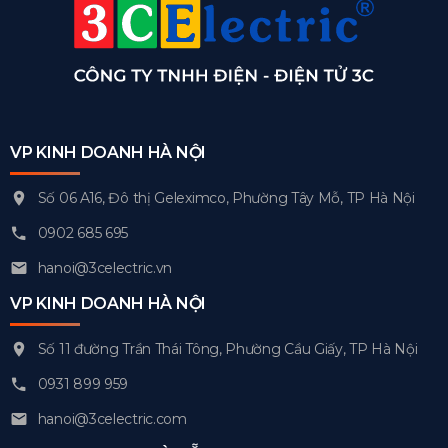
VP KINH DOANH HÀ NỘI
Số 06 A16, Đô thị Geleximco, Phường Tây Mỗ, TP Hà Nội
0902 685 695
hanoi@3celectric.vn
VP KINH DOANH HÀ NỘI
Số 11 đường Trần Thái Tông, Phường Cầu Giấy, TP Hà Nội
0931 899 959
hanoi@3celectric.com