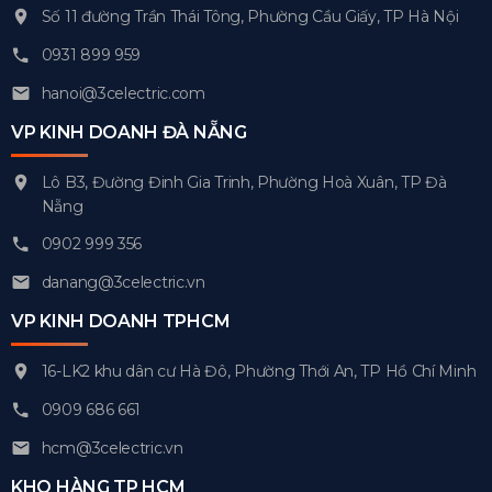
Số 11 đường Trần Thái Tông, Phường Cầu Giấy, TP Hà Nội
0931 899 959
hanoi@3celectric.com
VP KINH DOANH ĐÀ NẴNG
Lô B3, Đường Đinh Gia Trinh, Phường Hoà Xuân, TP Đà
Nẵng
0902 999 356
danang@3celectric.vn
VP KINH DOANH TPHCM
16-LK2 khu dân cư Hà Đô, Phường Thới An, TP Hồ Chí Minh
0909 686 661
hcm@3celectric.vn
KHO HÀNG TP HCM