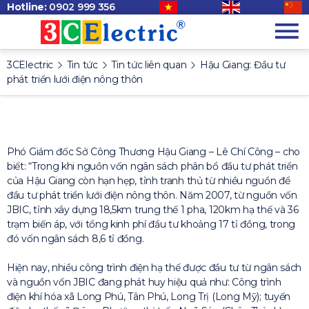
Hotline:
0902 999 356
3CElectric
Tin tức
Tin tức liên quan
Hậu Giang: Đầu tư
phát triển lưới điện nông thôn
Phó Giám đốc Sở Công Thương Hậu Giang – Lê Chí Công – cho
biết: “Trong khi nguồn vốn ngân sách phân bổ đầu tư phát triển
của Hậu Giang còn hạn hẹp, tỉnh tranh thủ từ nhiều nguồn để
đầu tư phát triển lưới điện nông thôn. Năm 2007, từ nguồn vốn
JBIC, tỉnh xây dựng 18,5km trung thế 1 pha, 120km hạ thế và 36
trạm biến áp, với tổng kinh phí đầu tư khoảng 17 tỉ đồng, trong
đó vốn ngân sách 8,6 tỉ đồng.
Hiện nay, nhiều công trình điện hạ thế được đầu tư từ ngân sách
và nguồn vốn JBIC đang phát huy hiệu quả như: Công trình
điện khí hóa xã Long Phú, Tân Phú, Long Trị (Long Mỹ); tuyến