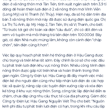
điện ở xã nông thôn mới Tân Tiến, tỉnh xuất ngân sách trên 3,9 tỉ
đồng để hoàn thiện lưới điện ở 2 xã nông thôn mới Vĩnh Viễn
(Long Mỹ) và Vị Thanh (Vị Thủy). Hiện nay, đa số hộ dân trên địa
bàn 3 xã nông thôn mới này đã được sử dụng điện quốc gia. Chị
La Thị Tú Anh, ấp Mỹ Hiệp 2, Tân Tiến, thị xã Vị Thanh, cho biết:
“Từ trước tới giờ chỉ toàn xài điện “câu đuôi”, chỉ có đốt đèn và
xem vô tuyến mà mỗi tháng trả tiền điện trên 100.000đ. Bây
giờ, có điện Nhà nước mừng lắm, không còn cảnh điện “chập
chờn”, tiền điện cũng ít hơn”.
Việc lập quy hoạch phát triển hệ thống điện ở Hậu Giang được
chú trọng và triển khai rất sớm. Đây chính là cơ sở cho việc đầu
tư phát triển lưới điện khu vực nông thôn. Nhiều công trình điện
nông thôn được gấp rút triển khai và hoàn thành trong thời
gian ngắn. Công ty Điện lực Hậu Giang đã đẩy mạnh việc mắc
điện kế cho người dân cũng như tiếp nhận lưới điện do các hợp
tác xã quản lý, nâng cấp các tuyến điện xuống cấp và xóa điện
kế tổng ở khu vực nông thôn. Song, công tác lắp điện kế diễn ra
chậm, chưa đáp ứng nhu cầu thực tế của địa phương. Giám đốc
Công ty Điện lực Hậu Giang Nguyễn Viết Thọ cho biết: “Nguồn
kinh phí đầu tư phát triển lưới điện có hạn, trong khi nhu cầu lắp