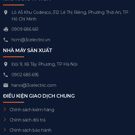
Lô A5 Khu Codesco, 312 Lê Thị Riêng, Phường Thới An, TP
Hồ Chí Minh
0909 686 661
hcm@3celectric.vn
NHÀ MÁY SẢN XUẤT
Đội 9, Xã Tây Phương, TP Hà Nội
0902 685 695
hanoi@3celectric.com
ĐIỀU KIỆN GIAO DỊCH CHUNG
Chính sách kiểm hàng
Chính sách đổi trả
Chính sách bảo hành