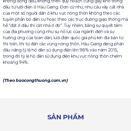
không đồng đều, không theo quy hoạch cũng gây khó trong
đầu tư lưới điện ở Hậu Giang. Đơn cử như, nhu cầu xây cất nhà
của một số người dân ở khu vực nông thôn không theo các
tuyến phân bố dân cư hoặc theo các trục đường giao thông mà
hễ “đất ở đâu thì cất nhà ở đó”. Tuy nhiên, bằng sự quyết tâm
của địa phương cũng như sự nỗ lực của ngành điện và sự
hưởng ứng của toàn dân, lưới điện quốc gia phủ kín địa bàn từ
thị trấn, thị tứ đến các vùng nông thôn. Hậu Giang đang phấn
đấu nâng tỷ lệ hộ dân sử dụng điện lên 98% vào năm 2015,
trong đó tỷ lệ hộ dân sử dụng điện khu vực nông thôn chiếm
khoảng 94%.
(Theo baocongthuong.com.vn)
SẢN PHẨM