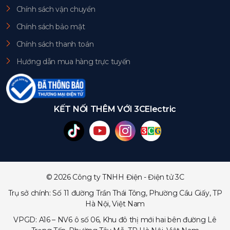
Chính sách vận chuyển
Chính sách bảo mật
Chính sách thanh toán
Hướng dẫn mua hàng trực tuyến
KẾT NỐI THÊM VỚI 3CElectric
© 2026 Công ty TNHH Điện - Điện tử 3C
Trụ sở chính: Số 11 đường Trần Thái Tông, Phường Cầu Giấy, TP
Hà Nội, Việt Nam
VPGD: A16 – NV6 ô số 06, Khu đô thị mới hai bên đường Lê