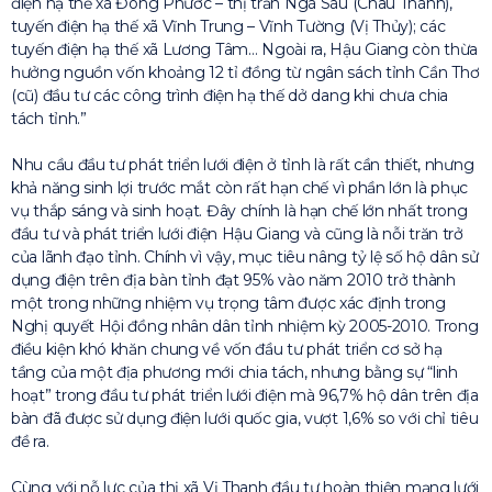
điện hạ thế xã Đông Phước – thị trấn Ngã Sáu (Châu Thành),
tuyến điện hạ thế xã Vĩnh Trung – Vĩnh Tường (Vị Thủy); các
tuyến điện hạ thế xã Lương Tâm… Ngoài ra, Hậu Giang còn thừa
hưởng nguồn vốn khoảng 12 tỉ đồng từ ngân sách tỉnh Cần Thơ
(cũ) đầu tư các công trình điện hạ thế dở dang khi chưa chia
tách tỉnh.”
Nhu cầu đầu tư phát triển lưới điện ở tỉnh là rất cần thiết, nhưng
khả năng sinh lợi trước mắt còn rất hạn chế vì phần lớn là phục
vụ thắp sáng và sinh hoạt. Đây chính là hạn chế lớn nhất trong
đầu tư và phát triển lưới điện Hậu Giang và cũng là nỗi trăn trở
của lãnh đạo tỉnh. Chính vì vậy, mục tiêu nâng tỷ lệ số hộ dân sử
dụng điện trên địa bàn tỉnh đạt 95% vào năm 2010 trở thành
một trong những nhiệm vụ trọng tâm được xác định trong
Nghị quyết Hội đồng nhân dân tỉnh nhiệm kỳ 2005-2010. Trong
điều kiện khó khăn chung về vốn đầu tư phát triển cơ sở hạ
tầng của một địa phương mới chia tách, nhưng bằng sự “linh
hoạt” trong đầu tư phát triển lưới điện mà 96,7% hộ dân trên địa
bàn đã được sử dụng điện lưới quốc gia, vượt 1,6% so với chỉ tiêu
đề ra.
Cùng với nỗ lực của thị xã Vị Thanh đầu tư hoàn thiện mạng lưới