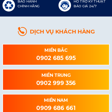
BẢO HÀNH
HỖ TRỢ KỸ THUẬT
CHÍNH HÃNG
BÁO GIÁ 24/7
DỊCH VỤ KHÁCH HÀNG
MIỀN BẮC
0902 685 695
MIỀN TRUNG
0902 999 356
MIỀN NAM
0909 686 661