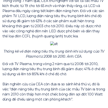
Trong vòng 7 năm qua, CEA thử nghiệm với tất cả các mẫu TV
kích thước từ 19 cho tới 65 inch và nhận thấy rằng, cả LCD và
Plasma đều ngày càng tiết kiệm điện năng hơn. Đối với các sản
phẩm TV LCD, lượng điện năng tiêu thụ trung bình khi chế độ
sử dụng đã giảm tới 63% ở các sản phẩm xuất hiện trong
khoảng thời gian từ 2003 cho tới 2010. Điều này có được nhờ
vào việc công nghệ đèn nền LED được phổ biến và dần thay
thế loại đèn CCFL (huỳnh quang lạnh) trước kia.
Thống kê về điện năng tiêu thụ trung bình khi sử dụng của TV
Plasma từ 2008 tới 2010. Ảnh: CEA.
Đối với TV Plasma, trong vòng 2 năm qua từ 2008 tới 2010,
lượng điện năng tiêu thụ trung bình đã giảm được 41% ở chế độ
sử dụng và lên tới 85% khi ở chế độ chờ.
Bản nghiên cứu của CEA còn đưa ra so sánh khá thú vị, đó là
việc “điện năng tiêu thụ trung bình của các mẫu TV bán ra trong
năm 2010 còn thấp hơn một chiếc bóng đèn sợi đốt 100 Watt
dùng để chiếu sáng một căn phòng khách”.