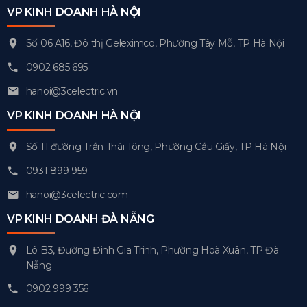
VP KINH DOANH HÀ NỘI
Số 06 A16, Đô thị Geleximco, Phường Tây Mỗ, TP Hà Nội
0902 685 695
hanoi@3celectric.vn
VP KINH DOANH HÀ NỘI
Số 11 đường Trần Thái Tông, Phường Cầu Giấy, TP Hà Nội
0931 899 959
hanoi@3celectric.com
VP KINH DOANH ĐÀ NẴNG
Lô B3, Đường Đinh Gia Trinh, Phường Hoà Xuân, TP Đà
Nẵng
0902 999 356