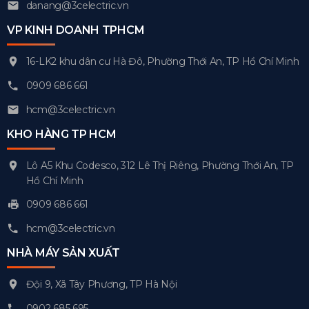
danang@3celectric.vn
VP KINH DOANH TPHCM
16-LK2 khu dân cư Hà Đô, Phường Thới An, TP Hồ Chí Minh
0909 686 661
hcm@3celectric.vn
KHO HÀNG TP HCM
Lô A5 Khu Codesco, 312 Lê Thị Riêng, Phường Thới An, TP
Hồ Chí Minh
0909 686 661
hcm@3celectric.vn
NHÀ MÁY SẢN XUẤT
Đội 9, Xã Tây Phương, TP Hà Nội
0902 685 695