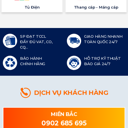
Tủ Điện
Thang cáp - Máng cáp
SP ĐẠT TCCL
GIAO HÀNG NHANH
ĐẦY ĐỦ VAT, CO,
TOÀN QUỐC 24/7
CQ...
BẢO HÀNH
HỖ TRỢ KỸ THUẬT
CHÍNH HÃNG
BÁO GIÁ 24/7
DỊCH VỤ KHÁCH HÀNG
MIỀN BẮC
0902 685 695