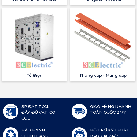
Tủ Điện
Thang cáp - Máng cáp
SP ĐẠT TCCL
GIAO HÀNG NHANH
ĐẦY ĐỦ VAT, CO,
TOÀN QUỐC 24/7
CQ...
BẢO HÀNH
HỖ TRỢ KỸ THUẬT
CHÍNH HÃNG
BÁO GIÁ 24/7