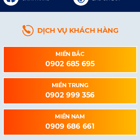
DỊCH VỤ KHÁCH HÀNG
MIỀN BẮC
0902 685 695
MIỀN TRUNG
0902 999 356
MIỀN NAM
0909 686 661