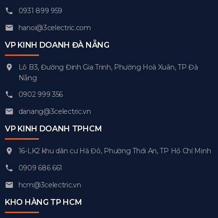
0931 899 959
hanoi@3celectric.com
VP KINH DOANH ĐÀ NẴNG
Lô B3, Đường Đinh Gia Trinh, Phường Hoà Xuân, TP Đà
Nẵng
0902 999 356
danang@3celectric.vn
VP KINH DOANH TPHCM
16-LK2 khu dân cư Hà Đô, Phường Thới An, TP Hồ Chí Minh
0909 686 661
hcm@3celectric.vn
KHO HÀNG TP HCM