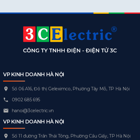
VP KINH DOANH HÀ NỘI
Số 06 A16, Đô thị Geleximco, Phường Tây Mỗ, TP Hà Nội
0902 685 695
hanoi@3celectric.vn
VP KINH DOANH HÀ NỘI
Số 11 đường Trần Thái Tông, Phường Cầu Giấy, TP Hà Nội