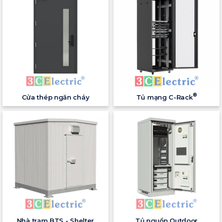
®
Cửa thép ngăn cháy
Tủ mạng C-Rack
Nhà trạm BTS - Shelter
Tủ nguồn Outdoor