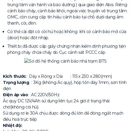
trung tâm vận hành và bảo dưỡng ) qua giao diện Abis. Riêng
cảnh báo cháy, cảnh báo khói, ngoài việc truyền về trung tâm
OMC, còn cung cấp tín hiệu cảnh báo tại chỗ dưới dạng âm
thanh, còi, đèn.
Có thể cài đặt có còi hú hoặc không khi có cảnh báo mở cửa
(door) hoặc đột nhập.
Thiết bị đã được cấp giấy chứng nhận kiểm định phương tiện
phòng cháy chữa cháy do Cục cảnh sát PCCC cấp.
Kích thước
: Dày x Rộng x Dài : 115 x 230 x 280(mm)
Trọng lượng
: 3Kg (không Ăc quy), hộp tôn dày 1mm, sơn tĩnh
điện
Điện áp vào
: AC 220V/50Hz
Ắc quy DC 12V/4Ah sử dụng liên tục 24 giờ ở trạng thái
chờ(không còi hú).
Sử dụng rơ le 30A chịu được dòng đủ lớn để đóng ngắt mạch
điều hoà trực tiếp
Nhiệt độ: