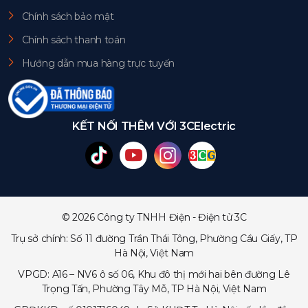
Chính sách bảo mật
Chính sách thanh toán
Hướng dẫn mua hàng trực tuyến
KẾT NỐI THÊM VỚI 3CElectric
© 2026 Công ty TNHH Điện - Điện tử 3C
Trụ sở chính: Số 11 đường Trần Thái Tông, Phường Cầu Giấy, TP
Hà Nội, Việt Nam
VPGD: A16 – NV6 ô số 06, Khu đô thị mới hai bên đường Lê
Trọng Tấn, Phường Tây Mỗ, TP Hà Nội, Việt Nam