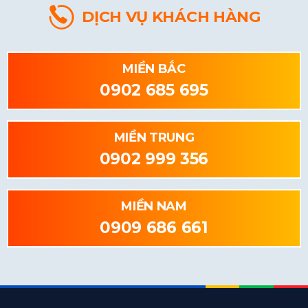
DỊCH VỤ KHÁCH HÀNG
MIỀN BẮC
0902 685 695
MIỀN TRUNG
0902 999 356
MIỀN NAM
0909 686 661