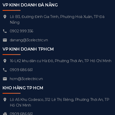
VP KINH DOANH ĐÀ NẴNG
Lô B3, Đường Đinh Gia Trinh, Phường Hoà Xuân, TP Đà
Nẵng
0902 999 356
danang@3celectric.vn
VP KINH DOANH TPHCM
16-LK2 khu dân cư Hà Đô, Phường Thới An, TP Hồ Chí Minh
0909 686 661
hcm@3celectric.vn
KHO HÀNG TP HCM
Lô A5 Khu Codesco, 312 Lê Thị Riêng, Phường Thới An, TP
Hồ Chí Minh
0909 686 661