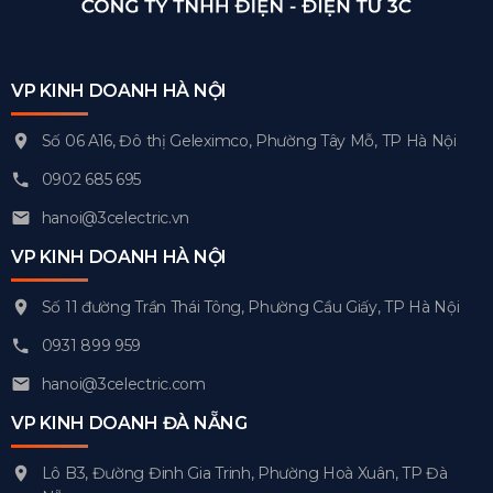
VP KINH DOANH HÀ NỘI
Số 06 A16, Đô thị Geleximco, Phường Tây Mỗ, TP Hà Nội
0902 685 695
hanoi@3celectric.vn
VP KINH DOANH HÀ NỘI
Số 11 đường Trần Thái Tông, Phường Cầu Giấy, TP Hà Nội
0931 899 959
hanoi@3celectric.com
VP KINH DOANH ĐÀ NẴNG
Lô B3, Đường Đinh Gia Trinh, Phường Hoà Xuân, TP Đà