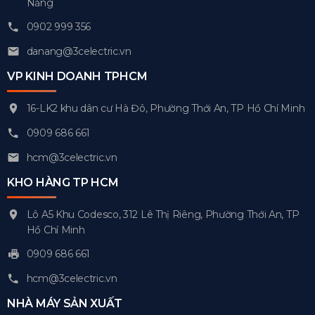
Nẵng
0902 999 356
danang@3celectric.vn
VP KINH DOANH TPHCM
16-LK2 khu dân cư Hà Đô, Phường Thới An, TP Hồ Chí Minh
0909 686 661
hcm@3celectric.vn
KHO HÀNG TP HCM
Lô A5 Khu Codesco, 312 Lê Thị Riêng, Phường Thới An, TP
Hồ Chí Minh
0909 686 661
hcm@3celectric.vn
NHÀ MÁY SẢN XUẤT