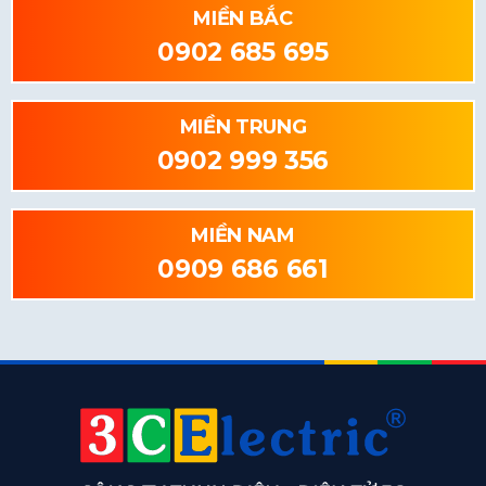
MIỀN BẮC
0902 685 695
MIỀN TRUNG
0902 999 356
MIỀN NAM
0909 686 661