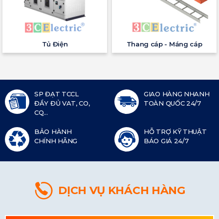
Tủ Điện
Thang cáp - Máng cáp
SP ĐẠT TCCL
GIAO HÀNG NHANH
ĐẦY ĐỦ VAT, CO,
TOÀN QUỐC 24/7
CQ...
BẢO HÀNH
HỖ TRỢ KỸ THUẬT
CHÍNH HÃNG
BÁO GIÁ 24/7
DỊCH VỤ KHÁCH HÀNG