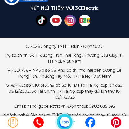
KẾT NỐI THÊM VỚI 3CElectric
© 2026 Công ty TNHH Điện - Điện tử 3C
Trụ sở chính: Số 11 đường Trần Thái Tông, Phường Cầu Giấy, TP
Hà Nội, Việt Nam
VPGD: A16 – NV6 ô số 06, Khu đô thị mới hai bên đường Lê
Trọng Tấn, Phường Tây Mỗ, TP Hà Nội, Việt Nam
GPĐKKD: số 0101316049 do Sở KHĐT Tp Hà Nội cấp lần đầu:
05/12/2002, Sở Tài Chính TP Hà Nội cấp thay đổi lần thứ 18:
05/11/2025
Email: hanoi@3celectric.vn, Điện thoại: 0902 685 695
Ngành nghề/ Sản phẩm: SXKD cửa thép chống cháy, tủ rack, tủ
trạm viễn thông, tủ điện, thang cáp - máng cáp...