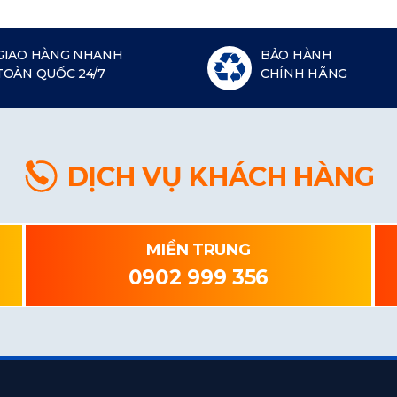
GIAO HÀNG NHANH
BẢO HÀNH
TOÀN QUỐC 24/7
CHÍNH HÃNG
DỊCH VỤ KHÁCH HÀNG
MIỀN TRUNG
0902 999 356