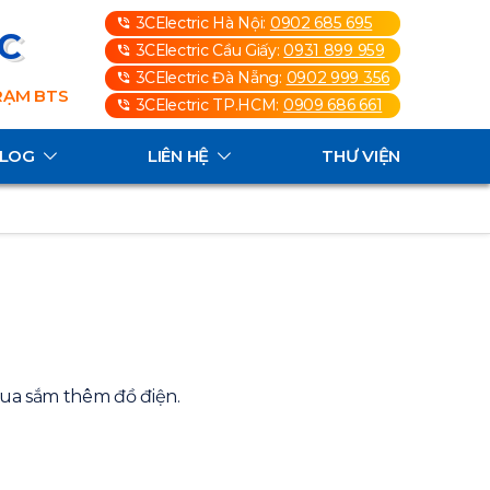
3CElectric Hà Nội:
0902 685 695
3C
3CElectric Cầu Giấy:
0931 899 959
3CElectric Đà Nẵng:
0902 999 356
TRẠM BTS
3CElectric TP.HCM:
0909 686 661
ALOG
LIÊN HỆ
THƯ VIỆN
mua sắm thêm đồ điện.