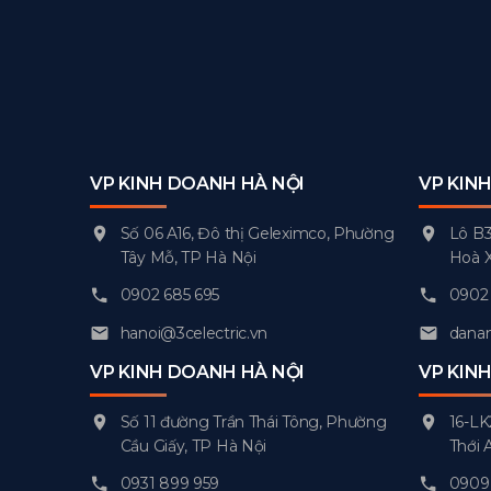
VP KINH DOANH HÀ NỘI
VP KIN
Số 06 A16, Đô thị Geleximco, Phường
Lô B3
Tây Mỗ, TP Hà Nội
Hoà 
0902 685 695
0902 
hanoi@3celectric.vn
danan
VP KINH DOANH HÀ NỘI
VP KIN
Số 11 đường Trần Thái Tông, Phường
16-LK
Cầu Giấy, TP Hà Nội
Thới 
0931 899 959
0909 