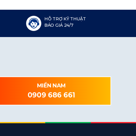
HỖ TRỢ KỸ THUẬT
BÁO GIÁ 24/7
MIỀN NAM
0909 686 661