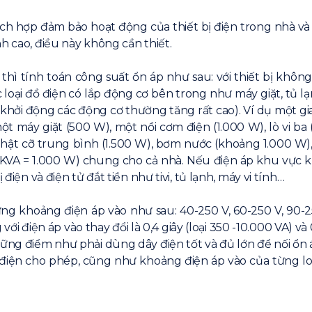
ích hợp đảm bảo hoạt động của thiết bị điện trong nhà và 
h cao, điều này không cần thiết.
hì tính toán công suất ổn áp như sau: với thiết bị không 
c loại đồ điện có lắp động cơ bên trong như máy giặt, tủ 
 khởi động các động cơ thường tăng rất cao). Ví dụ một gia
, một máy giặt (500 W), một nồi cơm điện (1.000 W), lò vi 
t cỡ trung bình (1.500 W), bơm nước (khoảng 1.000 W), m
 KVA = 1.000 W) chung cho cả nhà. Nếu điện áp khu vực k
điện và điện tử đắt tiền như tivi, tủ lạnh, máy vi tính…
 khoảng điện áp vào như sau: 40-250 V, 60-250 V, 90-250
 với điện áp vào thay đổi là 0,4 giây (loại 350 -10.000 VA) và
hững điểm như phải dùng dây điện tốt và đủ lớn để nối ổn 
bị điện cho phép, cũng như khoảng điện áp vào của từng l