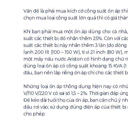
Vấn đề là phải mua kích cỡ công suất ổn áp th
chọn mua loại công suất lớn quá thì có giá thàn
Khi bạn phải mua một ổn áp dùng cho cả nhà, t
suất các thiết bị đó nhân thêm 25%. Còn với cá
suất các thiết bị này nhân thêm 3 lần (do dòng
lạnh 200 lít (100 – 150 W), ti vi 21 inch (80 W)
một máy nấu nước Ariston có hình dạng chữ nhậ
dùng loại ổn áp có công suất khoảng 15 KVA (1
đầu, bạn nên lắp riêng ổn áp chỉ cho các thiết bị 
Những loại ổn áp thông dụng hiện nay có những
V/110 V/220 V có sai số 1,5 – 2%. Thời gian đáp ứng
Để kéo dài tuổi thọ của ổn áp, bạn cần chú ý n
dầu rơi vào; sử dụng đúng điện áp của thiết 
cho phép