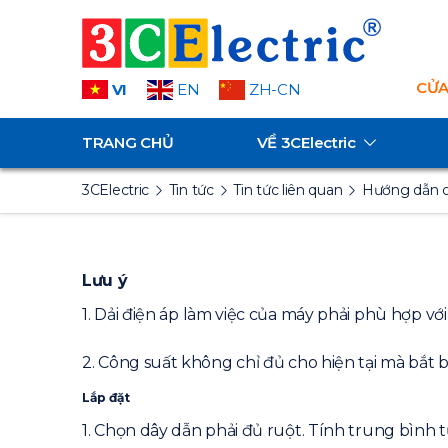
CỬA
VI
EN
ZH-CN
TRANG CHỦ
VỀ
3CElectric
3CElectric
Tin tức
Tin tức liên quan
Hướng dẫn c
Lưu ý
1. Dải điện áp làm việc của máy phải phù hợp v
2. Công suất không chỉ đủ cho hiện tại mà bắt 
Lắp đặt
1. Chọn dây dẫn phải đủ ruột. Tính trung bình 