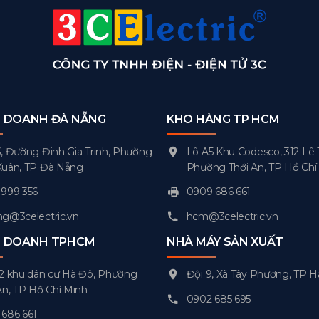
H DOANH ĐÀ NẴNG
KHO HÀNG TP HCM
, Đường Đinh Gia Trinh, Phường
Lô A5 Khu Codesco, 312 Lê 
Xuân, TP Đà Nẵng
Phường Thới An, TP Hồ Chí
999 356
0909 686 661
g@3celectric.vn
hcm@3celectric.vn
H DOANH TPHCM
NHÀ MÁY SẢN XUẤT
2 khu dân cư Hà Đô, Phường
Đội 9, Xã Tây Phương, TP H
An, TP Hồ Chí Minh
0902 685 695
686 661