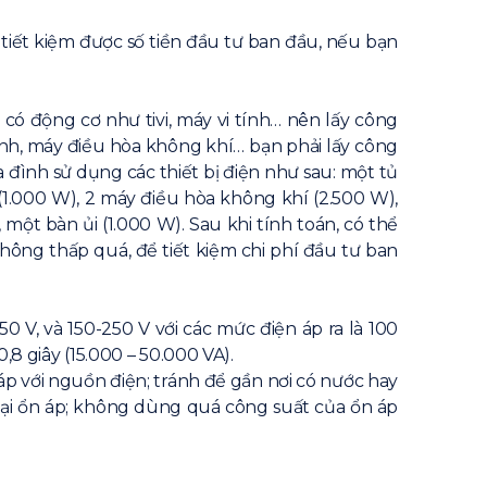
tiết kiệm được số tiền đầu tư ban đầu, nếu bạn
có động cơ như tivi, máy vi tính… nên lấy công
lạnh, máy điều hòa không khí… bạn phải lấy công
 đình sử dụng các thiết bị điện như sau: một tủ
ba (1.000 W), 2 máy điều hòa không khí (2.500 W),
ột bàn ủi (1.000 W). Sau khi tính toán, có thể
hông thấp quá, để tiết kiệm chi phí đầu tư ban
 V, và 150-250 V với các mức điện áp ra là 100
 0,8 giây (15.000 – 50.000 VA).
áp với nguồn điện; tránh để gần nơi có nước hay
oại ổn áp; không dùng quá công suất của ổn áp