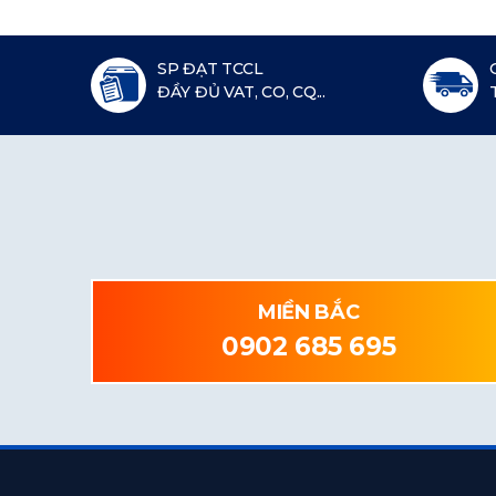
SP ĐẠT TCCL
ĐẦY ĐỦ VAT, CO, CQ...
MIỀN BẮC
0902 685 695