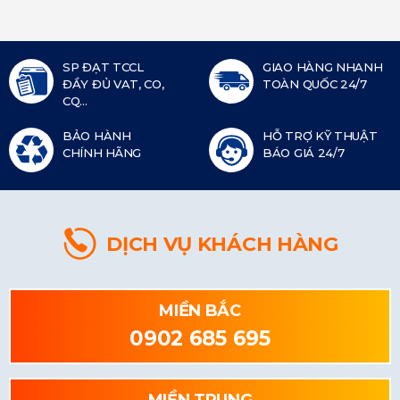
SP ĐẠT TCCL
GIAO HÀNG NHANH
ĐẦY ĐỦ VAT, CO,
TOÀN QUỐC 24/7
CQ...
BẢO HÀNH
HỖ TRỢ KỸ THUẬT
CHÍNH HÃNG
BÁO GIÁ 24/7
DỊCH VỤ KHÁCH HÀNG
MIỀN BẮC
0902 685 695