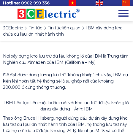
Hotline:
0902 999 356
3CElectric
Tin tức
Tin tức liên quan
IBM xây dựng kho
chứa dữ liệu lớn nhất hành tinh
Nơi xây dựng kho lưu trữ dữ liệu khổng lồ của IBM là Trung tâm
Nghiên cứu Almaden của IBM (California – Mỹ).
Để đạt được dung lượng lưu trữ “khủng khiếp” như vậy, IBM dự
kiến khi hoàn tất hệ thống sẽ là sự ghép nối của khoảng
200.000 ổ cứng thông thường.
IBM tiếp tục tiến một bước mới với kho lưu trữ dữ liệu khổng lồ
đang xây dựng – Ảnh: IBM
Theo ông Bruce Hillsberg, người đứng đầu dự án xây dựng kho
lưu trữ dữ liệu lớn nhất hành tinh của IBM, hệ thống lưu trữ này
hứa hẹn sẽ lưu trữ được khoảng 24 tỷ file nhạc MP3 và có thể