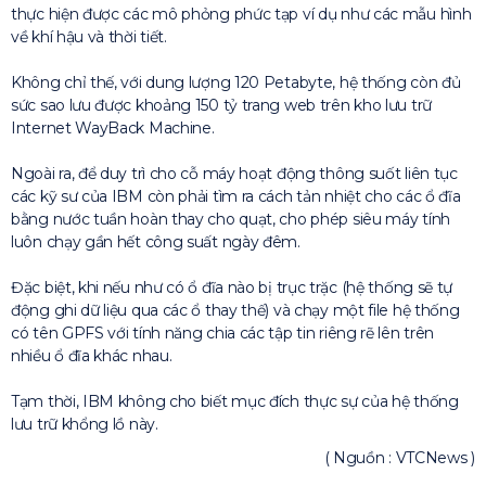
thực hiện được các mô phỏng phức tạp ví dụ như các mẫu hình
về khí hậu và thời tiết.
Không chỉ thế, với dung lượng 120 Petabyte, hệ thống còn đủ
sức sao lưu được khoảng 150 tỷ trang web trên kho lưu trữ
Internet WayBack Machine.
Ngoài ra, để duy trì cho cỗ máy hoạt động thông suốt liên tục
các kỹ sư của IBM còn phải tìm ra cách tản nhiệt cho các ổ đĩa
bằng nước tuần hoàn thay cho quạt, cho phép siêu máy tính
luôn chạy gần hết công suất ngày đêm.
Đặc biệt, khi nếu như có ổ đĩa nào bị trục trặc (hệ thống sẽ tự
động ghi dữ liệu qua các ổ thay thế) và chạy một file hệ thống
có tên GPFS với tính năng chia các tập tin riêng rẽ lên trên
nhiều ổ đĩa khác nhau.
Tạm thời, IBM không cho biết mục đích thực sự của hệ thống
lưu trữ khổng lồ này.
( Nguồn : VTCNews )