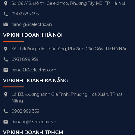
Số 06 A16, Đô thị Geleximco, Phường Tây Mỗ, TP Hà Nội
0902 685 695
hanoi@3celectric.vn
VP KINH DOANH HÀ NỘI
Số 11 đường Trần Thái Tông, Phường Cầu Giấy, TP Hà Nội
0931 899 959
hanoi@3celectric.com
VP KINH DOANH ĐÀ NẴNG
Lô B3, Đường Đinh Gia Trinh, Phường Hoà Xuân, TP Đà
Nẵng
0902 999 356
danang@3celectric.vn
VP KINH DOANH TPHCM