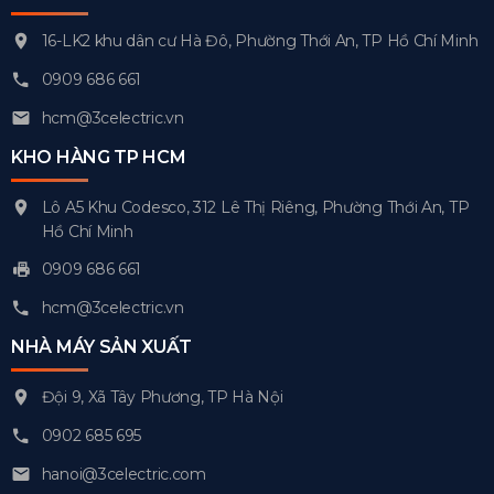
16-LK2 khu dân cư Hà Đô, Phường Thới An, TP Hồ Chí Minh
0909 686 661
hcm@3celectric.vn
KHO HÀNG TP HCM
Lô A5 Khu Codesco, 312 Lê Thị Riêng, Phường Thới An, TP
Hồ Chí Minh
0909 686 661
hcm@3celectric.vn
NHÀ MÁY SẢN XUẤT
Đội 9, Xã Tây Phương, TP Hà Nội
0902 685 695
hanoi@3celectric.com