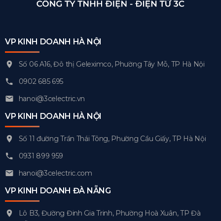
VP KINH DOANH HÀ NỘI
Số 06 A16, Đô thị Geleximco, Phường Tây Mỗ, TP Hà Nội
0902 685 695
hanoi@3celectric.vn
VP KINH DOANH HÀ NỘI
Số 11 đường Trần Thái Tông, Phường Cầu Giấy, TP Hà Nội
0931 899 959
hanoi@3celectric.com
VP KINH DOANH ĐÀ NẴNG
Lô B3, Đường Đinh Gia Trinh, Phường Hoà Xuân, TP Đà