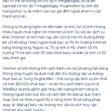
đều có thể tải xuống với tốc độ 4 megabit/giây và tải lên
(upload) với tốc độ 1 megabit/giây. HughesNet dự tính đối
tượng phục vụ sẽ nhằm vào các gia đình ngoài phạm vi các
thành phố lớn.
Chúng ta thường nghe nói đến radio vệ tinh, tivi vệ tinh nhưng
nhiều người chưa nghe nói Internet vệ tinh. So với các dịch vụ
khác Internet vệ tinh hiện nay vẫn còn là một thị trường khép
kín chỉ khoảng 1 triệu người thuê bao và 1% thị trường Internet
băng thông rộng. Ngược lại, TV vệ tinh ở Mỹ chiếm 1/3 thị
trường TV trả tiền (ước 30 triệu thuê bao) và radio vệ tinh có 20
triệu thính giả.
Internet vệ tinh không thể cạnh tranh với các phương tiện băng
thông rộng truyền tải dưới mặt đất như đường cáp và đường
thuê bao số. Song HughesNet – nhà cung cấp dịch vụ lớn nhất
với hơn 550.000 thuê bao – và đối thủ cạnh tranh của nó là
WildBlue sẽ phải giành giật nhau đối tượng khách hàng là
những người luôn bực bội với cách kết nôi dial-up quá chậm
chạp. Đối với nhiều người Mỹ ở nông thôn thì phương pháp
quay số (dial-up) kiểu các trường học vẫn là cách truy cập
Internet duy nhất của họ.