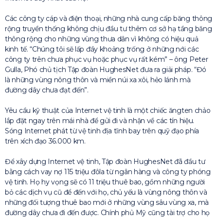
Các công ty cáp và điện thoại, những nhà cung cấp băng thông
rộng truyền thống không chịu đầu tư thêm cơ sở hạ tầng băng
thông rộng cho những vùng thưa dân vì không có hiệu quả
kinh tế. “Chúng tôi sẽ lấp đầy khoảng trống ở những nới các
công ty trên chưa phục vụ hoặc phục vụ rất kém” – ông Peter
Gulla, Phó chủ tịch Tập đoàn HughesNet đưa ra giải pháp. “Đó
là những vùng nông thôn và miền núi xa xôi, hẻo lánh mà
đường dây chưa đạt đến”.
Yêu cầu kỹ thuật của Internet vệ tinh là một chiếc ăngten chảo
lắp đặt ngay trên mái nhà để gửi đi và nhận về các tín hiệu.
Sóng Internet phát từ vệ tinh địa tĩnh bay trên quỹ đạo phía
trên xích đạo 36.000 km.
Để xây dựng Internet vệ tinh, Tập đoàn HughesNet đã đầu tư
bằng cách vay nợ 115 triệu đôla từ ngân hàng và công ty phóng
vệ tinh. Họ hy vọng sẽ có 11 triệu thuê bao, gồm những người
bỏ các dịch vụ cũ để đến với họ, chủ yếu là vùng nông thôn và
những đối tượng thuê bao mới ở những vùng sâu vùng xa, mà
đường dây chưa đi đến được. Chính phủ Mỹ cũng tài trợ cho họ