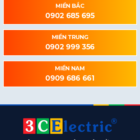
MIỀN BẮC
0902 685 695
MIỀN TRUNG
0902 999 356
MIỀN NAM
0909 686 661