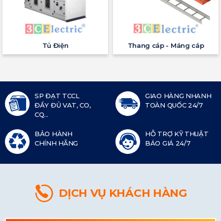
Tủ Điện
Thang cáp - Máng cáp
SP ĐẠT TCCL
GIAO HÀNG NHANH
ĐẦY ĐỦ VAT, CO,
TOÀN QUỐC 24/7
CQ...
BẢO HÀNH
HỖ TRỢ KỸ THUẬT
CHÍNH HÃNG
BÁO GIÁ 24/7
DỊCH VỤ KHÁCH HÀNG