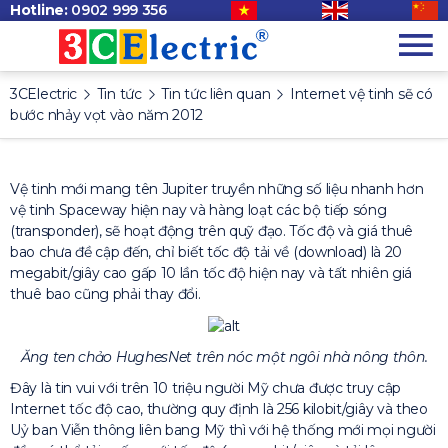
Hotline:
0902 999 356
3CElectric
Tin tức
Tin tức liên quan
Internet vệ tinh sẽ có
bước nhảy vọt vào năm 2012
Vệ tinh mới mang tên Jupiter truyền những số liệu nhanh hơn
vệ tinh Spaceway hiện nay và hàng loạt các bộ tiếp sóng
(transponder), sẽ hoạt động trên quỹ đạo. Tốc độ và giá thuê
bao chưa đề cập đến, chỉ biết tốc độ tải về (download) là 20
megabit/giây cao gấp 10 lần tốc độ hiện nay và tất nhiên giá
thuê bao cũng phải thay đổi.
Ăng ten chảo HughesNet trên nóc một ngôi nhà nông thôn.
Đây là tin vui với trên 10 triệu người Mỹ chưa được truy cập
Internet tốc độ cao, thường quy định là 256 kilobit/giây và theo
Uỷ ban Viễn thông liên bang Mỹ thì với hệ thống mới mọi người