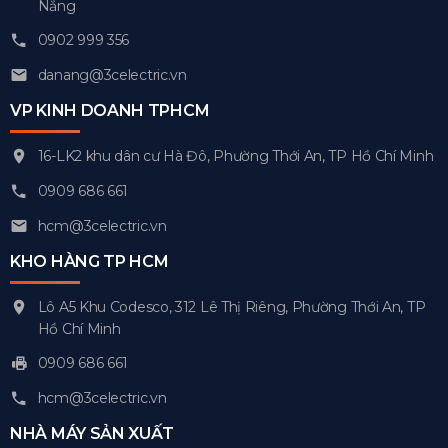
Nẵng
0902 999 356
danang@3celectric.vn
VP KINH DOANH TPHCM
16-LK2 khu dân cư Hà Đô, Phường Thới An, TP Hồ Chí Minh
0909 686 661
hcm@3celectric.vn
KHO HÀNG TP HCM
Lô A5 Khu Codesco, 312 Lê Thị Riêng, Phường Thới An, TP
Hồ Chí Minh
0909 686 661
hcm@3celectric.vn
NHÀ MÁY SẢN XUẤT