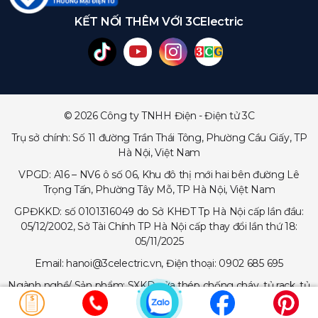
KẾT NỐI THÊM VỚI 3CElectric
© 2026 Công ty TNHH Điện - Điện tử 3C
Trụ sở chính: Số 11 đường Trần Thái Tông, Phường Cầu Giấy, TP
Hà Nội, Việt Nam
VPGD: A16 – NV6 ô số 06, Khu đô thị mới hai bên đường Lê
Trọng Tấn, Phường Tây Mỗ, TP Hà Nội, Việt Nam
GPĐKKD: số 0101316049 do Sở KHĐT Tp Hà Nội cấp lần đầu:
05/12/2002, Sở Tài Chính TP Hà Nội cấp thay đổi lần thứ 18:
05/11/2025
Email: hanoi@3celectric.vn, Điện thoại: 0902 685 695
Ngành nghề/ Sản phẩm: SXKD cửa thép chống cháy, tủ rack, tủ
trạm viễn thông, tủ điện, thang cáp - máng cáp...