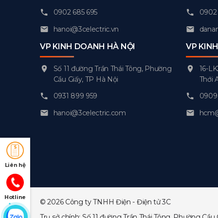
0902 685 695
0902 
hanoi@3celectric.vn
danan
VP KINH DOANH HÀ NỘI
VP KIN
Số 11 đường Trần Thái Tông, Phường
16-LK
Cầu Giấy, TP Hà Nội
Thới 
0931 899 959
0909 
hanoi@3celectric.com
hcm@3
Liên hệ
Hotline
© 2026 Công ty TNHH Điện - Điện tử 3C
Trụ sở chính: Số 11 đường Trần Thái Tông, Phường Cầu 