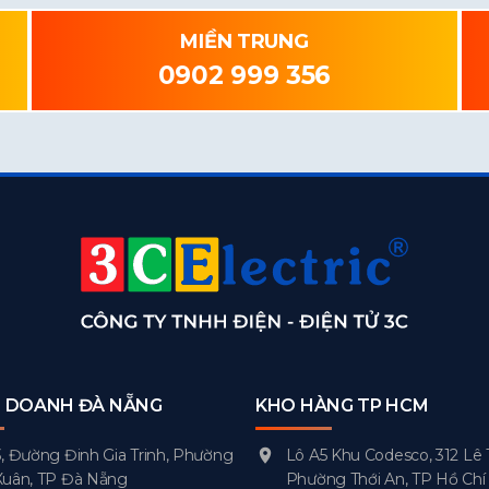
MIỀN TRUNG
0902 999 356
H DOANH ĐÀ NẴNG
KHO HÀNG TP HCM
, Đường Đinh Gia Trinh, Phường
Lô A5 Khu Codesco, 312 Lê 
Xuân, TP Đà Nẵng
Phường Thới An, TP Hồ Chí