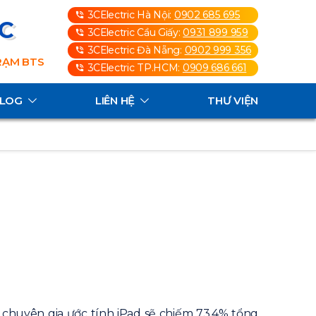
3CElectric Hà Nội:
0902 685 695
3C
3CElectric Cầu Giấy:
0931 899 959
3CElectric Đà Nẵng:
0902 999 356
TRẠM BTS
3CElectric TP.HCM:
0909 686 661
ALOG
LIÊN HỆ
THƯ VIỆN
c chuyên gia ước tính iPad sẽ chiếm 73,4% tổng