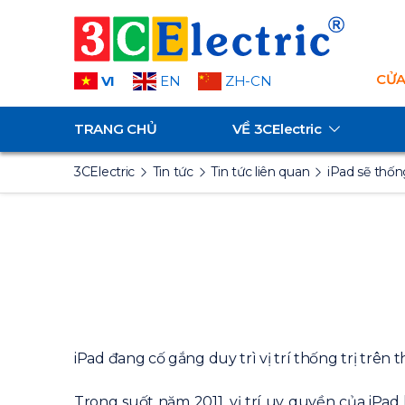
CỬA
VI
EN
ZH-CN
TRANG CHỦ
VỀ
3CElectric
3CElectric
Tin tức
Tin tức liên quan
iPad sẽ thốn
iPad đang cố gắng duy trì vị trí thống trị trên
Trong suốt năm 2011, vị trí uy quyền của iPad