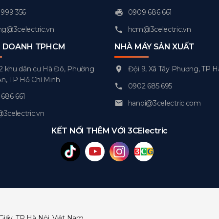
999 356
0909 686 661
g@3celectric.vn
hcm@3celectric.vn
H DOANH TPHCM
NHÀ MÁY SẢN XUẤT
2 khu dân cư Hà Đô, Phường
Đội 9, Xã Tây Phương, TP H
An, TP Hồ Chí Minh
0902 685 695
686 661
hanoi@3celectric.com
celectric.vn
KẾT NỐI THÊM VỚI 3CElectric
Giấy, TP Hà Nội, Việt Nam