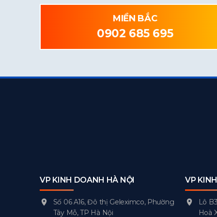
MIỀN BẮC
0902 685 695
VP KINH DOANH HÀ NỘI
VP KIN
Số 06 A16, Đô thị Geleximco, Phường
Lô B3
Tây Mỗ, TP Hà Nội
Hoà 