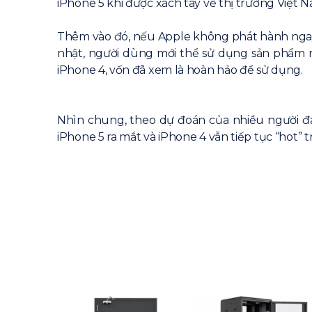
iPhone 5 khi được xách tay về thị trường Việt N
Thêm vào đó, nếu Apple không phát hành ngay 
nhật, người dùng mới thể sử dụng sản phẩm nà
iPhone 4, vốn đã xem là hoàn hảo để sử dụng.
Nhìn chung, theo dự đoán của nhiều người đa
iPhone 5 ra mắt và iPhone 4 vẫn tiếp tục “hot” tr