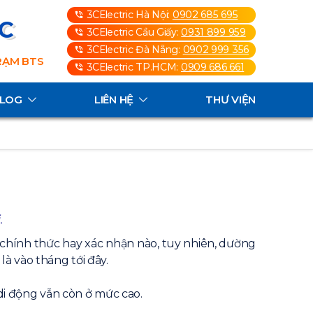
3CElectric Hà Nội:
0902 685 695
3C
3CElectric Cầu Giấy:
0931 899 959
3CElectric Đà Nẵng:
0902 999 356
TRẠM BTS
3CElectric TP.HCM:
0909 686 661
ALOG
LIÊN HỆ
THƯ VIỆN
.
 chính thức hay xác nhận nào, tuy nhiên, dường
à vào tháng tới đây.
 di động vẫn còn ở mức cao.