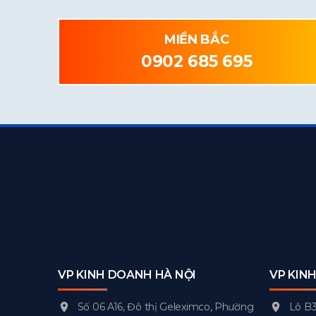
MIỀN BẮC
0902 685 695
VP KINH DOANH HÀ NỘI
VP KIN
Số 06 A16, Đô thị Geleximco, Phường
Lô B3