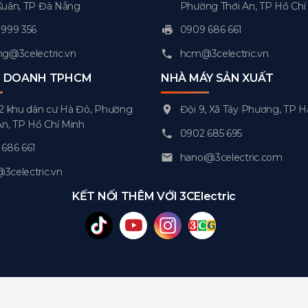
Xuân, TP Đà Nẵng
Phường Thới An, TP Hồ Chí
999 356
0909 686 661
g@3celectric.vn
hcm@3celectric.vn
H DOANH TPHCM
NHÀ MÁY SẢN XUẤT
2 khu dân cư Hà Đô, Phường
Đội 9, Xã Tây Phương, TP H
An, TP Hồ Chí Minh
0902 685 695
686 661
hanoi@3celectric.com
celectric.vn
KẾT NỐI THÊM VỚI 3CElectric