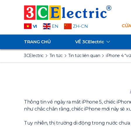
CỬA
VI
EN
ZH-CN
TRANG CHỦ
VỀ
3CElectric
3CElectric
Tin tức
Tin tức liên quan
iPhone 4 “vữ
Thông tin về ngày ra mắt iPhone 5, chiếc iPho
như chắc chắn rằng, chiếc iPhone mới này sẽ xu
Tuy nhiên, thị trường di động trong nước chưa c