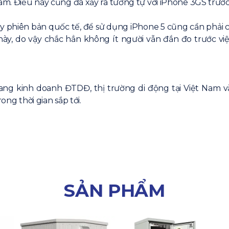
am. Điều này cũng đã xảy ra tương tự với iPhone 3GS trước 
phiên bản quốc tế, để sử dụng iPhone 5 cũng cần phải có 
y, do vậy chắc hẳn không ít người vẫn đắn đo trước việc
ng kinh doanh ĐTDĐ, thị trường di động tại Việt Nam v
ong thời gian sắp tới.
SẢN PHẨM