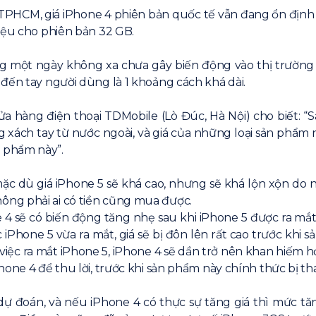
và TPHCM, giá iPhone 4 phiên bản quốc tế vẫn đang ổn định
iệu cho phiên bản 32 GB.
ong một ngày không xa chưa gây biến động vào thị trường
đến tay người dùng là 1 khoảng cách khá dài.
ửa hàng điện thoại TDMobile (Lò Đúc, Hà Nội) cho biết: “S
 xách tay từ nước ngoài, và giá của những loại sản phẩm n
 phẩm này”.
c dù giá iPhone 5 sẽ khá cao, nhưng sẽ khá lộn xộn do ng
ng phải ai có tiền cũng mua được.
 4 sẽ có biến động tăng nhẹ sau khi iPhone 5 được ra mắ
c iPhone 5 vừa ra mắt, giá sẽ bị đôn lên rất cao trước khi
ó việc ra mắt iPhone 5, iPhone 4 sẽ dần trở nên khan hiếm 
one 4 để thu lời, trước khi sản phẩm này chính thức bị tha
 dự đoán, và nếu iPhone 4 có thực sự tăng giá thì mức t