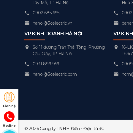
Tây Mỗ, TP Hà Nội
Hoà 
0902 685 695
0902 
hanoi@3celectric.vn
danan
VP KINH DOANH HÀ NỘI
VP KIN
Số 11 đường Trần Thái Tông, Phường
16-LK
Cầu Giấy, TP Hà Nội
Thới 
0931 899 959
0909 
hanoi@3celectric.com
hcm@3
Liên hệ
Hotline
© 2026 Công ty TNHH Điện - Điện tử 3C