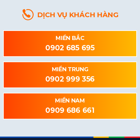
DỊCH VỤ KHÁCH HÀNG
MIỀN BẮC
0902 685 695
MIỀN TRUNG
0902 999 356
MIỀN NAM
0909 686 661