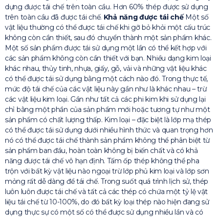
dựng được tái chế trên toàn cầu. Hơn 60% thép được sử dụng
trên toàn cầu đã được tái chế.
Khả năng được tái chế
Một số
vật liệu thường có thể được tái chế khi gỡ bỏ khỏi một cấu trúc
không còn cần thiết, sau đó chuyển thành một sản phẩm khác.
Một số sản phẩm được tái sử dụng một lần có thể kết hợp với
các sản phẩm không còn cần thiết với bạn. Nhiều dạng kim loại
khác nhau, thủy tinh, nhựa, giấy, gỗ, vải và những vật liệu khác
có thể được tái sử dụng bằng một cách nào đó. Trong thực tế,
mức độ tái chế của các vật liệu này gần như là khác nhau – trừ
các vật liệu kim loại. Gần như tất cả các phi kim khi sử dụng lại
chỉ bằng một phần của sản phẩm mới hoặc tương tự như một
sản phẩm có chất lượng thấp. Kim loại – đặc biệt là lớp mạ thép
có thể được tái sử dụng dưới nhiều hình thức và quan trọng hơn
nó có thể được tái chế thành sản phẩm không thể phân biệt từ
sản phẩm ban đầu, hoàn toàn không bị biến chất và có khả
năng được tái chế vô hạn định. Tấm ốp thép không thể pha
trộn với bất kỳ vật liệu nào ngoại trừ lớp phủ kim loại và lớp sơn
mỏng rất dễ dàng để tái chế. Trong suốt quá trình lịch sử, thép
luôn luôn được tái chế và tất cả các thép có chứa một tỷ lệ vật
liệu tái chế từ 10-100%, do đó bất kỳ loại thép nào hiện đang sử
dụng thực sự có một số có thể được sử dụng nhiều lần và có