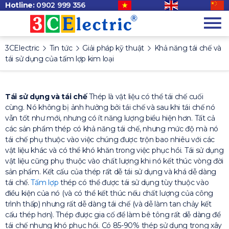
Hotline:
0902 999 356
3CElectric
Tin tức
Giải pháp kỹ thuật
Khả năng tái chế và
tái sử dụng của tấm lợp kim loại
Tái sử dụng và tái chế
Thép là vật liệu có thể tái chế cuối
cùng. Nó không bị ảnh hưởng bởi tái chế và sau khi tái chế nó
vẫn tốt như mới, nhưng có ít năng lượng biểu hiện hơn. Tất cả
các sản phẩm thép có khả năng tái chế, nhưng mức độ mà nó
tái chế phụ thuộc vào việc chúng được trộn bao nhiêu với các
vật liệu khác và có thể khó khăn trong việc phục hồi. Tái sử dụng
vật liệu cũng phụ thuộc vào chất lượng khi nó kết thúc vòng đời
sản phẩm. Kết cấu của thép rất dễ tái sử dụng và khá dễ dàng
tái chế.
Tấm lợp
thép có thể được tái sử dụng tùy thuộc vào
điều kiện của nó (và có thể kết thúc nếu chất lượng của công
trình thấp) nhưng rất dễ dàng tái chế (và dễ làm tan chảy kết
cấu thép hơn). Thép được gia cố để làm bê tông rất dễ dàng để
tái chế nhưng khó phục hồi. Có 85-90% thép sử dụng trong xây