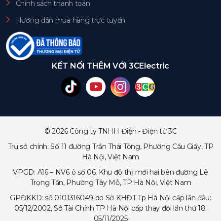
Chính sách thanh toán
Hướng dẫn mua hàng trực tuyến
KẾT NỐI THÊM VỚI 3CElectric
© 2026 Công ty TNHH Điện - Điện tử 3C
Trụ sở chính: Số 11 đường Trần Thái Tông, Phường Cầu Giấy, TP
Hà Nội, Việt Nam
VPGD: A16 – NV6 ô số 06, Khu đô thị mới hai bên đường Lê
Trọng Tấn, Phường Tây Mỗ, TP Hà Nội, Việt Nam
GPĐKKD: số 0101316049 do Sở KHĐT Tp Hà Nội cấp lần đầu:
05/12/2002, Sở Tài Chính TP Hà Nội cấp thay đổi lần thứ 18:
05/11/2025