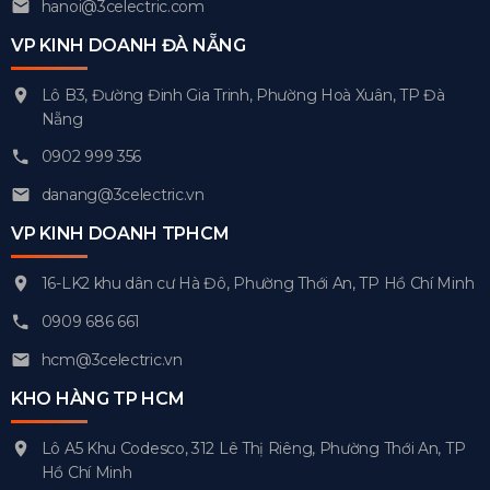
hanoi@3celectric.com
VP KINH DOANH ĐÀ NẴNG
Lô B3, Đường Đinh Gia Trinh, Phường Hoà Xuân, TP Đà
Nẵng
0902 999 356
danang@3celectric.vn
VP KINH DOANH TPHCM
16-LK2 khu dân cư Hà Đô, Phường Thới An, TP Hồ Chí Minh
0909 686 661
hcm@3celectric.vn
KHO HÀNG TP HCM
Lô A5 Khu Codesco, 312 Lê Thị Riêng, Phường Thới An, TP
Hồ Chí Minh