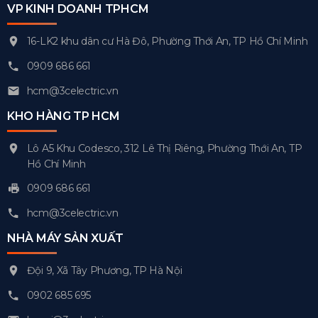
VP KINH DOANH TPHCM
16-LK2 khu dân cư Hà Đô, Phường Thới An, TP Hồ Chí Minh
0909 686 661
hcm@3celectric.vn
KHO HÀNG TP HCM
Lô A5 Khu Codesco, 312 Lê Thị Riêng, Phường Thới An, TP
Hồ Chí Minh
0909 686 661
hcm@3celectric.vn
NHÀ MÁY SẢN XUẤT
Đội 9, Xã Tây Phương, TP Hà Nội
0902 685 695