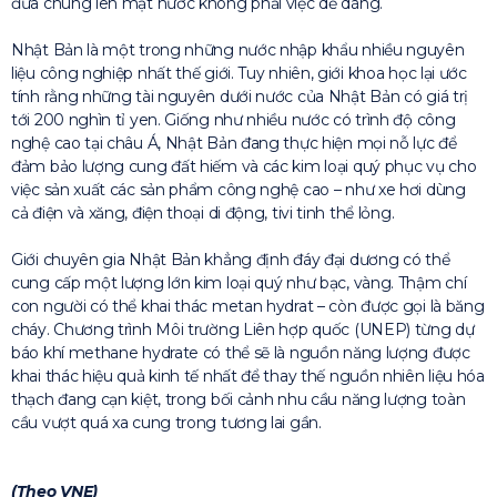
đưa chúng lên mặt nước không phải việc dễ dàng.
Nhật Bản là một trong những nước nhập khẩu nhiều nguyên
liệu công nghiệp nhất thế giới. Tuy nhiên, giới khoa học lại ước
tính rằng những tài nguyên dưới nước của Nhật Bản có giá trị
tới 200 nghìn tỉ yen. Giống như nhiều nước có trình độ công
nghệ cao tại châu Á, Nhật Bản đang thực hiện mọi nỗ lực để
đảm bảo lượng cung đất hiếm và các kim loại quý phục vụ cho
việc sản xuất các sản phẩm công nghệ cao – như xe hơi dùng
cả điện và xăng, điện thoại di động, tivi tinh thể lỏng.
Giới chuyên gia Nhật Bản khẳng định đáy đại dương có thể
cung cấp một lượng lớn kim loại quý như bạc, vàng. Thậm chí
con người có thể khai thác metan hydrat – còn được gọi là băng
cháy. Chương trình Môi trường Liên hợp quốc (UNEP) từng dự
báo khí methane hydrate có thể sẽ là nguồn năng lượng được
khai thác hiệu quả kinh tế nhất để thay thế nguồn nhiên liệu hóa
thạch đang cạn kiệt, trong bối cảnh nhu cầu năng lượng toàn
cầu vượt quá xa cung trong tương lai gần.
(Theo VNE)