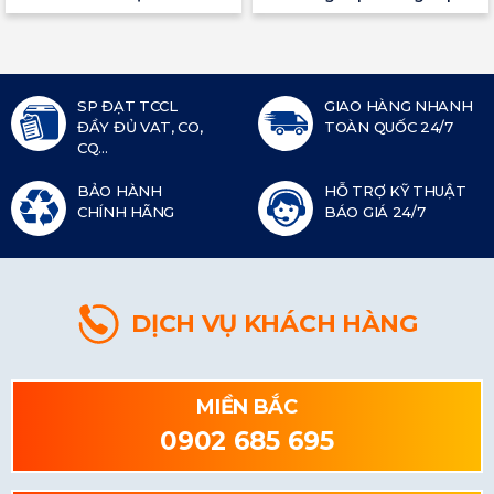
SP ĐẠT TCCL
GIAO HÀNG NHANH
ĐẦY ĐỦ VAT, CO,
TOÀN QUỐC 24/7
CQ...
BẢO HÀNH
HỖ TRỢ KỸ THUẬT
CHÍNH HÃNG
BÁO GIÁ 24/7
DỊCH VỤ KHÁCH HÀNG
MIỀN BẮC
0902 685 695