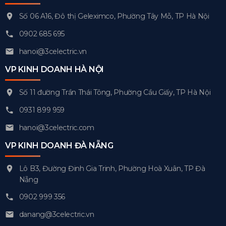
Số 06 A16, Đô thị Geleximco, Phường Tây Mỗ, TP Hà Nội
0902 685 695
hanoi@3celectric.vn
VP KINH DOANH HÀ NỘI
Số 11 đường Trần Thái Tông, Phường Cầu Giấy, TP Hà Nội
0931 899 959
hanoi@3celectric.com
VP KINH DOANH ĐÀ NẴNG
Lô B3, Đường Đinh Gia Trinh, Phường Hoà Xuân, TP Đà
Nẵng
0902 999 356
danang@3celectric.vn