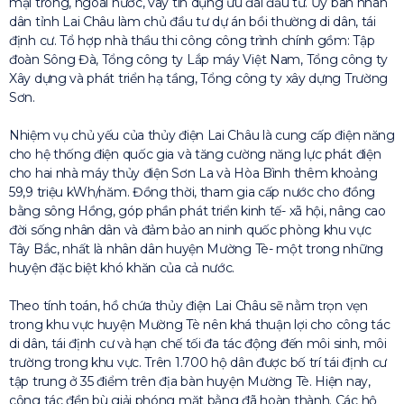
mại trong, ngoài nước, vay tín dụng ưu đãi đầu tư. Ủy ban nhân
dân tỉnh Lai Châu làm chủ đầu tư dự án bồi thường di dân, tái
định cư. Tổ hợp nhà thầu thi công công trình chính gồm: Tập
đoàn Sông Đà, Tổng công ty Lắp máy Việt Nam, Tổng công ty
Xây dựng và phát triển hạ tầng, Tổng công ty xây dựng Trường
Sơn.
Nhiệm vụ chủ yếu của thủy điện Lai Châu là cung cấp điện năng
cho hệ thống điện quốc gia và tăng cường năng lực phát điện
cho hai nhà máy thủy điện Sơn La và Hòa Bình thêm khoảng
59,9 triệu kWh/năm. Đồng thời, tham gia cấp nước cho đồng
bằng sông Hồng, góp phần phát triển kinh tế- xã hội, nâng cao
đời sống nhân dân và đảm bảo an ninh quốc phòng khu vực
Tây Bắc, nhất là nhân dân huyện Mường Tè- một trong những
huyện đặc biệt khó khăn của cả nước.
Theo tính toán, hồ chứa thủy điện Lai Châu sẽ nằm trọn vẹn
trong khu vực huyện Mường Tè nên khá thuận lợi cho công tác
di dân, tái định cư và hạn chế tối đa tác động đến môi sinh, môi
trường trong khu vực. Trên 1.700 hộ dân được bố trí tái định cư
tập trung ở 35 điểm trên địa bàn huyện Mường Tè. Hiện nay,
công tác đền bù giải phóng mặt bằng đã hoàn thành. Các hộ