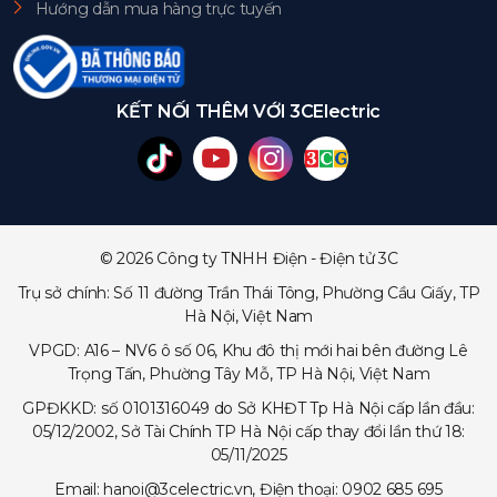
Hướng dẫn mua hàng trực tuyến
KẾT NỐI THÊM VỚI 3CElectric
© 2026 Công ty TNHH Điện - Điện tử 3C
Trụ sở chính: Số 11 đường Trần Thái Tông, Phường Cầu Giấy, TP
Hà Nội, Việt Nam
VPGD: A16 – NV6 ô số 06, Khu đô thị mới hai bên đường Lê
Trọng Tấn, Phường Tây Mỗ, TP Hà Nội, Việt Nam
GPĐKKD: số 0101316049 do Sở KHĐT Tp Hà Nội cấp lần đầu:
05/12/2002, Sở Tài Chính TP Hà Nội cấp thay đổi lần thứ 18:
05/11/2025
Email: hanoi@3celectric.vn, Điện thoại: 0902 685 695