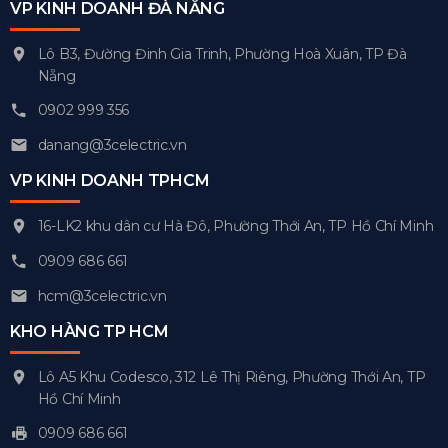
VP KINH DOANH ĐÀ NẴNG
Lô B3, Đường Đinh Gia Trinh, Phường Hoà Xuân, TP Đà
Nẵng
0902 999 356
danang@3celectric.vn
VP KINH DOANH TPHCM
16-LK2 khu dân cư Hà Đô, Phường Thới An, TP Hồ Chí Minh
0909 686 661
hcm@3celectric.vn
KHO HÀNG TP HCM
Lô A5 Khu Codesco, 312 Lê Thị Riêng, Phường Thới An, TP
Hồ Chí Minh
0909 686 661