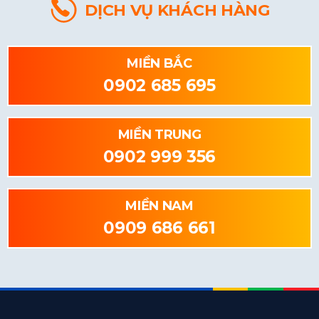
DỊCH VỤ KHÁCH HÀNG
MIỀN BẮC
0902 685 695
MIỀN TRUNG
0902 999 356
MIỀN NAM
0909 686 661