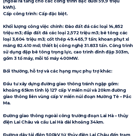
(ngoài ra tăng cho các công trình bậc dưới 59,9 triệu
kWh).
Cấp công trình: Cấp đặc biệt.
Khối lượng công việc chính: Đào đất đá các loại 14,852
triệu m3; đắp đất đá các loại 2,572 triệu m3; bê tông các
loại 3,604 triệu m3; cốt thép 49.465,7 tấn; khoan phụt xi
măng 82.410 md; thiết bị công nghệ 31.833 tấn. Công trình
sử dụng đập bê tông trọng lực, cao trình đỉnh đập 303m,
gồm 3 tổ máy, mỗi tổ máy 400MW.
Bồi thường, hỗ trợ và các hạng mục phụ trợ khác:
Đầu tư xây dựng đường giao thông tránh ngập gồm:
khoảng 65km tỉnh lộ 127 cấp V miền núi và 20km đường
giao thông liên vùng cấp V miền núi đoạn Mường Tè – Pắc
Ma.
Đường giao thông ngoài công trường đoạn Lai Hà – thủy
điện Lai Châu và cầu Lai Hà dài khoảng 34km.
Đường dây tải điện 500kV từ thủy điện Lai Châu đến trạm