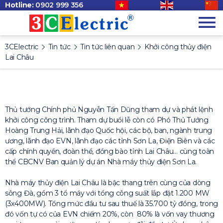
Hotline:
0902 999 356
3CElectric
Tin tức
Tin tức liên quan
Khởi công thủy điện
Lai Châu
Thủ tướng Chính phủ Nguyễn Tấn Dũng tham dự và phát lệnh
khởi công công trình. Tham dự buổi lễ còn có Phó Thủ Tướng
Hoàng Trung Hải, lãnh đạo Quốc hội, các bộ, ban, ngành trung
ương, lãnh đạo EVN, lãnh đạo các tỉnh Sơn La, Điện Biên và các
cấp chính quyền, đoàn thể, đồng bào tỉnh Lai Châu… cùng toàn
thể CBCNV Ban quản lý dự án Nhà máy thủy điện Sơn La.
Nhà máy thủy điện Lai Châu là bậc thang trên cùng của dòng
sông Đà, gồm 3 tổ máy với tổng công suất lắp đặt 1.200 MW
(3x400MW). Tổng mức đầu tư sau thuế là 35.700 tỷ đồng, trong
đó vốn tự có của EVN chiếm 20%, còn 80% là vốn vay thương