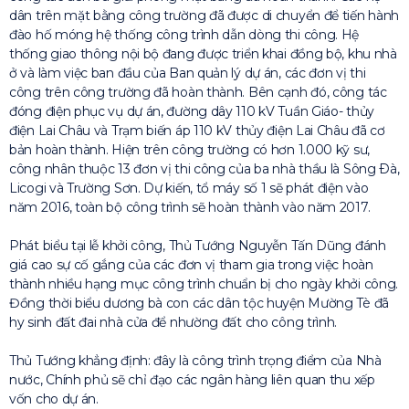
dân trên mặt bằng công trường đã được di chuyển để tiến hành
đào hố móng hệ thống công trình dẫn dòng thi công. Hệ
thống giao thông nội bộ đang được triển khai đồng bộ, khu nhà
ở và làm việc ban đầu của Ban quản lý dự án, các đơn vị thi
công trên công trường đã hoàn thành. Bên cạnh đó, công tác
đóng điện phục vụ dự án, đường dây 110 kV Tuần Giáo- thủy
điện Lai Châu và Trạm biến áp 110 kV thủy điện Lai Châu đã cơ
bản hoàn thành. Hiện trên công trường có hơn 1.000 kỹ sư,
công nhân thuộc 13 đơn vị thi công của ba nhà thầu là Sông Ðà,
Licogi và Trường Sơn. Dự kiến, tổ máy số 1 sẽ phát điện vào
năm 2016, toàn bộ công trình sẽ hoàn thành vào năm 2017.
Phát biểu tại lễ khởi công, Thủ Tướng Nguyễn Tấn Dũng đánh
giá cao sự cố gắng của các đơn vị tham gia trong việc hoàn
thành nhiều hạng mục công trình chuẩn bị cho ngày khởi công.
Đồng thời biểu dương bà con các dân tộc huyện Mường Tè đã
hy sinh đất đai nhà cửa để nhường đất cho công trình.
Thủ Tướng khẳng định: đây là công trình trọng điểm của Nhà
nước, Chính phủ sẽ chỉ đạo các ngân hàng liên quan thu xếp
vốn cho dự án.