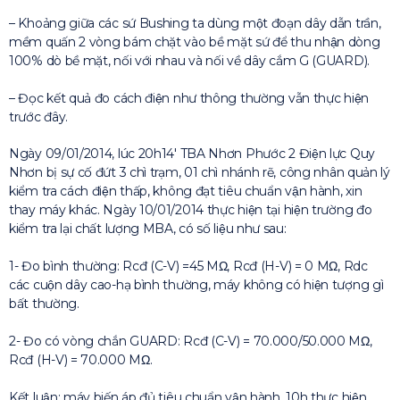
– Khoảng giữa các sứ Bushing ta dùng một đoạn dây dẫn trần,
mềm quấn 2 vòng bám chặt vào bề mặt sứ để thu nhận dòng
100% dò bề mặt, nối với nhau và nối về dây cắm G (GUARD).
– Đọc kết quả đo cách điện như thông thường vẫn thực hiện
trước đây.
Ngày 09/01/2014, lúc 20h14′ TBA Nhơn Phước 2 Điện lực Quy
Nhơn bị sự cố đứt 3 chì trạm, 01 chì nhánh rẽ, công nhân quản lý
kiểm tra cách điện thấp, không đạt tiêu chuẩn vận hành, xin
thay máy khác. Ngày 10/01/2014 thực hiện tại hiện trường đo
kiểm tra lại chất lượng MBA, có số liệu như sau:
1- Đo bình thường: Rcđ (C-V) =45 MΩ, Rcđ (H-V) = 0 MΩ, Rdc
các cuộn dây cao-hạ bình thường, máy không có hiện tượng gì
bất thường.
2- Đo có vòng chắn GUARD: Rcđ (C-V) = 70.000/50.000 MΩ,
Rcđ (H-V) = 70.000 MΩ.
Kết luận: máy biến áp đủ tiêu chuẩn vận hành, 10h thực hiện