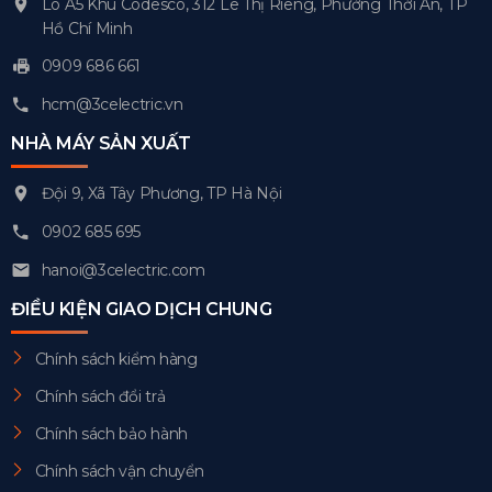
Lô A5 Khu Codesco, 312 Lê Thị Riêng, Phường Thới An, TP
Hồ Chí Minh
0909 686 661
hcm@3celectric.vn
NHÀ MÁY SẢN XUẤT
Đội 9, Xã Tây Phương, TP Hà Nội
0902 685 695
hanoi@3celectric.com
ĐIỀU KIỆN GIAO DỊCH CHUNG
Chính sách kiểm hàng
Chính sách đổi trả
Chính sách bảo hành
Chính sách vận chuyển