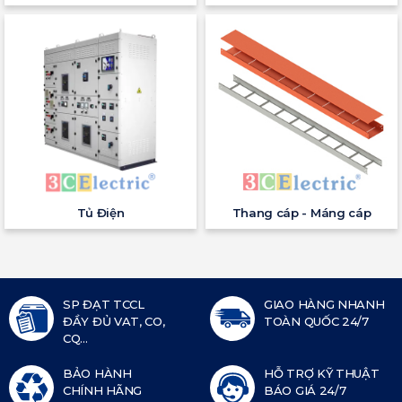
Tủ Điện
Thang cáp - Máng cáp
SP ĐẠT TCCL
GIAO HÀNG NHANH
ĐẦY ĐỦ VAT, CO,
TOÀN QUỐC 24/7
CQ...
BẢO HÀNH
HỖ TRỢ KỸ THUẬT
CHÍNH HÃNG
BÁO GIÁ 24/7