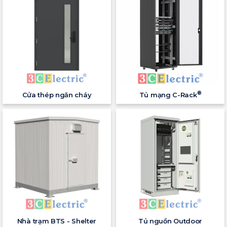
®
Cửa thép ngăn cháy
Tủ mạng C-Rack
Nhà trạm BTS - Shelter
Tủ nguồn Outdoor