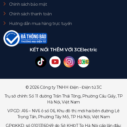
Chính sách bảo mật
Chính sách thanh toán
Hướng dẫn mua hàng trực tuyến
KẾT NỐI THÊM VỚI 3CElectric
© 2026 Công ty TNHH Điện - Điện tử 3C
Trụ sở chính: Số 11 đường Trần Thái Tông, Phường Cầu Giấy, TP
Hà Nội, Việt Nam
VPGD: A16 – NV6 ô số 06, Khu đô thị mới hai bên đường Lê
Trọng Tấn, Phường Tây Mỗ, TP Hà Nội, Việt Nam
GPĐKKD: số 0101316049 do Sở KHĐT Tp Hà Nội cấp lần đầu: