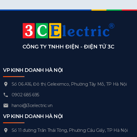
VP KINH DOANH HÀ NỘI
Số 06 A16, Đô thị Geleximco, Phường Tây Mỗ, TP Hà Nội
0902 685 695
hanoi@3celectric.vn
VP KINH DOANH HÀ NỘI
Số 11 đường Trần Thái Tông, Phường Cầu Giấy, TP Hà Nội