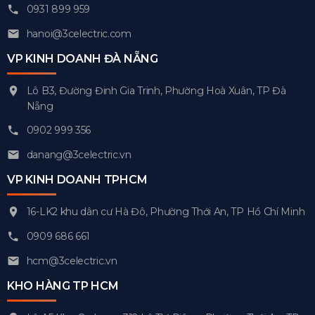
0931 899 959
hanoi@3celectric.com
VP KINH DOANH ĐÀ NẴNG
Lô B3, Đường Đinh Gia Trinh, Phường Hoà Xuân, TP Đà
Nẵng
0902 999 356
danang@3celectric.vn
VP KINH DOANH TPHCM
16-LK2 khu dân cư Hà Đô, Phường Thới An, TP Hồ Chí Minh
0909 686 661
hcm@3celectric.vn
KHO HÀNG TP HCM