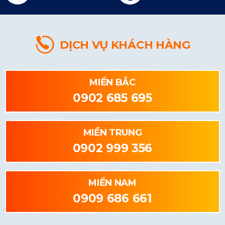
DỊCH VỤ KHÁCH HÀNG
MIỀN BẮC
0902 685 695
MIỀN TRUNG
0902 999 356
MIỀN NAM
0909 686 661