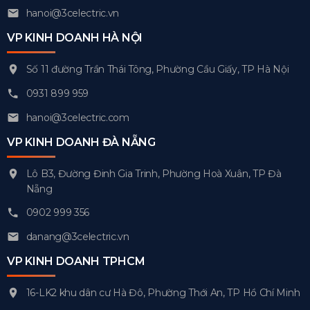
hanoi@3celectric.vn
VP KINH DOANH HÀ NỘI
Số 11 đường Trần Thái Tông, Phường Cầu Giấy, TP Hà Nội
0931 899 959
hanoi@3celectric.com
VP KINH DOANH ĐÀ NẴNG
Lô B3, Đường Đinh Gia Trinh, Phường Hoà Xuân, TP Đà
Nẵng
0902 999 356
danang@3celectric.vn
VP KINH DOANH TPHCM
16-LK2 khu dân cư Hà Đô, Phường Thới An, TP Hồ Chí Minh