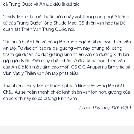
cả Trung Quốc và Ấn Độ đều là đối tác.
“Thirty Meter là một bước tiến nhảy vọt trong công nghệ lượng
tử của Trung Quốc”, ông Shude Mao, GS thiên văn học tại Đài
quan sát Thiên Văn Trung Quốc, nói.
“Dự án là bước tiến vô cùng lớn trong ngành khoa học thiên văn
Ấn Độ. Từ việc chỉ tạo ra loại gương 4m, nay chúng tôi đang
tham gia dự án lắp đặt gương kính thiên văn có đường kính lớn
gấp gần 8 lần. Điều này chắc chắn sẽ đưa khoa học thiên văn
của Ấn Độ lên một tầm cao mới”, GS G.C. Anupama làm việc tại
Viện Vật lý Thiên văn Ấn Độ phát biểu.
Tuy nhiên, Thirty Meter không phải là kính viễn vọng lớn nhất.
Châu Âu sẽ hoàn thành chiếc kính thiên văn lớn hơn, gương của
chiếc kính này sẽ có đường kính 42m.
( Theo Physorg, Đất Việt )