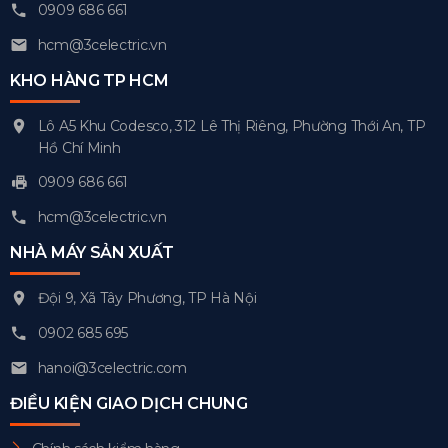
0909 686 661
hcm@3celectric.vn
KHO HÀNG TP HCM
Lô A5 Khu Codesco, 312 Lê Thị Riêng, Phường Thới An, TP
Hồ Chí Minh
0909 686 661
hcm@3celectric.vn
NHÀ MÁY SẢN XUẤT
Đội 9, Xã Tây Phương, TP Hà Nội
0902 685 695
hanoi@3celectric.com
ĐIỀU KIỆN GIAO DỊCH CHUNG