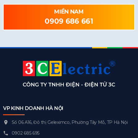
MIỀN NAM
0909 686 661
VP KINH DOANH HÀ NỘI
Số 06 A16, Đô thị Geleximco, Phường Tây Mỗ, TP Hà Nội
0902 685 695