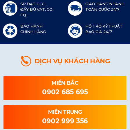
SP ĐẠT TCCL
GIAO HÀNG NHANH
ĐẦY ĐỦ VAT, CO,
TOÀN QUỐC 24/7
CQ...
BẢO HÀNH
HỖ TRỢ KỸ THUẬT
CHÍNH HÃNG
BÁO GIÁ 24/7
DỊCH VỤ KHÁCH HÀNG
MIỀN BẮC
0902 685 695
MIỀN TRUNG
0902 999 356