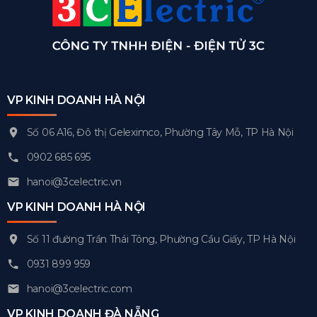
VP KINH DOANH HÀ NỘI
Số 06 A16, Đô thị Geleximco, Phường Tây Mỗ, TP Hà Nội
0902 685 695
hanoi@3celectric.vn
VP KINH DOANH HÀ NỘI
Số 11 đường Trần Thái Tông, Phường Cầu Giấy, TP Hà Nội
0931 899 959
hanoi@3celectric.com
VP KINH DOANH ĐÀ NẴNG