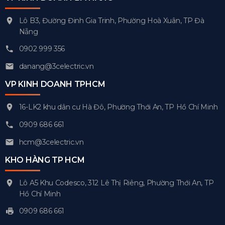
Lô B3, Đường Đinh Gia Trinh, Phường Hoà Xuân, TP Đà
Nẵng
0902 999 356
danang@3celectric.vn
VP KINH DOANH TPHCM
16-LK2 khu dân cư Hà Đô, Phường Thới An, TP Hồ Chí Minh
0909 686 661
hcm@3celectric.vn
KHO HÀNG TP HCM
Lô A5 Khu Codesco, 312 Lê Thị Riêng, Phường Thới An, TP
Hồ Chí Minh
0909 686 661