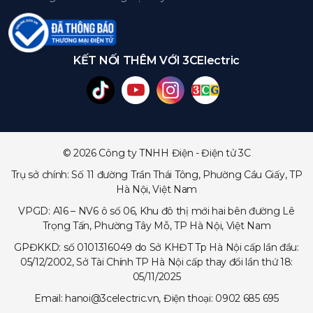
KẾT NỐI THÊM VỚI 3CElectric
© 2026 Công ty TNHH Điện - Điện tử 3C
Trụ sở chính: Số 11 đường Trần Thái Tông, Phường Cầu Giấy, TP
Hà Nội, Việt Nam
VPGD: A16 – NV6 ô số 06, Khu đô thị mới hai bên đường Lê
Trọng Tấn, Phường Tây Mỗ, TP Hà Nội, Việt Nam
GPĐKKD: số 0101316049 do Sở KHĐT Tp Hà Nội cấp lần đầu:
05/12/2002, Sở Tài Chính TP Hà Nội cấp thay đổi lần thứ 18:
05/11/2025
Email: hanoi@3celectric.vn, Điện thoại: 0902 685 695