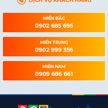
DỊCH VỤ KHÁCH HÀNG
MIỀN BẮC
0902 685 695
MIỀN TRUNG
0902 999 356
MIỀN NAM
0909 686 661