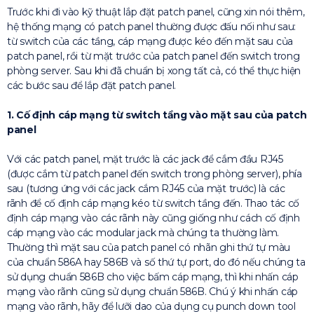
Trước khi đi vào kỹ thuật lắp đặt patch panel, cũng xin nói thêm,
hệ thống mạng có patch panel thường được đấu nối như sau:
từ switch của các tầng, cáp mạng được kéo đến mặt sau của
patch panel, rồi từ mặt trước của patch panel đến switch trong
phòng server. Sau khi đã chuẩn bị xong tất cả, có thể thực hiện
các bước sau để lắp đặt patch panel.
1. Cố định cáp mạng từ switch tầng vào mặt sau của patch
panel
Với các patch panel, mặt trước là các jack để cắm đầu RJ45
(được cắm từ patch panel đến switch trong phòng server), phía
sau (tương ứng với các jack cắm RJ45 của mặt trước) là các
rãnh để cố định cáp mạng kéo từ switch tầng đến. Thao tác cố
định cáp mạng vào các rãnh này cũng giống như cách cố định
cáp mạng vào các modular jack mà chúng ta thường làm.
Thường thì mặt sau của patch panel có nhãn ghi thứ tự màu
của chuẩn 586A hay 586B và số thứ tự port, do đó nếu chúng ta
sử dụng chuẩn 586B cho việc bấm cáp mạng, thì khi nhấn cáp
mạng vào rãnh cũng sử dụng chuẩn 586B. Chú ý khi nhấn cáp
mạng vào rãnh, hãy để lưỡi dao của dụng cụ punch down tool