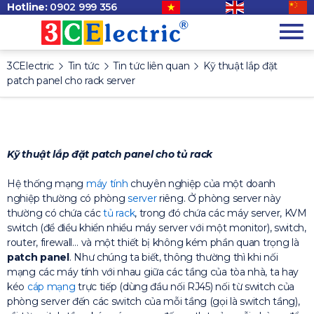
Hotline:
0902 999 356
3CElectric
Tin tức
Tin tức liên quan
Kỹ thuật lắp đặt
patch panel cho rack server
Kỹ thuật lắp đặt patch panel cho tủ rack
Hệ thống mạng
máy tính
chuyên nghiệp của một doanh
nghiệp thường có phòng
server
riêng. Ở phòng server này
thường có chứa các
tủ rack
, trong đó chứa các máy server, KVM
switch (để điều khiển nhiều máy server với một monitor), switch,
router, firewall… và một thiết bị không kém phần quan trọng là
patch panel
. Như chúng ta biết, thông thường thì khi nối
mạng các máy tính với nhau giữa các tầng của tòa nhà, ta hay
kéo
cáp mạng
trực tiếp (dùng đầu nối RJ45) nối từ switch của
phòng server đến các switch của mỗi tầng (gọi là switch tầng),