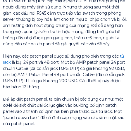
rồi từ switch tầng kéo cáp mạng đến outlet của mỗi phòng để
người dùng máy tính sử dụng. Nhưng thường sau một thời
gian, các đầu nối RJ45 cắm trực tiếp vào switch trong phòng
server thường bị oxy hóa làm cho tín hiệu bị chập chờn và bị lỗi,
ảnh hưởng đến hoạt động chung của mạng. Để dễ dàng hơn
trong việc quản lý, kiểm tra tín hiệu mạng, đồng thời giúp hệ
thống dây nhợ được gọn gàng hơn, thẩm mỹ hơn, người ta
dùng đến các patch panel để giải quyết các vấn đề này.
Hiện nay, các patch panel được sử dụng phổ biến trong các
tủ
rack
là loại 24 port và 48 port. Một bộ AMP patch panel 24 port
chuẩn Cat.5e (đã có sẵn jack RJ45 UTP) có giá khoảng 92 USD,
còn bộ AMP Patch Panel 48 port chuẩn Cat.5e (đã có sẵn jack
RJ45 UTP) thì có giá khoảng 200 USD. Các thiết bị này được
bảo hành 12 tháng.
Để lắp đặt patch panel, ta cần chuẩn bị các dụng cụ như: một
cờ-lê để siết chặt đai ốc lục giác vào bu-lông cố định patch
panel vào 2 thanh cố định hai bên phía trước của tủ rack, Một
“punch down tool” để cố định cáp mạng vào các rãnh mặt sau
của patch panel.