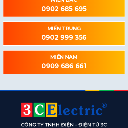
MIỀN BẮC
0902 685 695
MIỀN TRUNG
0902 999 356
MIỀN NAM
0909 686 661