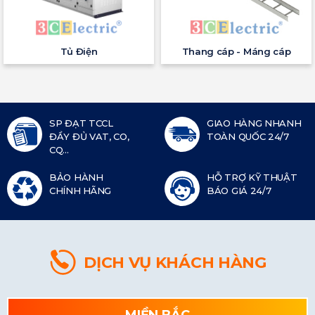
Tủ Điện
Thang cáp - Máng cáp
SP ĐẠT TCCL
GIAO HÀNG NHANH
ĐẦY ĐỦ VAT, CO,
TOÀN QUỐC 24/7
CQ...
BẢO HÀNH
HỖ TRỢ KỸ THUẬT
CHÍNH HÃNG
BÁO GIÁ 24/7
DỊCH VỤ KHÁCH HÀNG