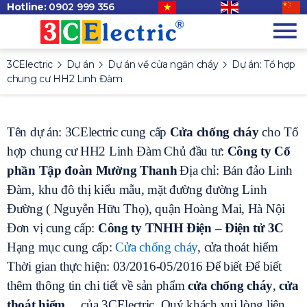
Hotline:
0902 999 356
3CElectric
Dự án
Dự án về cửa ngăn cháy
Dự án: Tổ hợp
chung cư HH2 Linh Đàm
Tên dự án: 3CElectric cung cấp
Cửa chống cháy
cho Tổ
hợp chung cư HH2 Linh Đàm
Chủ đầu tư:
Công ty Cổ
phần Tập đoàn Mường Thanh
Địa chỉ: Bán đảo Linh
Đàm, khu đô thị kiểu mẫu, mặt đường đường Linh
Đường ( Nguyễn Hữu Thọ), quận Hoàng Mai, Hà Nội
Đơn vị cung cấp:
Công ty TNHH Điện – Điện tử 3C
Hạng mục cung cấp:
Cửa chống cháy
, cửa thoát hiểm
Thời gian thực hiện: 03/2016-05/2016
Để biết Để biết
thêm thông tin chi tiết về sản phẩm
cửa chống cháy
,
cửa
thoát hiểm
… của 3CElectric, Quý khách vui lòng liên