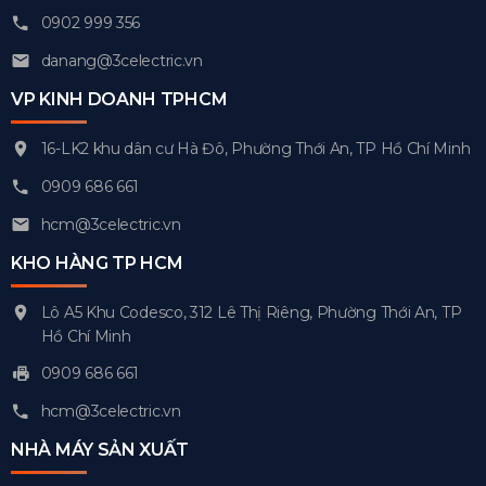
0902 999 356
danang@3celectric.vn
VP KINH DOANH TPHCM
16-LK2 khu dân cư Hà Đô, Phường Thới An, TP Hồ Chí Minh
0909 686 661
hcm@3celectric.vn
KHO HÀNG TP HCM
Lô A5 Khu Codesco, 312 Lê Thị Riêng, Phường Thới An, TP
Hồ Chí Minh
0909 686 661
hcm@3celectric.vn
NHÀ MÁY SẢN XUẤT