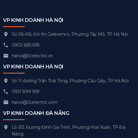
VP KINH DOANH HÀ NỘI
Số 06 A16, Đô thị Geleximco, Phường Tây Mỗ, TP Hà Nội
0902 685 695
hanoi@3celectric.vn
VP KINH DOANH HÀ NỘI
Số 11 đường Trần Thái Tông, Phường Cầu Giấy, TP Hà Nội
0931 899 959
hanoi@3celectric.com
VP KINH DOANH ĐÀ NẴNG
Lô B3, Đường Đinh Gia Trinh, Phường Hoà Xuân, TP Đà
Nẵng